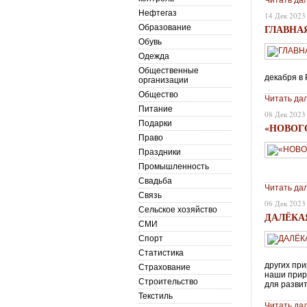
Читать да
Нефтегаз
14 Дек 2023
ГЛАВНА
Образование
Обувь
Одежда
Общественные
декабря в
организации
Общество
Читать да
Питание
08 Дек 2023
Подарки
«НОВОГ
Право
Праздники
Промышленность
Свадьба
Читать да
Связь
06 Дек 2023
Сельское хозяйство
ДАЛЁКА
СМИ
Спорт
Статистика
других пр
Страхование
наши прир
Строительство
для разви
Текстиль
Читать да