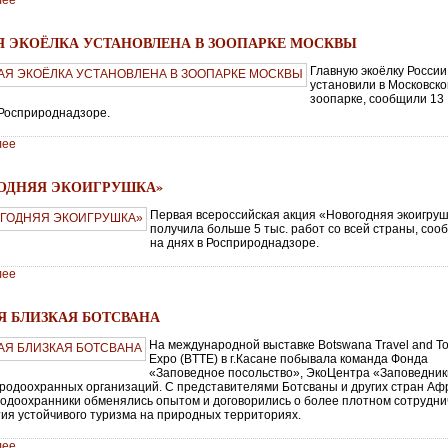
лее
Я ЭКОЁЛКА УСТАНОВЛЕНА В ЗООПАРКЕ МОСКВЫ
Главную экоёлку России
установили в Московск
зоопарке, сообщили 13
 Росприроднадзоре.
лее
ОДНЯЯ ЭКОИГРУШКА»
Первая всероссийская акция «Новогодняя экоигру
получила больше 5 тыс. работ со всей страны, со
на днях в Росприроднадзоре.
лее
Я БЛИЗКАЯ БОТСВАНА
На международной выставке Botswana Travel and T
Expo (BTTE) в г.Касане побывала команда Фонда
«Заповедное посольство», ЭкоЦентра «Заповедник
иродоохранных организаций. С представителями Ботсваны и других стран Аф
одоохранники обменялись опытом и договорились о более плотном сотрудни
тия устойчивого туризма на природных территориях.
лее