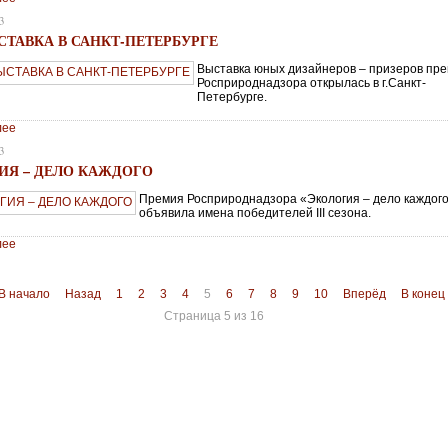
3
СТАВКА В САНКТ-ПЕТЕРБУРГЕ
Выставка юных дизайнеров – призеров пр
Росприроднадзора открылась в г.Санкт-
Петербурге.
лее
3
ИЯ – ДЕЛО КАЖДОГО
Премия Росприроднадзора «Экология – дело каждог
объявила имена победителей III сезона.
лее
В начало
Назад
1
2
3
4
5
6
7
8
9
10
Вперёд
В конец
Страница 5 из 16