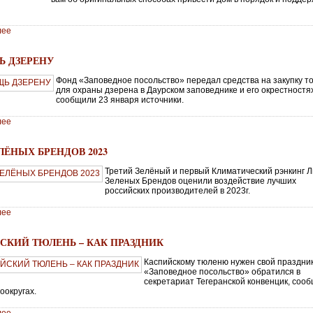
лее
 ДЗЕРЕНУ
Фонд «Заповедное посольство» передал средства на закупку т
для охраны дзерена в Даурском заповеднике и его окрестностя
сообщили 23 января источники.
лее
ЛЁНЫХ БРЕНДОВ 2023
Третий Зелёный и первый Климатический рэнкинг Л
Зеленых Брендов оценили воздействие лучших
российских производителей в 2023г.
лее
СКИЙ ТЮЛЕНЬ – КАК ПРАЗДНИК
Каспийскому тюленю нужен свой праздни
«Заповедное посольство» обратился в
секретариат Тегеранской конвенцик, соо
зоокругах.