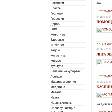
Вакансии
его.
Власть
Читать да
Геология
24 Янв 2024
Геодезия
ПОМОЩЬ
Дороги
ЖКХ
Животные
Здоровье
Читать да
Интернет
09 Янв 2024
Кадры
ЛИГА ЗЕ
Косметика
Космос
Культура
Лечение на курортах
Читать да
Лошади
20 Дек 2023
Машиностроение
КАСПИЙ
Медицина
Металл
Наука
Недвижимость
на днях в 
Неразрушающий
контроль