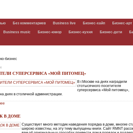
вью
Без комментариев
Business live
Бизнес-хайп
Бизнес-арт
Business music
Бизнес-юмор
Бизнес-кухня
Бизнес-дети
Б
ко-бизнес
24
ТЕЛИ СУПЕРСЕРВИСА «МОЙ ПИТОМЕЦ»
В г.Москве на днях наградили
стотысячного посетителя
суперсервиса «Мой питомец»,
на днях в столичной администрации.
лее
К В ДОМЕ
Существует много методик наведения порядка в доме, многие ст
широко известны, на эту тему выпущены книги. Сайт RMNT расс
вам об оригинальных способах привести дом в порядок и подде