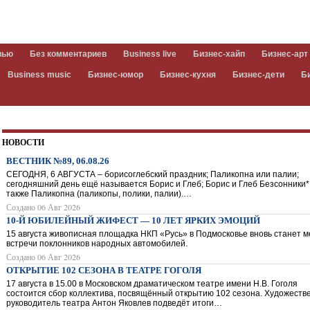
вью
Без комментариев
Business live
Бизнес-хайп
Бизнес-арт
Business music
Бизнес-юмор
Бизнес-кухня
Бизнес-дети
Б
НОВОСТИ
ВЕСТНИК №89, 06.08.26
СЕГОДНЯ, 6 АВГУСТА – борисоглебский праздник; Паликопна или палии;
сегодняшний день ещё называется Борис и Глеб; Борис и Глеб Безсонники*,
также Паликопна (паликопы, полики, палии).…
Создано 06 Авг 2026
10-Й ЮБИЛЕЙНЫЙ ЖИФЕСТ — 10 ЛЕТ ЯРКИХ ЭМОЦИЙ
15 августа живописная площадка НКП «Русь» в Подмосковье вновь станет 
встречи поклонников народных автомобилей.
Создано 06 Авг 2026
ОТКРЫТИЕ 102 СЕЗОНА В ТЕАТРЕ ГОГОЛЯ
17 августа в 15.00 в Московском драматическом театре имени Н.В. Гоголя
состоится сбор коллектива, посвящённый открытию 102 сезона. Художест
руководитель театра Антон Яковлев подведёт итоги…