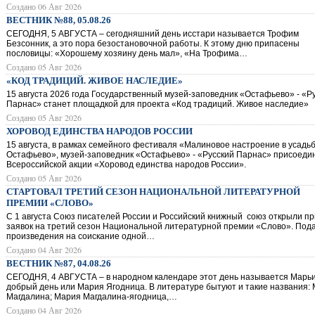
Создано 06 Авг 2026
ВЕСТНИК №88, 05.08.26
СЕГОДНЯ, 5 АВГУСТА – сегодняшний день исстари называется Трофим
Безсонник, а это пора безостановочной работы. К этому дню припасены
пословицы: «Хорошему хозяину день мал», «На Трофима…
Создано 05 Авг 2026
«КОД ТРАДИЦИЙ. ЖИВОЕ НАСЛЕДИЕ»
15 августа 2026 года Государственный музей-заповедник «Остафьево» - «Р
Парнас» станет площадкой для проекта «Код традиций. Живое наследие»
Создано 05 Авг 2026
ХОРОВОД ЕДИНСТВА НАРОДОВ РОССИИ
15 августа, в рамках семейного фестиваля «Малиновое настроение в усадь
Остафьево», музей-заповедник «Остафьево» - «Русский Парнас» присоедин
Всероссийской акции «Хоровод единства народов России».
Создано 05 Авг 2026
СТАРТОВАЛ ТРЕТИЙ СЕЗОН НАЦИОНАЛЬНОЙ ЛИТЕРАТУРНОЙ
ПРЕМИИ «СЛОВО»
С 1 августа Союз писателей России и Российский книжный союз открыли п
заявок на третий сезон Национальной литературной премии «Слово». Под
произведения на соискание одной…
Создано 04 Авг 2026
ВЕСТНИК №87, 04.08.26
СЕГОДНЯ, 4 АВГУСТА – в народном календаре этот день называется Марь
добрый день или Мария Ягодница. В литературе бытуют и такие названия:
Магдалина; Мария Магдалина-ягодница,…
Создано 04 Авг 2026