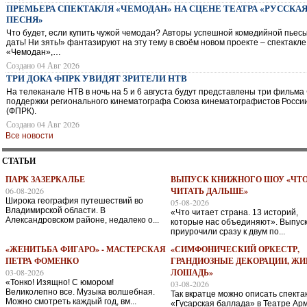
ПРЕМЬЕРА СПЕКТАКЛЯ «ЧЕМОДАН» НА СЦЕНЕ ТЕАТРА «РУССКА
ПЕСНЯ»
Что будет, если купить чужой чемодан? Авторы успешной комедийной пьес
дать! Ни зять!» фантазируют на эту тему в своём новом проекте – спектакле
«Чемодан»,…
Создано 04 Авг 2026
ТРИ ДОКА ФПРК УВИДЯТ ЗРИТЕЛИ НТВ
На телеканале НТВ в ночь на 5 и 6 августа будут представлены три фильма
поддержки регионального кинематографа Союза кинематографистов Росси
(ФПРК).
Создано 04 Авг 2026
Все новости
СТАТЬИ
ПАРК ЗАЗЕРКАЛЬЕ
ВЫПУСК КНИЖНОГО ШОУ «ЧТ
06-08-2026
ЧИТАТЬ ДАЛЬШЕ»
Широка география путешествий во
05-08-2026
Владимирской области. В
«Что читает страна. 13 историй,
Александровском районе, недалеко о...
которые нас объединяют». Выпус
приурочили сразу к двум по...
«ЖЕНИТЬБА ФИГАРО» - МАСТЕРСКАЯ
«СИМФОНИЧЕСКИЙ ОРКЕСТР,
ПЕТРА ФОМЕНКО
ГРАНДИОЗНЫЕ ДЕКОРАЦИИ, ЖИ
03-08-2026
ЛОШАДЬ»
«Тонко! Изящно! С юмором!
03-08-2026
Великолепно все. Музыка волшебная.
Так вкратце можно описать спекта
Можно смотреть каждый год, вм...
«Гусарская баллада» в Театре Арм