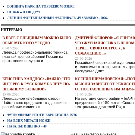
ВОНДИГА ПАРК НА ТОРБЕЕВОМ ОЗЕРЕ
НОВАК – НАШ ДРУГ
ЛЕТНИЙ ФОРТЕПИАННЫЙ ФЕСТИВАЛЬ «PIANISSIMO - 2026»
ИНТЕРВЬЮ
В ПАРЕ С ЕЛЬЦИНЫМ МОЖНО БЫЛО
ДМИТРИЙ ФЁДОРОВ: «Я СЧИТА
ОБЫГРАТЬ КОГО УГОДНО
ЧТО ЖУРНАЛИСТИКА В ЦЕЛОМ
01-07-2026
ТЕРЯЕТ СВОЮ ОСТРОТУ, К
Легенда профессионального тенниса,
СОЖАЛЕНИЮ...»
главный тренер сборной России на
23-06-2026
протяжении полувека и ...
Российский спортивный журналис
и телекомментатор, писатель, тре
беседуем с Дмит...
КРИСТИНА ХАНДЛОС: «ВАЖНО, ЧТО
КСЕНИЯ ШИМАНОВСКАЯ: «ПОЛ
ИНТЕРЕС К РУССКОМУ БАЛЕТУ ПО-
МЫСЛИ ЗАВИСИТ ОТ РЕЖИССЁР
ПРЕЖНЕМУ БОЛЬШОЙ»
ОТ ПОСТАВЛЕННЫХ ИМ ЗАДАЧ»
15-06-2026
11-06-2026
Легендарное «Лебединое озеро»
На выставке сценографии «ТеАРТ»
Чайковского представят выдающиеся
приуроченной к 150-летию Союза
российские солисты в ...
театральных деятелей РФ, в...
ФУТБОЛЬНЫЕ ИТОГИ ЕВРОСЕЗОНА 25/26
НА ВДНХ МЕТАЛИ НОЖИ
НАТАЛЬЕ ИЩЕНКО – 40!
- ваш навигатор в бизнесе