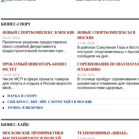
БИЗНЕС-СПОРТ
НОВЫЙ СПОРТКОМПЛЕКС В МОСКВЕ
НОВЫЕ СПОРТКОМПЛЕКСЫ В
28-07-2026
МОСКВЕ
Проектное решение предоставлено
23-06-2026
пресс-службой Департамента
В районах Соколиная Гора и Вост
градостроительной политики горо...
построят спорткомплексы с бассе
сообщили на дня...
ПРОКАТНЫЙ ИНВЕНТАРЬ-БИЗНЕС
СОРЕВНОВАНИЯ ПО ШАХМАТАМ
РАСТЁТ
ПЛАВАНИЮ
14-04-2026
06-04-2026
Число МСП в сфере проката товаров
В столице пройдут соревнования 
для спорта и отдыха в России выросло
шахматам и плаванию для горожан
в&nb...
особенностями здоровья...
НАУКА И СПОРТ
СКИ-КРОСС, БИГ-ЭЙР, CЛОУПСТАЙЛ В МОСКВЕ
ТОЧНО, В ЯБЛОЧКО
БИЗНЕС-ХАЙП
МОСКОВСКИЕ ПРОМПРАКТИКИ
ТЕХНОНОВИНКИ «ШВАБЕ»
МАСШТАБИРУЮТСЯ ПО ВСЕЙ
17-06-2026