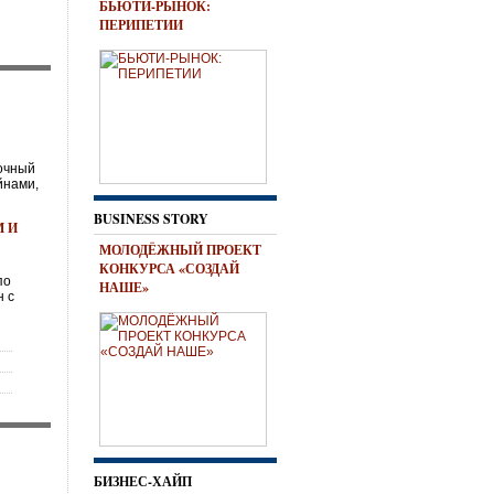
БЬЮТИ-РЫНОК:
ПЕРИПЕТИИ
очный
йнами,
BUSINESS STORY
 И
МОЛОДЁЖНЫЙ ПРОЕКТ
КОНКУРСА «СОЗДАЙ
по
НАШЕ»
 с
БИЗНЕС-ХАЙП