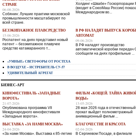
Холдинг «Швабе» Госкорпорации 
СТРАНЕ
(входит в СоюзМаш России) показ
06-08-2026
Международном во...
Собянин: Лучшие практики московской
промышленности масштабируют по
всей стране.
БЕЗЭКИПАЖНОЕ ПЛАВСРЕДСТВО
В РФ НАЛАДЯТ ВЫПУСК КОРОБ
15-06-2026
АВТОМАТ
Роспатент на днях представил новый
09-06-2026
патент – безэкипажное плавучее
В РФ наладят производство
средство катамаранного т...
автоматической коробки передач
сообщили на днях профильные ...
«УМНЫЕ» СВЕТОФОРЫ ОТ РОСТЕХА
В ВОЗДУХЕ – ИСТРЕБИТЕЛЬ СУ-57
УДИВИТЕЛЬНЫЙ АГРЕГАТ
БИЗНЕС-АРТ
КИНОФЕСТИВАЛЬ «ЗАПАДНЫЕ
ФИЛЬМ «КОЩЕЙ. ТАЙНА ЖИВО
ВОРОТА»
ВОДЫ»
21-07-2026
13-05-2026
Опубликована программа VII
28 мая 2026 года в отечественный
Международного кинофестиваля
прокат выйдет полнометражный
«Западные ворота».
анимационный фильм ...
ВЫСТАВКА «ЗА НАМИ МОСКВА»
БЛАГОЧЕСТИЕ И КРАСОТА
24-04-2026
02-04-2026
«За нами Москва». Выставка к 85-летию
В Сергиевом Посаде, в филиале