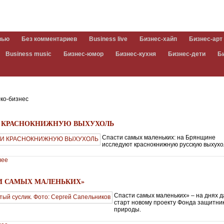
вью
Без комментариев
Business live
Бизнес-хайп
Бизнес-арт
Business music
Бизнес-юмор
Бизнес-кухня
Бизнес-дети
Б
ко-бизнес
5
 КРАСНОКНИЖНУЮ ВЫХУХОЛЬ
Спасти самых маленьких: на Брянщине
исследуют краснокнижную русскую выхухо
лее
5
И САМЫХ МАЛЕНЬКИХ»
Спасти самых маленьких» – на днях д
старт новому проекту Фонда защитни
природы.