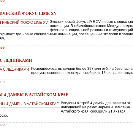
лее
5
ИЧЕСКИЙ ФОКУС LIME XV
Экологический фокус LIME XV: новые специаль
номинации. В юбилейном сезоне Международн
фестиваль социальной рекламы и коммуникаций
ткрывает две новые специальные номинации, посвященные экологии и запо
ям.
лее
 С ЛЕДНИКАМИ
Росводресурсы выделили более 397 млн руб. на безопасн
пропуск весеннего половодья, сообщили 13 февраля в вед
лее
Ы 4 ДАМБЫ В АЛТАЙСКОМ КРАЕ
Введены в строй 4 дамбы для защиты от
наводнений на реках Чарыш и Землянка
Алтайского края, сообщили 21 января
рсах.
лее