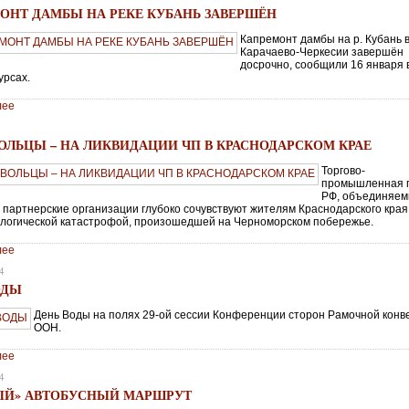
ОНТ ДАМБЫ НА РЕКЕ КУБАНЬ ЗАВЕРШЁН
Капремонт дамбы на р. Кубань 
Карачаево-Черкесии завершён
досрочно, cообщили 16 января 
урсах.
лее
ОЛЬЦЫ – НА ЛИКВИДАЦИИ ЧП В КРАСНОДАРСКОМ КРАЕ
Торгово-
промышленная 
РФ, объединяе
и партнерские организации глубоко сочувствуют жителям Краснодарского края
кологической катастрофой, произошедшей на Черноморском побережье.
лее
4
ОДЫ
День Воды на полях 29-ой сессии Конференции сторон Рамочной конв
ООН.
лее
4
ЫЙ» АВТОБУСНЫЙ МАРШРУТ