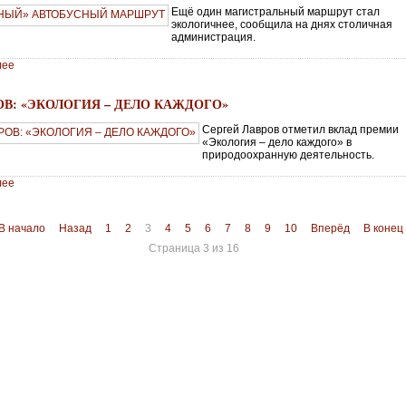
Ещё один магистральный маршрут стал
экологичнее, сообщила на днях столичная
администрация.
лее
ОВ: «ЭКОЛОГИЯ – ДЕЛО КАЖДОГО»
Сергей Лавров отметил вклад премии
«Экология – дело каждого» в
природоохранную деятельность.
лее
В начало
Назад
1
2
3
4
5
6
7
8
9
10
Вперёд
В конец
Страница 3 из 16