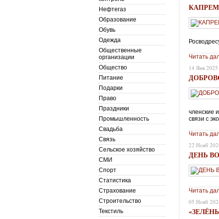
КАПРЕМ
Нефтегаз
Образование
Обувь
Одежда
Росводрес
Общественные
Читать да
организации
Общество
14 Янв 2025
ДОБРОВ
Питание
Подарки
Право
Праздники
членские 
Промышленность
связи с э
Свадьба
Читать да
Связь
22 Нояб 202
Сельское хозяйство
ДЕНЬ В
СМИ
Спорт
Статистика
Страхование
Читать да
Строительство
05 Нояб 202
«ЗЕЛЁН
Текстиль