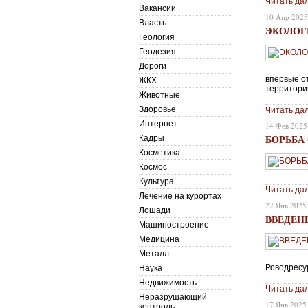
Читать да
Вакансии
10 Апр 202
Власть
ЭКОЛОГ
Геология
Геодезия
Дороги
впервые о
ЖКХ
территори
Животные
Здоровье
Читать да
Интернет
14 Фев 2025
БОРЬБА
Кадры
Косметика
Космос
Культура
Читать да
Лечение на курортах
22 Янв 2025
Лошади
ВВЕДЕН
Машиностроение
Медицина
Металл
Роводресу
Наука
Недвижимость
Читать да
Неразрушающий
17 Янв 2025
контроль