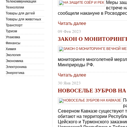
Телекоммуникации
Меры защ
встрече н
Технологии
сообщили накануне в Росводрес
Товары для детей
Товары для животных
Читать далее
Транспорт
09 Фев 2023
Туризм
ЗАКОН О МОНИТОРИНГ
Упаковка
Финансы
Химия
Экология
мониторинге многолетней мерзл
Экономика
Минприроды РФ.
Электроника
Энергетика
Читать далее
30 Янв 2023
НОВОСЕЛЬЕ ЗУБРОВ НА
П
р
Северном Кавказе существуют тр
обитают на территории Республ
Цейского и Турмонского заказни