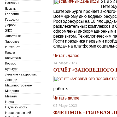
21 и 22
Вакансии
Петербу
Власть
Екатеринбурге пройдёт эколого
Геология
Всемирному дню водных ресурсо
Геодезия
Росводресурсы на 10 площадка
Дороги
развлекательных комплексов и б
ЖКХ
оформлены информационными с
реквизитом. Технологическим п
Животные
Гости праздника первыми пройд
Здоровье
следа» на платформе социально
Интернет
Кадры
Читать далее
Косметика
14 Март 2023
Космос
ОТЧЁТ «ЗАПОВЕДНОГО
Культура
Лечение на курортах
Лошади
Машиностроение
работе.
Медицина
Металл
Читать далее
Наука
02 Март 2023
Недвижимость
ФЛЕШМОБ «ГОЛУБАЯ Л
Неразрушающий
контроль