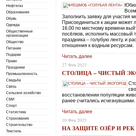
Юбил
Нефтегаз
Всем
Образование
Заполнить заявку для участия 
Обувь
Присоединиться к акции может 
Одежда
16.00 по местному времени вый
Общественные
посёлков, исполнить массовый 
организации
праздника – голубую ленту, и р
Общество
отношения к водным ресурсам.
Питание
Подарки
Читать далее
Право
27 Фев 2023
Праздники
СТОЛИЦА – ЧИСТЫЙ Э
Промышленность
Свадьба
Ст
Связь
св
Сельское хозяйство
восстановлении популяции живо
СМИ
ранее считались исчезнувшими.
Спорт
Читать далее
Статистика
Страхование
10 Фев 2023
Строительство
НА ЗАЩИТЕ ОЗЁР И РЕК
Текстиль