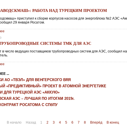
ЗАВОДСКМАШ»: РАБОТА НАД ТУРЕЦКИМ ПРОЕКТОМ
одскмаш» приступил к сборке корпусов насосов для энергоблока №2 АЭС «Ак
сообщил 29 января Росатом.
лее
0
ТРУБОПРОВОДНЫЕ СИСТЕМЫ ТМК ДЛЯ АЭС
т в число ведущих поставщиков трубопроводных систем для АЭС, сообщил на
тель.
лее
Е ...
И АО «ТВЭЛ» ДЛЯ ВЕНГЕРСКОГО BRR
ЫЙ «ПРЕДИКТИВНЫЙ» ПРОЕКТ В АТОМНОЙ ЭНЕРГЕТИКЕ
И ДЛЯ ТУРЕЦКОЙ АЭС «АККУЮ»
СКАЯ АЭС – ЛУЧШАЯ ПО ИТОГАМ 2019г.
КОНТРАКТ РОСАТОМА С СПбПУ
В начало
Назад
1
2
3
4
5
6
7
8
Вперёд
В конец