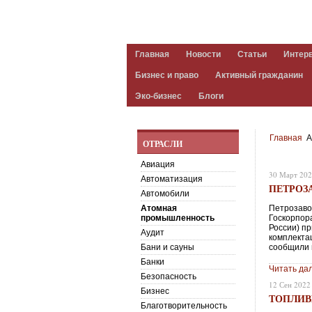
Главная
Новости
Статьи
Интер
Бизнес и право
Активный гражданин
Эко-бизнес
Блоги
Главная
А
ОТРАСЛИ
Авиация
30 Март 20
Автоматизация
ПЕТРОЗ
Автомобили
Атомная
Петрозаво
промышленность
Госкорпор
России) пр
Аудит
комплекта
Бани и сауны
cообщили 
Банки
Читать да
Безопасность
12 Сен 2022
Бизнес
ТОПЛИВ
Благотворительность