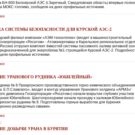
к БН-800 Белоярской АЭС (г.Заречный, Свердловская область) впервые полн
а МОКС-топливо, сообщили на днях профильные источники.
лее
КА СИСТЕМЫ БЕЗОПАСНОСТИ ДЛЯ КУРСКОЙ АЭС-2
дский филиал компании «АЭМ-технологии» (входит в машиностроительный
Госкорпорации «Росатом» - Атомэнергомаш и Карельское региональное отде
оссии) отгрузил комплект ёмкостей системы пассивного залива активной зо
предназначенной для энергоблока №1 строящейся Курской АЭС-2. Подробнос
щили профильные источники.
лее
2
ИЕ УРАНОВОГО РУДНИКА «ЮБИЛЕЙНЫЙ»
удника № 8 Приаргунского производственного горно-химического объединени
. Е.П.Славского», входит в контур управления Уранового холдинга «АРМЗ»/
ого дивизиона Госкорпорации «Росатом») начали вскрытие глубоких участков
ения Юбилейное. Шахтопроходчики начали проходку к залежам Юбилейного н
горизонтах рудника № 8. Подготовлены горные выработки для бурения
ционно-разведочных скважин.
лее
22
ИЕ ДОБЫЧИ УРАНА В БУРЯТИИ