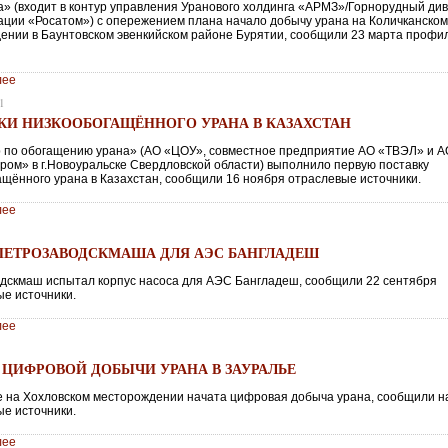
а» (входит в контур управления Уранового холдинга «АРМЗ»/Горнорудный ди
ации «Росатом») с опережением плана начало добычу урана на Количканско
ении в Баунтовском эвенкийском районе Бурятии, сообщили 23 марта проф
лее
1
КИ НИЗКООБОГАЩЁННОГО УРАНА В КАЗАХСТАН
 по обогащению урана» (АО «ЦОУ», совместное предприятие АО «ТВЭЛ» и 
ром» в г.Новоуральске Свердловской области) выполнило первую поставку
ащённого урана в Казахстан, сообщили 16 ноября отраслевые источники.
лее
ПЕТРОЗАВОДСКМАША ДЛЯ АЭС БАНГЛАДЕШ
дскмаш испытал корпус насоса для АЭС Бангладеш, сообщили 22 сентября
е источники.
лее
 ЦИФРОВОЙ ДОБЫЧИ УРАНА В ЗАУРАЛЬЕ
е на Хохловском месторождении начата цифровая добыча урана, сообщили н
е источники.
лее