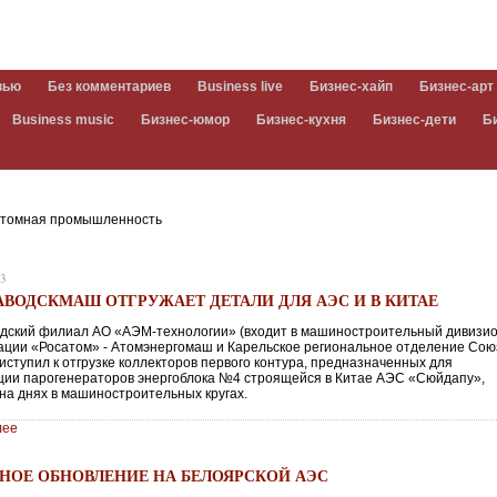
вью
Без комментариев
Business live
Бизнес-хайп
Бизнес-арт
Business music
Бизнес-юмор
Бизнес-кухня
Бизнес-дети
Б
томная промышленность
23
АВОДСКМАШ ОТГРУЖАЕТ ДЕТАЛИ ДЛЯ АЭС И В КИТАЕ
дский филиал АО «АЭМ-технологии» (входит в машиностроительный дивизи
ации «Росатом» - Атомэнергомаш и Карельское региональное отделение Со
иступил к отгрузке коллекторов первого контура, предназначенных для
ции парогенераторов энергоблока №4 строящейся в Китае АЭС «Сюйдапу»,
на днях в машиностроительных кругах.
лее
НОЕ ОБНОВЛЕНИЕ НА БЕЛОЯРСКОЙ АЭС