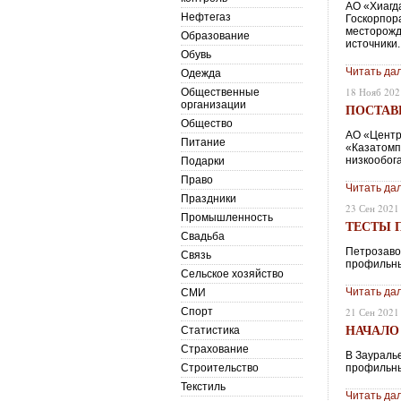
АО «Хиагд
Нефтегаз
Госкорпор
месторожд
Образование
источники.
Обувь
Читать да
Одежда
18 Нояб 202
Общественные
организации
ПОСТАВ
Общество
АО «Центр
Питание
«Казатомп
низкообог
Подарки
Право
Читать да
Праздники
23 Сен 2021
Промышленность
ТЕСТЫ 
Свадьба
Петрозаво
Связь
профильны
Сельское хозяйство
Читать да
СМИ
Спорт
21 Сен 2021
НАЧАЛО
Статистика
Страхование
В Заураль
Строительство
профильны
Текстиль
Читать да