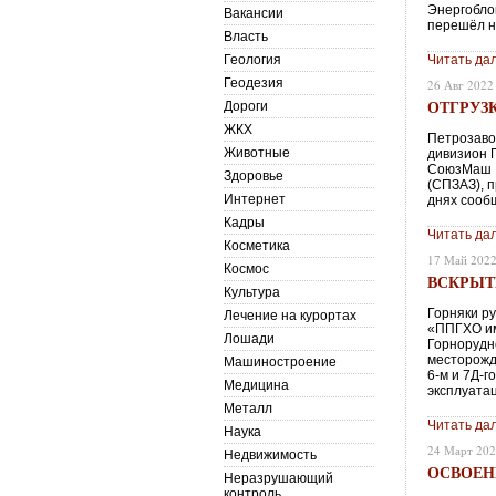
Энергобло
Вакансии
перешёл н
Власть
Геология
Читать да
Геодезия
26 Авг 2022
ОТГРУЗ
Дороги
ЖКХ
Петрозаво
Животные
дивизион 
СоюзМаш Р
Здоровье
(СПЗАЗ), 
Интернет
днях сооб
Кадры
Читать да
Косметика
17 Май 202
Космос
ВСКРЫТ
Культура
Горняки р
Лечение на курортах
«ППГХО им
Лошади
Горнорудн
месторожд
Машиностроение
6-м и 7Д-
Медицина
эксплуата
Металл
Читать да
Наука
24 Март 20
Недвижимость
ОСВОЕН
Неразрушающий
контроль