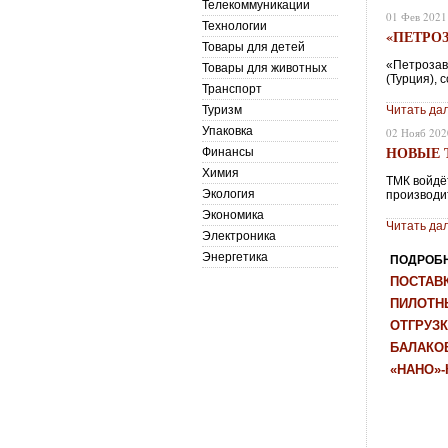
Телекоммуникации
01 Фев 2021
Технологии
«ПЕТРО
Товары для детей
«Петрозав
Товары для животных
(Турция), 
Транспорт
Туризм
Читать да
Упаковка
02 Нояб 202
НОВЫЕ 
Финансы
Химия
ТМК войдё
Экология
производи
Экономика
Читать да
Электроника
Энергетика
ПОДРОБНЕ
ПОСТАВК
ПИЛОТН
ОТГРУЗК
БАЛАКОВ
«НАНО»-