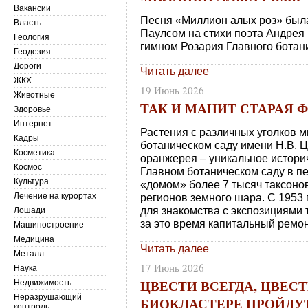
Вакансии
Песня «Миллион алых роз» был
Власть
Паулсом на стихи поэта Андрея 
Геология
гимном Розария Главного ботан
Геодезия
Дороги
Читать далее
ЖКХ
19 Июнь 2026
Животные
ТАК И МАНИТ СТАРАЯ 
Здоровье
Интернет
Растения с различных уголков 
Кадры
ботаническом саду имени Н.В. 
Косметика
оранжерея – уникальное истори
Космос
Главном ботаническом саду в пе
Культура
«домом» более 7 тысяч таксонов
Лечение на курортах
регионов земного шара. С 1953
для знакомства с экспозициями 
Лошади
за это время капитальный ремон
Машиностроение
Медицина
Читать далее
Металл
17 Июнь 2026
Наука
ЦВЕСТИ ВСЕГДА, ЦВЕСТ
Недвижимость
Неразрушающий
БИОКЛАСТЕРЕ ПРОЙДУ
контроль