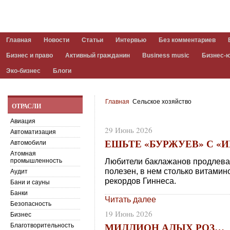
Главная
Новости
Статьи
Интервью
Без комментариев
Бизнес и право
Активный гражданин
Business music
Бизнес-
Эко-бизнес
Блоги
Главная
Сельское хозяйство
ОТРАСЛИ
Авиация
29 Июнь 2026
Автоматизация
ЕШЬТЕ «БУРЖУЕВ» С «
Автомобили
Атомная
Любители баклажанов продлеваю
промышленность
полезен, в нем столько витамино
Аудит
рекордов Гиннеса.
Бани и сауны
Банки
Читать далее
Безопасность
19 Июнь 2026
Бизнес
МИЛЛИОН АЛЫХ РОЗ…
Благотворительность