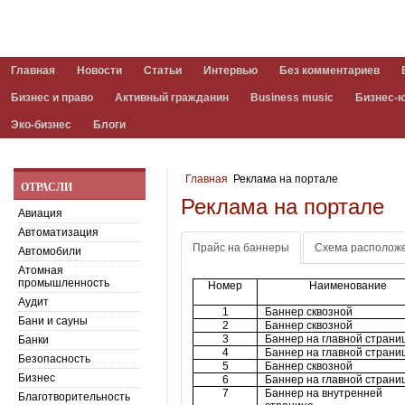
Главная
Новости
Статьи
Интервью
Без комментариев
Бизнес и право
Активный гражданин
Business music
Бизнес-
Эко-бизнес
Блоги
Главная
Реклама на портале
ОТРАСЛИ
Реклама на портале
Авиация
Автоматизация
Прайс на баннеры
Схема располож
Автомобили
Атомная
промышленность
Номер
Наименование
Аудит
1
Баннер сквозной
Бани и сауны
2
Баннер сквозной
3
Баннер на главной страни
Банки
4
Баннер на главной страни
Безопасность
5
Баннер сквозной
Схема расположения баннеров на глав
Бизнес
6
Баннер на главной страни
7
Баннер на внутренней
Благотворительность