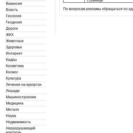
странице
Схема расположения баннеров на внут
Вакансии
По вопросам рекламы обращаться по ад
Власть
Геология
Геодезия
Дороги
ЖКХ
Животные
Здоровье
Интернет
Кадры
Косметика
Космос
Культура
Лечение на курортах
Лошади
Машиностроение
Медицина
Металл
Наука
Недвижимость
Неразрушающий
контроль