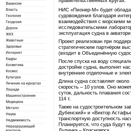
правительственных кругах.
Вакансии
НИС «Пионер-М» будет облада
Власть
судовождения благодаря интег
Геология
взаимодействия с морскими м
Геодезия
исследовательскими лаборато
Дороги
эксплуатация судна в акватори
ЖКХ
Животные
Проект реализован при поддер
Здоровье
стратегическим партнёром выс
(входит в Объединённую судо
Интернет
Кадры
После спуска на воду специал
Косметика
достройке судна, выполнят н
Космос
внутренние отделочные и элек
Культура
Длина судна составляет около
Лечение на курортах
скорость – 10 узлов. Оно може
Лошади
суток, дальность плавания со
Машиностроение
114 т.
Медицина
Также на судостроительном за
Металл
Дубенский» и «Виктор Астафье
Наука
транспортную доступность нас
Недвижимость
Планируется, что суда будут к
Неразрушающий
Дудинка – Красноярск.
контроль