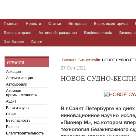
Главная
Новости
Статьи
Интервью
Без комментариев
Бизнес и право
Активный гражданин
Business music
Бизнес-
Эко-бизнес
Блоги
Главная
Бизнес-хайп
НОВОЕ СУДНО-БЕ
ОТРАСЛИ
27 Сен 2021
Авиация
НОВОЕ СУДНО-БЕСП
Автоматизация
Автомобили
Атомная
промышленность
Аудит
Бани и сауны
В г.Санкт-Петербурге на дня
Банки
инновационное научно-иссле
Безопасность
«Пионер-М», на котором впе
Бизнес
технология безэкипажного с
Благотворительность