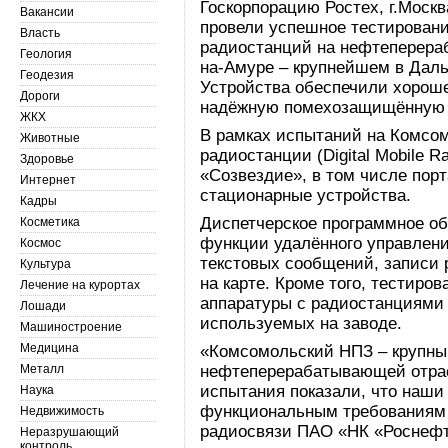
Госкорпорацию Ростех, г.Моск
Вакансии
провели успешное тестирован
Власть
радиостанций на нефтеперера
Геология
на-Амуре – крупнейшем в Дал
Геодезия
Устройства обеспечили хороше
Дороги
надёжную помехозащищённую с
ЖКХ
В рамках испытаний на Комсо
Животные
радиостанции (Digital Mobile R
Здоровье
«Созвездие», в том числе пор
Интернет
стационарные устройства.
Кадры
Диспетчерское программное о
Косметика
функции удалённого управлени
Космос
текстовых сообщений, записи 
Культура
на карте. Кроме того, тестир
Лечение на курортах
аппаратуры с радиостанциями 
Лошади
используемых на заводе.
Машиностроение
Медицина
«Комсомольский НПЗ – крупны
Металл
нефтеперерабатывающей отрас
испытания показали, что наш
Наука
функциональным требованиям
Недвижимость
радиосвязи ПАО «НК «Роснефт
Неразрушающий
контроль