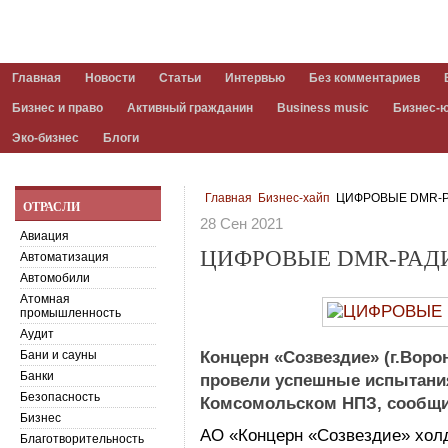
Главная
Новости
Статьи
Интервью
Без комментариев
Бизнес и право
Активный гражданин
Business music
Бизнес-
Эко-бизнес
Блоги
Главная
Бизнес-хайп
ЦИФРОВЫЕ DMR-
ОТРАСЛИ
28 Сен 2021
Авиация
ЦИФРОВЫЕ DMR-РА
Автоматизация
Автомобили
Атомная
промышленность
Аудит
Бани и сауны
Концерн «Созвездие» (г.Воро
Банки
провели успешные испытани
Безопасность
Комсомольском НПЗ, сообщи
Бизнес
АО «Концерн «Созвездие» холд
Благотворительность