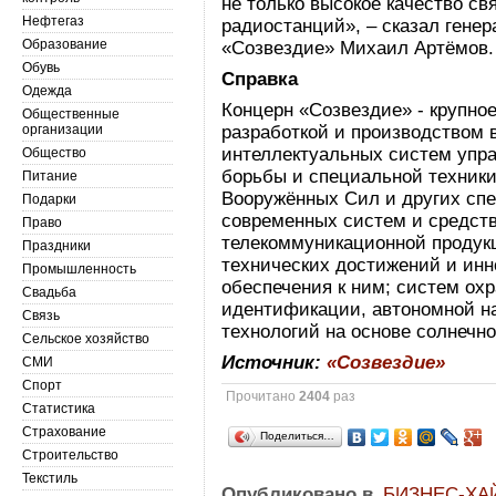
не только высокое качество св
Нефтегаз
радиостанций», – сказал гене
Образование
«Созвездие» Михаил Артёмов.
Обувь
Справка
Одежда
Концерн «Созвездие» - крупно
Общественные
организации
разработкой и производством 
интеллектуальных систем упра
Общество
борьбы и специальной техник
Питание
Вооружённых Сил и других сп
Подарки
современных систем и средств
Право
телекоммуникационной продукц
Праздники
технических достижений и инн
Промышленность
обеспечения к ним; систем ох
Свадьба
идентификации, автономной н
Связь
технологий на основе солнечно
Сельское хозяйство
Источник:
«Созвездие»
СМИ
Спорт
Прочитано
2404
раз
Статистика
Страхование
Поделиться…
Строительство
Текстиль
Опубликовано в
БИЗНЕС-ХА