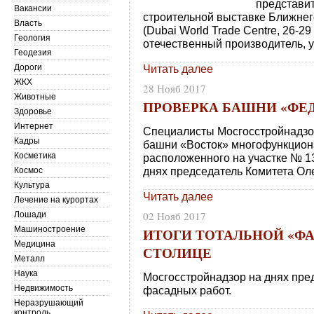
представи
Вакансии
строительной выставке Ближнего
Власть
(Dubai World Trade Centre, 26-2
Геология
отечественный производитель, у
Геодезия
Дороги
Читать далее
ЖКХ
28 Нояб 2017
Животные
ПРОВЕРКА БАШНИ «ФЕД
Здоровье
Интернет
Специалисты Мосгосстройнадзор
Кадры
башни «Восток» многофункцион
Косметика
расположенного на участке № 
днях председатель Комитета Оле
Космос
Культура
Читать далее
Лечение на курортах
02 Нояб 2017
Лошади
Машиностроение
ИТОГИ ТОТАЛЬНОЙ «ФА
Медицина
СТОЛИЦЕ
Металл
Наука
Мосгосстройнадзор на днях пре
Недвижимость
фасадных работ.
Неразрушающий
контроль