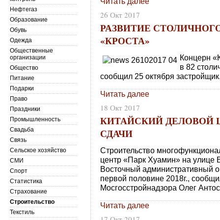
Читать далее
Нефтегаз
26 Окт 2017
Образование
РАЗВИТИЕ СТОЛИЧНОГО
Обувь
«КРОСТА»
Одежда
Общественные
Концерн «К
организации
в 82 стол
Общество
сообщил 25 октября застройщик
Питание
Подарки
Читать далее
Право
18 Окт 2017
Праздники
КИТАЙСКИЙ ДЕЛОВОЙ Ц
Промышленность
Свадьба
СДАЧИ
Связь
Строительство многофункционал
Сельское хозяйство
центр «Парк Хуамин» на улице В
СМИ
Восточный административный ок
Спорт
первой половине 2018г., сообщи
Статистика
Мосгосстройнадзора Олег Антос
Страхование
Строительство
Читать далее
Текстиль
17 Окт 2017