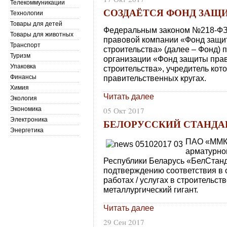
Телекоммуникации
СОЗДАЁТСЯ ФОНД ЗАЩ
Технологии
Товары для детей
Федеральным законом №218-ФЗ 
Товары для животных
правовой компании «Фонд защит
Транспорт
строительства» (далее – Фонд)
Туризм
организации «Фонд защиты прав
Упаковка
строительства», учредитель кот
Финансы
правительственных кругах.
Химия
Читать далее
Экология
Экономика
05 Окт 2017
Электроника
БЕЛОРУССКИЙ СТАНДА
Энергетика
ПАО «ММК»
арматурно
Республики Беларусь «БелСтан
подтверждению соответствия в 
работах / услугах в строительст
металлургический гигант.
Читать далее
29 Сен 2017