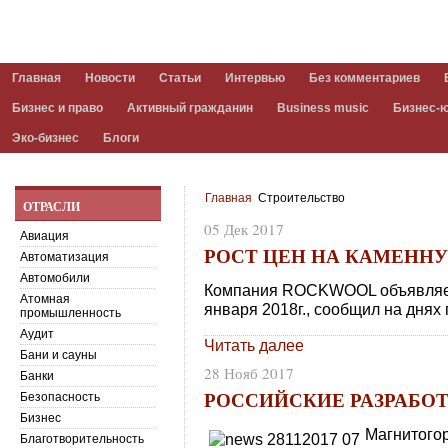
Главная
Новости
Статьи
Интервью
Без комментариев
Бизнес и право
Активный гражданин
Business music
Бизнес-
Эко-бизнес
Блоги
Главная
Строительство
ОТРАСЛИ
05 Дек 2017
Авиация
РОСТ ЦЕН НА КАМЕНН
Автоматизация
Автомобили
Компания ROCKWOOL объявляет
Атомная
января 2018г., сообщил на днях
промышленность
Аудит
Читать далее
Бани и сауны
28 Нояб 2017
Банки
РОССИЙСКИЕ РАЗРАБОТК
Безопасность
Бизнес
Магнитого
Благотворительность