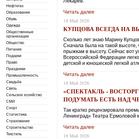
Лекарев.
Нефтегаз
Читать далее
Образование
Обувь
18 Май 2026
Одежда
КУПЦОВА ВСЕГДА НА В
Общественные
организации
Сколько лет знаю Марину Купцову
Общество
Сначала была на такой высоте,
Питание
прыжкам в высоту. Сейчас вот у
Подарки
Всероссийской Федерации легко
Право
детской и юношеской легкой атл
Праздники
Читать далее
Промышленность
Свадьба
18 Май 2026
Связь
«СПЕКТАКЛЬ - ВОСТОР
Сельское хозяйство
ПОДУМАТЬ ЕСТЬ НАД Ч
СМИ
Спорт
Так кратко рецензировала прем
Статистика
Ленинград» Театра Ермоловой м
Страхование
Читать далее
Строительство
Текстиль
18 Май 2026