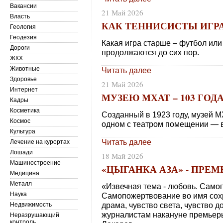
Вакансии
21 Май 2026
Власть
КАК ТЕННИСИСТЫ ИГР
Геология
Геодезия
Какая игра старше – футбол или
Дороги
продолжаются до сих пор.
ЖКХ
Животные
Читать далее
Здоровье
21 Май 2026
Интернет
МУЗЕЮ МХАТ – 103 ГОД
Кадры
Косметика
Созданный в 1923 году, музей 
Космос
одном с театром помещении — в
Культура
Читать далее
Лечение на курортах
Лошади
18 Май 2026
Машиностроение
«ЦЫГАНКА АЗА» - ПРЕМ
Медицина
Металл
«Извечная тема - любовь. Само
Наука
Самопожертвование во имя сохр
драма, чувство света, чувство д
Недвижимость
журналистам накануне премьер
Неразрушающий
контроль