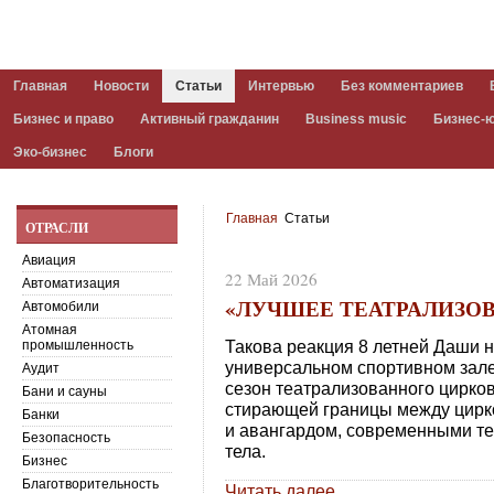
Главная
Новости
Статьи
Интервью
Без комментариев
Бизнес и право
Активный гражданин
Business music
Бизнес-
Эко-бизнес
Блоги
Главная
Статьи
ОТРАСЛИ
Авиация
22 Май 2026
Автоматизация
«ЛУЧШЕЕ ТЕАТРАЛИЗОВ
Автомобили
Атомная
Такова реакция 8 летней Даши на
промышленность
универсальном спортивном зале
Аудит
сезон театрализованного цирко
Бани и сауны
стирающей границы между цирко
Банки
и авангардом, современными те
Безопасность
тела.
Бизнес
Благотворительность
Читать далее