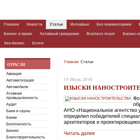
Главная
Новости
Статьи
Интервью
Без комментариев
Бизнес и право
Активный гражданин
Business music
Бизнес-
Эко-бизнес
Блоги
Главная
Статьи
ОТРАСЛИ
Авиация
15 Июль 2016
Автоматизация
ИЗЫСКИ НАНОСТРОИТ
Автомобили
Атомная
Фо
промышленность
об
Аудит
АНО «Национальное агентство у
Бани и сауны
определил победителей специал
Банки
архитекторов и проектировщико
Безопасность
Бизнес
Читать далее
Благотворительность