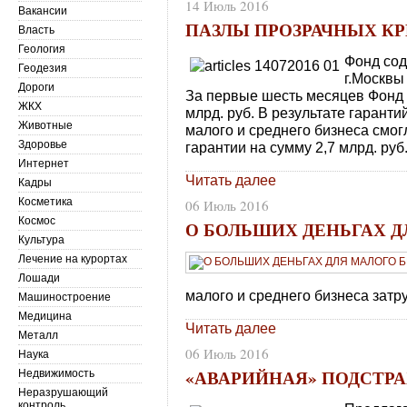
14 Июль 2016
Вакансии
ПАЗЛЫ ПРОЗРАЧНЫХ К
Власть
Геология
Фонд сод
Геодезия
г.Москвы
Дороги
За первые шесть месяцев Фонд 
ЖКХ
млрд. руб. В результате гарант
Животные
малого и среднего бизнеса смог
Здоровье
гарантии на сумму 2,7 млрд. руб
Интернет
Читать далее
Кадры
Косметика
06 Июль 2016
Космос
О БОЛЬШИХ ДЕНЬГАХ Д
Культура
Лечение на курортах
Лошади
малого и среднего бизнеса затр
Машиностроение
Медицина
Читать далее
Металл
06 Июль 2016
Наука
«АВАРИЙНАЯ» ПОДСТР
Недвижимость
Неразрушающий
контроль