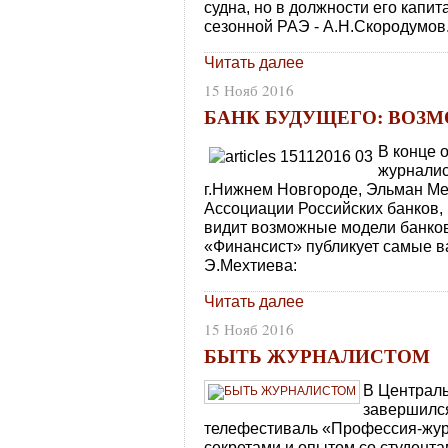
судна, но в должности его капи
сезонной РАЭ - А.Н.Скородумов
Читать далее
15 Нояб 2016
БАНК БУДУЩЕГО: ВОЗ
В конце 
журналис
г.Нижнем Новгороде, Эльман Ме
Ассоциации Российских банков, 
видит возможные модели банков
«Финансист» публикует самые в
Э.Мехтиева:
Читать далее
15 Нояб 2016
БЫТЬ ЖУРНАЛИСТОМ
В Централь
завершилс
телефестиваль «Профессия-жур
секретами и опытом со студента