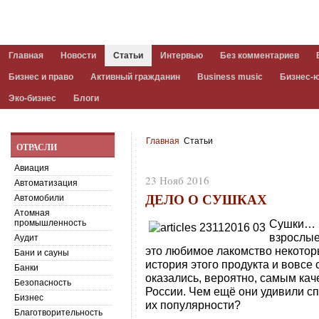
Главная
Новости
Статьи
Интервью
Без комментариев
Бизнес и право
Активный гражданин
Business music
Бизнес-
Эко-бизнес
Блоги
Главная
Статьи
ОТРАСЛИ
Авиация
23 Нояб 2016
Автоматизация
ДЕЛО О СУШКАХ
Автомобили
Атомная
Сушки… И
промышленность
взрослые
Аудит
это любимое лакомство некотор
Бани и сауны
история этого продукта и вовсе
Банки
оказались, вероятно, самым ка
Безопасность
России. Чем ещё они удивили сп
Бизнес
их популярности?
Благотворительность