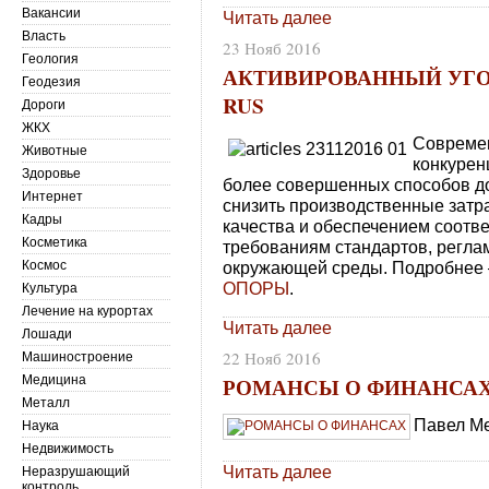
Вакансии
Читать далее
Власть
23 Нояб 2016
Геология
АКТИВИРОВАННЫЙ УГОЛ
Геодезия
RUS
Дороги
ЖКХ
Современ
Животные
конкурен
Здоровье
более совершенных способов д
Интернет
снизить производственные зат
Кадры
качества и обеспечением соотв
Косметика
требованиям стандартов, регл
Космос
окружающей среды. Подробнее –
ОПОРЫ
.
Культура
Лечение на курортах
Читать далее
Лошади
22 Нояб 2016
Машиностроение
РОМАНСЫ О ФИНАНСА
Медицина
Металл
Павел М
Наука
Недвижимость
Читать далее
Неразрушающий
контроль