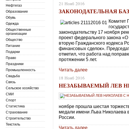
21 Нояб 2016
Нефтегаз
ЗАКОНОДАТЕЛЬНАЯ БА
Образование
Обувь
Комитет 
Одежда
государс
Общественные
законодательству 17 ноября ре
организации
проект федерального закона «О
Общество
вторую Гражданского кодекса Р
Питание
финансовых сделок». Председа
Подарки
отметил, что работа над поправ
Право
протяжении 5 лет.
Праздники
Читать далее
Промышленность
Свадьба
18 Нояб 2016
Связь
НЕЗАБЫВАЕМЫЙ ЛЕВ Н
Сельское хозяйство
СМИ
Спорт
ноябре прошла шестая торжест
Статистика
медали имени Льва Николаева 
Страхование
России.
Строительство
Текстиль
Читать далее