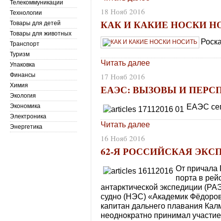
Телекоммуникации
18 Нояб 2016
Технологии
КАК И КАКИЕ НОСКИ Н
Товары для детей
Товары для животных
Роск
Транспорт
Туризм
Читать далее
Упаковка
Финансы
17 Нояб 2016
Химия
ЕАЭС: ВЫЗОВЫ И ПЕР
Экология
ЕАЭС сег
Экономика
Электроника
Читать далее
Энергетика
16 Нояб 2016
62-Я РОССИЙСКАЯ ЭКС
От причала 
порта в рей
антарктической экспедиции (РА
судно (НЭС) «Академик Фёдоров
капитан дальнего плавания Кал
неоднократно принимал участие 