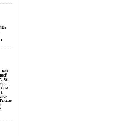
лишь
-
г.
. Как
дной
AIPS),
тора
 всём
на
одной
 России
нь
о: