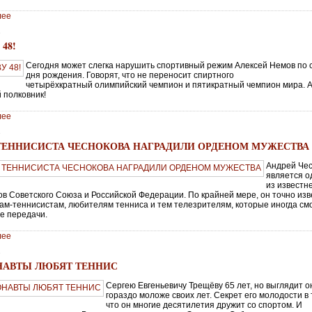
лее
4
48!
Сегодня может слегка нарушить спортивный режим Алексей Немов по 
дня рождения. Говорят, что не переносит спиртного
четырёхкратный олимпийский чемпион и пятикратный чемпион мира. А
 полковник!
лее
4
 ТЕННИСИСТА ЧЕСНОКОВА НАГРАДИЛИ ОРДЕНОМ МУЖЕСТВА
Андрей Че
является 
из известн
ов Советского Союза и Российской Федерации. По крайней мере, он точно из
ам-теннисистам, любителям тенниса и тем телезрителям, которые иногда см
е передачи.
лее
4
АВТЫ ЛЮБЯТ ТЕННИС
Сергею Евгеньевичу Трещёву 65 лет, но выглядит о
гораздо моложе своих лет. Секрет его молодости в 
что он многие десятилетия дружит со спортом. И