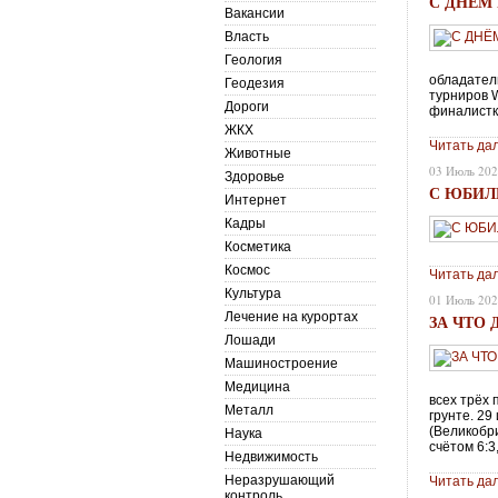
С ДНЁМ
Вакансии
Власть
Геология
обладател
Геодезия
турниров W
Дороги
финалистк
ЖКХ
Читать да
Животные
03 Июль 20
Здоровье
С ЮБИЛ
Интернет
Кадры
Косметика
Космос
Читать да
Культура
01 Июль 20
Лечение на курортах
ЗА ЧТО
Лошади
Машиностроение
Медицина
всех трёх 
Металл
грунте. 2
(Великобр
Наука
счётом 6:3
Недвижимость
Неразрушающий
Читать да
контроль