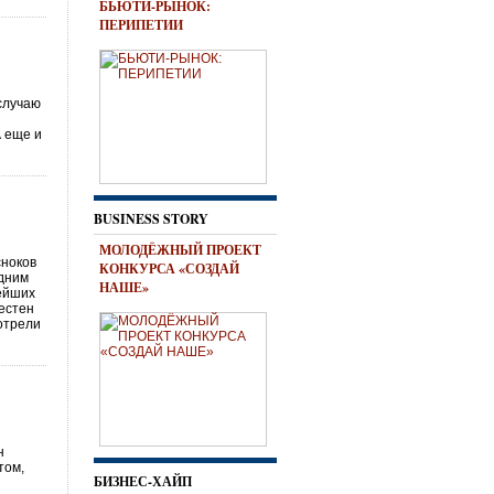
БЬЮТИ-РЫНОК:
ПЕРИПЕТИИ
случаю
 еще и
BUSINESS STORY
МОЛОДЁЖНЫЙ ПРОЕКТ
сноков
КОНКУРСА «СОЗДАЙ
одним
НАШЕ»
ейших
вестен
отрели
н
том,
БИЗНЕС-ХАЙП