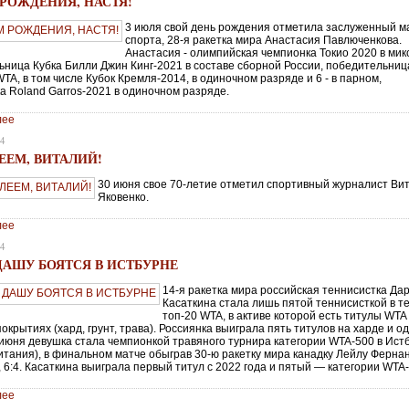
 РОЖДЕНИЯ, НАСТЯ!
3 июля свой день рождения отметила заслуженный м
спорта, 28-я ракетка мира Анастасия Павлюченкова.
Анастасия - олимпийская чемпионка Токио 2020 в мик
ьница Кубка Билли Джин Кинг-2021 в составе сборной России, победительниц
TA, в том числе Кубок Кремля-2014, в одиночном разряде и 6 - в парном,
а Roland Garros-2021 в одиночном разряде.
лее
24
ЕЕМ, ВИТАЛИЙ!
30 июня свое 70-летие отметил спортивный журналист Ви
Яковенко.
лее
24
 ДАШУ БОЯТСЯ В ИСТБУРНЕ
14-я ракетка мира российская теннисистка Да
Касаткина стала лишь пятой теннисисткой в т
топ-20 WTA, в активе которой есть титулы WTA
покрытиях (хард, грунт, трава). Россиянка выиграла пять титулов на харде и о
9 июня девушка стала чемпионкой травяного турнира категории WTA-500 в Ист
итания), в финальном матче обыграв 30-ю ракетку мира канадку Лейлу Ферна
, 6:4. Касаткина выиграла первый титул с 2022 года и пятый — категории WTA
лее