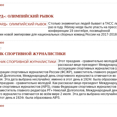
лее
РД»: ОЛИМПИЙСКИЙ РЫВОК
Столько знаменитых людей бывает в ТАСС 
раз в году. Яблоку негде было упасть на пресс
конференции 19 сентября, посвящённой
ии новой экипировки для национальных сборных команд России на 2017-2018г
лее
17
ИК СПОРТИВНОЙ ЖУРНАЛИСТИКИ
Этот праздник - сравнительно молодой
рассказал вице-президент Междунаро
ассоциации спортивных журналистов (
ерации спортивных журналистов России (ФСЖР), заместитель главного редак
ай Долгополов, Международный день спортивного журналиста отмечается во
я. Эта дата выбрана неслучайно: именно в этот день в 1924г. была образова
 праздник - сравнительно молодой. Как рассказал вице-президент Междунар
и спортивных журналистов (AIPS), глава Федерации спортивных журналистов
аместитель главного редактора РГ» Николай Долгополов, Международный де
го журналиста отмечается во всём мире 2 июля. Эта дата выбрана неслучайн
тот день в 1924г. была образована AIPS.
лее