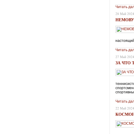
Читать да
28 Май 202
НЕМОВУ 
настоящий
Читать да
27 Май 202
ЗА ЧТО
теннисист
спортсмен
спортивны
Читать да
22 Май 202
КОСМОН