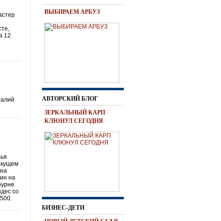
ВЫБИРАЕМ АРБУЗ
астер
сте,
а 12
АВТОРСКИЙ БЛОГ
талий
ЗЕРКАЛЬНЫЙ КАРП
КЛЮНУЛ СЕГОДНЯ
рья
екущем
 на
дин на
бурне
ндес со
-500.
БИЗНЕС-ДЕТИ