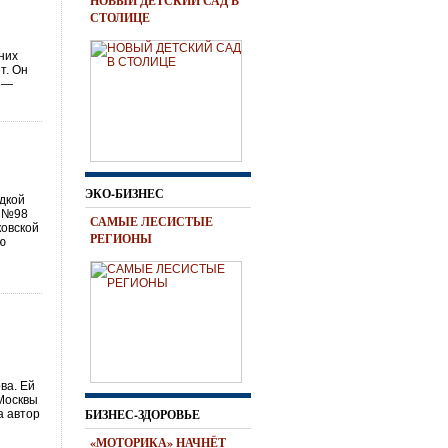
НОВЫЙ ДЕТСКИЙ САД В
СТОЛИЦЕ
них
т. Он
98—
ЭКО-БИЗНЕС
едкой
е №98
САМЫЕ ЛЕСИСТЫЕ
ковской
РЕГИОНЫ
ию
ва. Ей
 Москвы
БИЗНЕС-ЗДОРОВЬЕ
а автор
«МОТОРИКА» НАЧНЁТ