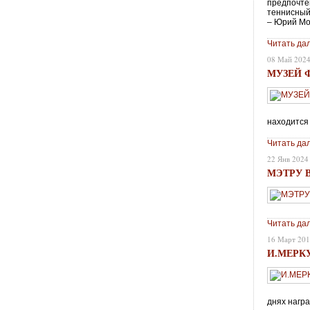
предпочтен
теннисный
– Юрий Мо
Читать да
08 Май 202
МУЗЕЙ 
находится
Читать да
22 Янв 2024
МЭТРУ В
Читать да
16 Март 20
И.МЕРК
днях награ