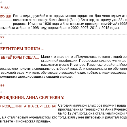
24
У 88!
Есть люди, дружбой с которыми можно гордиться. Для меня одним из 
является человек футбола Йозеф (Зепп) Блаттер, которому уже 88 ле
родился 10 марта 1936 года и был восьмым президентом ФИФА (19
рвые был избран в 1998 году, переизбран в 2002, 2007, 2011 и 2015 годах.
лее
24
 БЕРЕЙТОРЫ ПОШЛА…
Мало кто знает, что в Подмосковье готовят людей р
старинной профессии. Профессиональное училищ
находится в селе Игумново, Раменского района Мос
Здесь можно получить специальность берейтора. Или специалиста по обучен
 верховой езде, учителя, обучающего верховой езде, «объездчика» верховых
помощника дрессировщика лошадей в цирке.
лее
24
 РОЖДЕНИЯ, АННА СЕРГЕЕВНА!
Сегодня миллион алых роз получит наша
прославленная теннисистка Анна Курнико
было 12 лет, когда она стала чемпионкой
, а я стал первым журналистом, кто тогда взял у нее интервью, и работал тогд
 в газете «Пионерская правда».