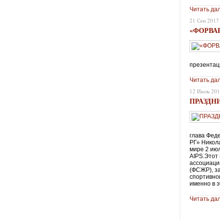
Читать да
21 Сен 2017
«ФОРВА
презентац
Читать да
12 Июль 20
ПРАЗДН
глава Фед
РГ» Никол
мире 2 июл
AIPS.Этот
ассоциаци
(ФСЖР), з
спортивно
именно в э
Читать да