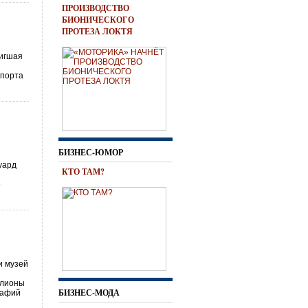
ПРОИЗВОДСТВО
БИОНИЧЕСКОГО
ПРОТЕЗА ЛОКТЯ
тигшая
спорта
БИЗНЕС-ЮМОР
уард
КТО ТАМ?
е
и музей
ллионы
БИЗНЕС-МОДА
рафий