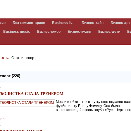
вью
Без комментариев
Business live
Бизнес-хайп
Бизнес-арт
Business music
Бизнес-юмор
Бизнес-кухня
Бизнес-дети
Б
татьи
Статьи - спорт
 спорт (226)
24
ТБОЛИСТКА СТАЛА ТРЕНЕРОМ
Месси в юбке – так в шутку еще недавно на
футболистку Елену Фомину. Она была
воспитанницей школы клуба «Русь-Чертано
лее
24