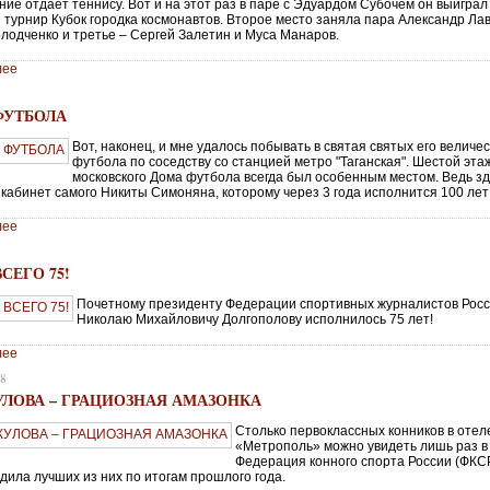
ие отдает теннису. Вот и на этот раз в паре с Эдуардом Субочем он выиграл
 турнир Кубок городка космонавтов. Второе место заняла пара Александр Ла
лодченко и третье – Сергей Залетин и Муса Манаров.
лее
4
ФУТБОЛА
Вот, наконец, и мне удалось побывать в святая святых его величе
футбола по соседству со станцией метро "Таганская". Шестой эта
московского Дома футбола всегда был особенным местом. Ведь з
 кабинет самого Никиты Симоняна, которому через 3 года исполнится 100 лет
лее
СЕГО 75!
Почетному президенту Федерации спортивных журналистов Рос
Николаю Михайловичу Долгополову исполнилось 75 лет!
лее
18
УЛОВА – ГРАЦИОЗНАЯ АМАЗОНКА
Столько первоклассных конников в отел
«Метрополь» можно увидеть лишь раз в 
Федерация конного спорта России (ФКС
дила лучших из них по итогам прошлого года.