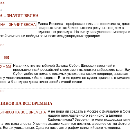
лее
24
А – ЗНАЧИТ ВЕСНА
Елена Веснина - профессиональная теннисистка, дос
в парных зачетах более высоких результатов, чем в
одиночных разрядах. На счету заслуженного мастера 
ской чемпионки победы во многих международных турнирах.
лее
4
– 55!
На днях отметил юбилей Эдуард Субоч. Широко известный и
прославленный российский спортсмен-лыжник из сибирского края Эд
Субоч добился немало весомых успехов на своем поприще, вызывая
е у многочисленных болельщиков. В то же время он сумел привлечь внимани
ности благодаря достаточно яркой личной жизни.
лее
4
НИКОВ НА ВСЕ ВРЕМЕНА
А не пора ли создать в Москве с филиалом в Соч
нашего прославленного теннисиста Евгения
Кафельникова? Уверен, что меня поддержат ми
этого вида спорта. У меня в архиве хранятся десятки, а вернее сотни фотог
а. Есть и уникальные. Одна из них с автографом олимпийского чемпиона.