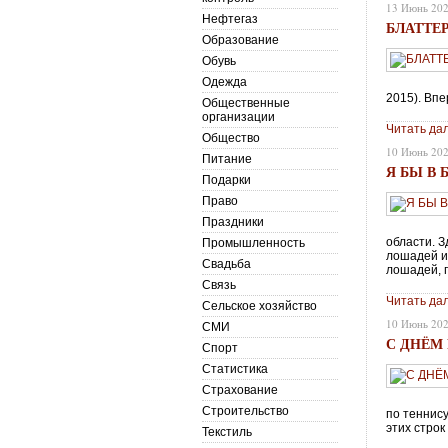
13 Июнь 20
Нефтегаз
БЛАТТЕР
Образование
Обувь
Одежда
2015). Впе
Общественные
организации
Читать да
Общество
10 Июнь 20
Питание
Я БЫ В
Подарки
Право
Праздники
области. 
Промышленность
лошадей и
Свадьба
лошадей, 
Связь
Читать да
Сельское хозяйство
10 Июнь 20
СМИ
С ДНЁМ
Спорт
Статистика
Страхование
Строительство
по теннису
этих строк
Текстиль