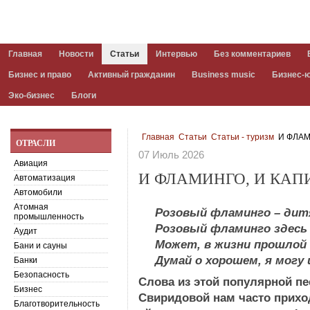
Главная
Новости
Статьи
Интервью
Без комментариев
Бизнес и право
Активный гражданин
Business music
Бизнес-
Эко-бизнес
Блоги
Главная
Статьи
Статьи - туризм
И ФЛАМ
ОТРАСЛИ
07 Июль 2026
Авиация
И ФЛАМИНГО, И КАП
Автоматизация
Автомобили
Атомная
Розовый фламинго – дит
промышленность
Розовый фламинго здесь 
Аудит
Может, в жизни прошлой 
Бани и сауны
Думай о хорошем, я могу
Банки
Безопасность
Слова из этой популярной п
Бизнес
Свиридовой нам часто прихо
Благотворительность