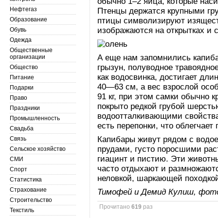
обычно 1–2 яйца, которые нас
Нефтегаз
Птенцы держатся крупными гр
Образование
птицы символизируют изяществ
изображаются на открытках и 
Обувь
Одежда
Общественные
А еще нам запомнились капиб
организации
грызун, полуводное травоядно
Общество
как водосвинка, достигает дли
Питание
40—63 см, а вес взрослой особи
Подарки
91 кг, при этом самки обычно 
Право
покрыто редкой грубой шерсть
Праздники
водоотталкивающими свойства
Промышленность
есть перепонки, что облегчает
Свадьба
Капибары живут рядом с водо
Связь
прудами, густо поросшими рас
Сельское хозяйство
гиацинт и пистию. Эти животн
СМИ
часто отдыхают и размножаютс
Спорт
неловкой, шаркающей походко
Статистика
Страхование
Тимофей и Демид Кулиш, фот
Строительство
Прочитано
619
раз
Текстиль