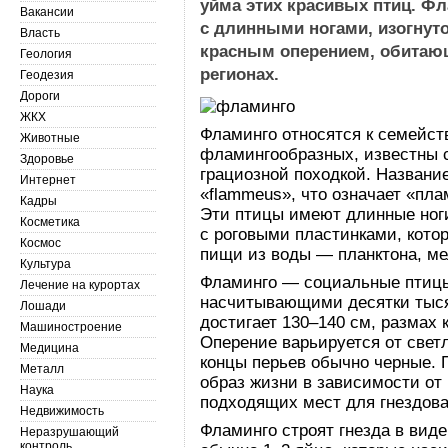
уйма этих красивых птиц. Фл
Вакансии
с длинными ногами, изогнут
Власть
красным оперением, обитающ
Геология
регионах.
Геодезия
Дороги
ЖКХ
Фламинго относятся к семейст
Животные
фламингообразных, известны
Здоровье
грациозной походкой. Название
Интернет
«flammeus», что означает «пла
Кадры
Эти птицы имеют длинные ноги
Косметика
с роговыми пластинками, кото
Космос
пищи из воды — планктона, ме
Культура
Фламинго — социальные птицы
Лечение на курортах
насчитывающими десятки тыся
Лошади
достигает 130–140 см, размах 
Машиностроение
Оперение варьируется от свет
Медицина
концы перьев обычно черные.
Металл
образ жизни в зависимости от 
Наука
подходящих мест для гнездова
Недвижимость
Фламинго строят гнезда в виде
Неразрушающий
контроль