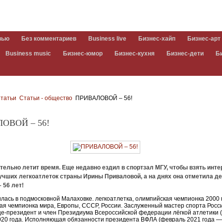
вью
Без комментариев
Business live
Бизнес-хайп
Бизнес-арт
Business music
Бизнес-юмор
Бизнес-кухня
Бизнес-дети
Б
татьи
Статьи - общество
ПРИВАЛОВОЙ – 56!
ОВОЙ – 56!
тельно летит время. Еще недавно ездил в спортзал МГУ, чтобы взять инте
учших легкоатлеток страны Ирины Приваловой, а на днях она отметила д
 56 лет!
лась в подмосковной Малаховке. легкоатлетка, олимпийская чемпионка 2000 
ая чемпионка мира, Европы, СССР, России. Заслуженный мастер спорта Росс
е-президент и член Президиума Всероссийской федерации лёгкой атлетики 
020 года. Исполняющая обязанности президента ВФЛА (февраль 2021 года 