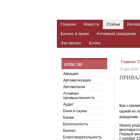
Главная
Новости
Статьи
Интер
Бизнес и право
Активный гражданин
Эко-бизнес
Блоги
Главная
С
ОТРАСЛИ
25 Дек 2025
Авиация
ПРИВАЛ
Автоматизация
Автомобили
Атомная
промышленность
Аудит
Как стреми
Бани и сауны
одной из л
рождения –
Банки
Безопасность
Ирина роди
многократн
Бизнес
Первый виц
Благотворительность
с ноября 2