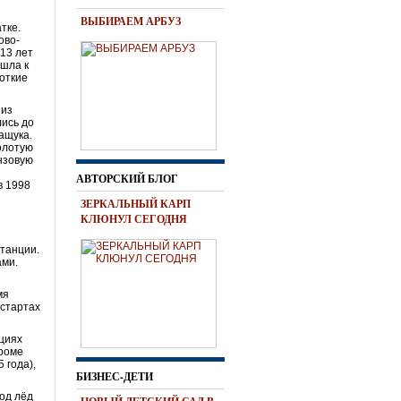
ВЫБИРАЕМ АРБУЗ
тке.
ово-
 13 лет
ишла к
откие
 из
лись до
ащука.
олотую
нзовую
АВТОРСКИЙ БЛОГ
в 1998
ЗЕРКАЛЬНЫЙ КАРП
КЛЮНУЛ СЕГОДНЯ
станции.
ами.
мя
 стартах
циях
Кроме
 года),
БИЗНЕС-ДЕТИ
од лёд