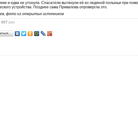
реке и едва не утонула. Спасатели вытянули её из ледяной полыньи при пом
еского устройства. Позднее сама Привалова опровергла это.
уев, фото из открытых источников
о
807
раз
иться…