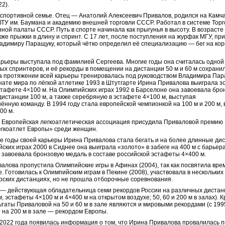
22).
 спортивной семье. Отец — Анатолий Алексеевич Привалов, родился на Камча
ТУ им. Баумана и академию внешней торговли СССР. Работал в системе Торг
ой палаты СССР. Путь в спорте начинала как прыгунья в высоту. В возрасте
кже прыжки в длину и спринт. С 17 лет, после поступления на журфак МГУ, пр
адимиру Паращуку, который чётко определил её специализацию — бег на кор
арьеры выступала под фамилией Сергеева. Многие годы она считалась одной
ых спринтеров, и её рекорды в помещении на дистанции 50 м и 60 м сохрани
На протяжении всей карьеры тренировалась под руководством Владимира Пар
ате мира по лёгкой атлетике 1993 в Штутгарте Ирина Привалова выиграла з
стафете 4×100 м. На Олимпийских играх 1992 в Барселоне она завоевала бро
дистанции 100 м, а также серебряную в эстафете 4×100 м, выступая
ённую команду. В 1994 году стала европейской чемпионкой на 100 м и 200 м, 
00 м.
у Европейская легкоатлетическая ассоциация присудила Приваловой премию
гкоатлет Европы» среди женщин.
е годы своей карьеры Ирина Привалова стала бегать и на более длинные ди
ских играх 2000 в Сиднее она выиграла «золото» в забеге на 400 м с барьер
, завоевала бронзовую медаль в составе российской эстафеты 4×400 м.
алова пропустила Олимпийские игры в Афинах (2004), так как посвятила вре
е. Готовилась к Олимпийским играм в Пекине (2008), участвовала в нескольких
рских дистанциях, но не прошла отборочные соревнования.
— действующая обладательница семи рекордов России на различных дистан
м, эстафеты 4×100 м и 4×400 м на открытом воздухе; 50, 60 и 200 м в залах). 
льтаты Приваловой на 50 и 60 м в зале являются и мировыми рекордами (с 1995
т на 200 м в зале — рекордом Европы.
2022 года появилась информация о том, что Ирина Привалова провалилась п