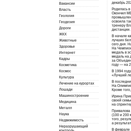
декабрь 20
Вакансии
Родилась в
Власть
Окончил МВ
Геология
промышленн
освоила та
Геодезия
тренеру Вл
Дороги
дистанции.
ЖКХ
В начале к
лучших бел
Животные
сего дня. 
Здоровье
На Чемпион
медаль в э
Интернет
медаль на 
Кадры
за Объедин
году — на 2
Косметика
Космос
В 1994 год
«Лучший ле
Культура
В последни
Лечение на курортах
На Олимпий
Лошади
Кроме того
Машиностроение
Ирина Прив
своей семь
Медицина
на спринте
Металл
Привалова 
Наука
(100 и 200 
того, резу
Недвижимость
а результа
Неразрушающий
В феврале 
контроль