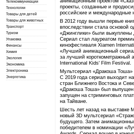
анимационным проектом «Сказ
Телекоммуникации
проекты, созданные и продюс
Технологии
российские и международные 
Товары для детей
Товары для животных
В 2012 году вышли первые кни
впоследствии стала основой о
Транспорт
«Джинглики» были выкуплены д
Туризм
Сериал стал лауреатом преми
Упаковка
кинофестиваля Xiamen Internatio
Финансы
«Лучший анимационный сериал
Химия
за лучший короткометражный 
Экология
International Kids' Film Festival.
Экономика
Электроника
Мультсериал «Дракоша Тоша» 
С 2019 года сериал выходит на
Энергетика
стран Ближнего Востока и Сев
«Дракоша Тоша» был выпущен 
запущен на стриминговых плат
на Тайване.
Шесть лет назад на выставке 
новый 3D мультсериал «Страж
будущего. Затем анимационны
победителем в номинации «Луч
Awards. Сериал вошел в конку