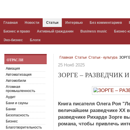
Главная
Новости
Статьи
Интервью
Без комментариев
Бизнес и право
Активный гражданин
Business music
Бизнес-
Эко-бизнес
Блоги
Главная
Статьи
Статьи - культура
ЗОРГЕ
ОТРАСЛИ
25 Нояб 2025
Авиация
ЗОРГЕ – РАЗВЕДЧИК 
Автоматизация
Автомобили
Атомная
промышленность
Аудит
Бани и сауны
Книга писателя Олега Роя "Л
Банки
величайшем разведчике XX в
Безопасность
разведчике Рихарде Зорге в
Бизнес
романа, чтобы привлечь инт
Благотворительность