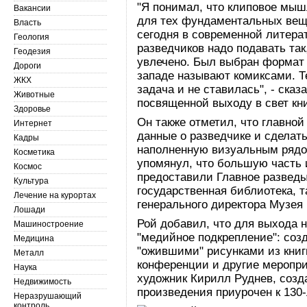
"Я понимал, что клиповое мыш
Вакансии
для тех фундаментальных вещ
Власть
сегодня в современной литерат
Геология
разведчиков надо подавать та
Геодезия
увлечено. Был выбран формат 
Дороги
западе называют комиксами. Те
ЖКХ
задача и не ставилась", - ска
Животные
посвященной выходу в свет кни
Здоровье
Он также отметил, что главно
Интернет
данные о разведчике и сделат
Кадры
наполненную визуальным рядом
Косметика
упомянул, что большую часть 
Космос
предоставили Главное разведы
Культура
государственная библиотека, 
Лечение на курортах
генерального директора Музея
Лошади
Рой добавил, что для выхода 
Машиностроение
"медийное подкрепление": созд
Медицина
"ожившими" рисунками из книг
Металл
конференции и другие меропри
Наука
художник Кирилл Руднев, соз
Недвижимость
произведения приурочен к 130
Неразрушающий
контроль