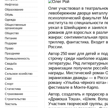
Нефтегаз
Олег участвовал в театрально
Образование
левобережном дворце металлур
Обувь
психологический факультет Маг
Одежда
института по специальности пе
Общественные
уехал в Швейцарию и занялся 
организации
романов для взрослых в разл
Общество
жанрах: сентиментальная проз
Питание
триллер, фантастика. Входит 
Подарки
России.
Право
Автор 250 книг для детей и под
Праздники
строчку среди наиболее издав
Промышленность
литературы. Ряд литературных
Свадьба
экранизации получили россий
Связь
награды. Мистический роман О
Сельское хозяйство
экранизован дважды — в Росси
СМИ
роману «Улыбка чёрного кота»
Спорт
фестивале в Монте-Карло.
Статистика
Автор, создатель и продюсер 
Страхование
«Дракоша Тоша», «Шмяк. Волш
Строительство
Участник творческой группы, 
Текстиль