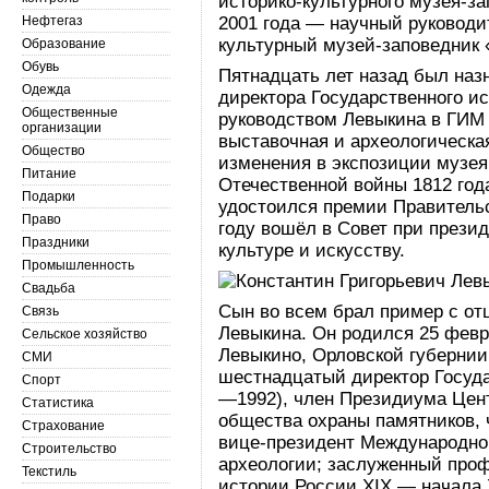
историко-культурного музея-з
Нефтегаз
2001 года — научный руководи
культурный музей-заповедник 
Образование
Обувь
Пятнадцать лет назад был назн
Одежда
директора Государственного и
Общественные
руководством Левыкина в ГИМ 
организации
выставочная и археологическая
Общество
изменения в экспозиции музея
Питание
Отечественной войны 1812 года
Подарки
удостоился премии Правительс
Право
году вошёл в Совет при прези
Праздники
культуре и искусству.
Промышленность
Свадьба
Сын во всем брал пример с от
Связь
Левыкина. Он родился 25 февр
Сельское хозяйство
Левыкино, Орловской губернии
СМИ
шестнадцатый директор Госуда
Спорт
—1992), член Президиума Цент
Статистика
общества охраны памятников, 
Страхование
вице-президент Международног
Строительство
археологии; заслуженный про
Текстиль
истории России XIX — начала 