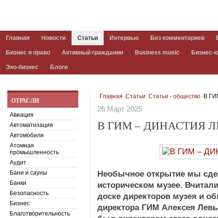
Главная
Новости
Статьи
Интервью
Без комментариев
Бизнес и право
Активный гражданин
Business music
Бизнес-
Эко-бизнес
Блоги
Главная
Статьи
Статьи - общество
В ГИ
ОТРАСЛИ
26 Март 2025
Авиация
В ГИМ – ДИНАСТИЯ
Автоматизация
Автомобили
Атомная
промышленность
Аудит
Бани и сауны
Необычное открытие мы сде
Банки
историческом музее. Вчитал
Безопасность
доске директоров музея и об
Бизнес
директора ГИМ Алексея Левы
Благотворительность