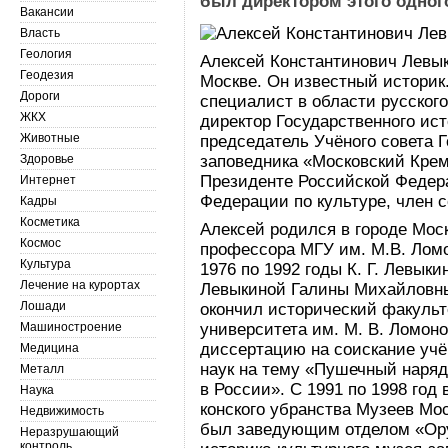
был директором этого одног
Вакансии
Власть
Геология
Алексей Константинович Левык
Геодезия
Москве. Он известный историк
Дороги
специалист в области русского
ЖКХ
директор Государственного ист
Животные
председатель Учёного совета Г
Здоровье
заповедника «Московский Крем
Президенте Российской Федера
Интернет
Федерации по культуре, член 
Кадры
Косметика
Алексей родился в городе Моск
Космос
профессора МГУ им. М.В. Ломо
Культура
1976 по 1992 годы К. Г. Левык
Лечение на курортах
Левыкиной Галины Михайловны
Лошади
окончил исторический факульт
Машиностроение
университета им. М. В. Ломоно
диссертацию на соискание учё
Медицина
наук на тему «Пушечный наряд 
Металл
в России». С 1991 по 1998 год
Наука
конского убранства Музеев Мо
Недвижимость
был заведующим отделом «Ору
Неразрушающий
контроль