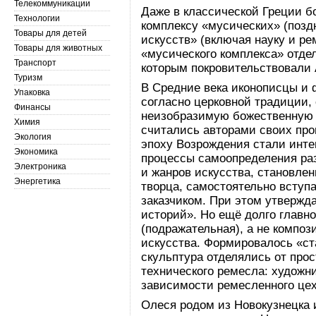
Телекоммуникации
Даже в классической Греции б
Технологии
комплексу «мусических» (позд
Товары для детей
искусств» (включая науку и ре
Товары для животных
«мусического комплекса» отде
Транспорт
которым покровительствовали 
Туризм
В Средние века иконописцы и 
Упаковка
согласно церковной традиции,
Финансы
неизобразимую божественную с
Химия
считались авторами своих про
Экология
эпоху Возрождения стали инт
Экономика
процессы самоопределения раз
Электроника
и жанров искусства, становле
Энергетика
творца, самостоятельно вступ
заказчиком. При этом утвержд
историй». Но ещё долго главн
(подражательная), а не компо
искусства. Формировалось «ст
скульптура отделялись от прос
технического ремесла: художн
зависимости ремесленного цех
Олеся родом из Новокузнецка 