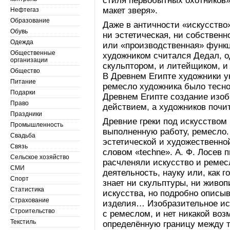
стиля первобытных охотников
макет зверя».
Нефтегаз
Образование
Даже в античности «искусство
Обувь
ни эстетическая, ни собственн
Одежда
или «производственная» функ
Общественные
художником считался Дедал, о
организации
скульптором, и литейщиком, и
Общество
В Древнем Египте художники у
Питание
ремесло художника было тесно 
Подарки
Древнем Египте создание изо
Право
действием, а художников почи
Праздники
Древние греки под искусство
Промышленность
выполненную работу, ремесло.
Свадьба
эстетической и художественно
Связь
словом «techne». А. Ф. Лосев 
Сельское хозяйство
расчленяли искусство и ремес
СМИ
деятельность, науку или, как 
Спорт
знает ни скульптуры, ни живо
Статистика
искусства, но подробно описы
Страхование
изделия… Изобразительное иск
Строительство
с ремеслом, и нет никакой во
Текстиль
определённую границу между т