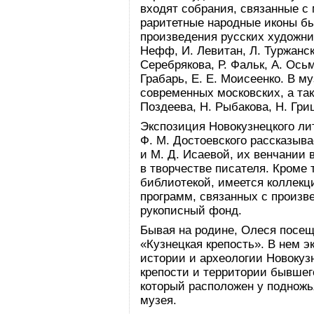
входят собрания, связанные с
раритетные народные иконы бы
произведения русских художник
Нефф, И. Левитан, Л. Туржанск
Серебрякова, Р. Фальк, А. Осьм
Грабарь, Е. Е. Моисеенко. В м
современных московских, а та
Поздеева, Н. Рыбакова, Н. Гри
Экспозиция Новокузнецкого ли
Ф. М. Достоевского рассказыв
и М. Д. Исаевой, их венчании 
в творчестве писателя. Кроме 
библиотекой, имеется коллек
программ, связанных с произ
рукописный фонд.
Бывая на родине, Олеся посещ
«Кузнецкая крепость». В нем 
истории и археологии Новокуз
крепости и территории бывшег
который расположен у подножь
музея.