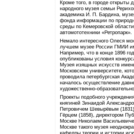
Кроме того, в городе открыты 
народного музея семьи Рерихов
академика И. П. Бардина, муз
фонда информации по природ
среды по Кемеровской области
автомототехники «Ретропарк».
Немало интересного Олеся може
лучшем музее России ГМИИ име
Например, что в конце 1896 го
опубликованы условия конкурс
Музея изящных искусств имени
Московском университете, кот
проводила петербургская Акад
началось осуществление давне
художественно-образовательно
Проекты подобного учреждения
княгиней Зинаидой Александро
Петровичем Шевырёвым (1831)
Гёрцем (1858), директором Пу
Москве Николаем Васильевиче
Москве такого музея неоднокра
кафедры теории и истории иск