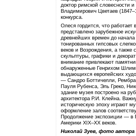
доктор римской словесности и
Владимирович Цветаев (1847–1
конкурса.
Олеся гордится, что работает 
представлено зарубежное искус
древнейших времен до начала 
тонированных гипсовых слепко
веков и Возрождения, а также
скульптуры, графики и декора
внимание привлекают памятник
обнаруженные Генрихом Шлима
выдающихся европейских худо
— Сандро Боттичелли, Рембра
Пауля Рубенса, Эль Греко, Ник
здание музея построено на руб
архитектора Р.И. Клейна. Важн
историческую эпоху играют м
оформление залов соответству
Продолжение экспозиции — в Г
Америки XIX–XX веков.
Николай Зуев, фото автора