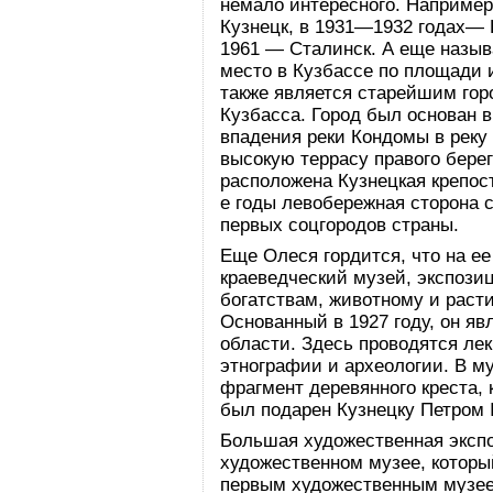
немало интересного. Например
Кузнецк, в 1931—1932 годах— 
1961 — Сталинск. А еще назыв
место в Кузбассе по площади и
также является старейшим го
Кузбасса. Город был основан в
впадения реки Кондомы в реку 
высокую террасу правого берег
расположена Кузнецкая крепос
е годы левобережная сторона 
первых соцгородов страны.
Еще Олеся гордится, что на е
краеведческий музей, экспози
богатствам, животному и раст
Основанный в 1927 году, он я
области. Здесь проводятся лек
этнографии и археологии. В м
фрагмент деревянного креста, 
был подарен Кузнецку Петром I
Большая художественная эксп
художественном музее, который
первым художественным музее