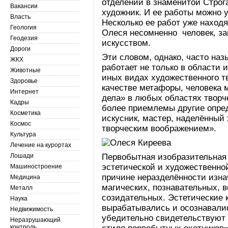
отделении в знаменитой Строг
Вакансии
художник. И ее работы можно у
Власть
Несколько ее работ уже находя
Геология
Олеся несомненно человек, 
Геодезия
искусством.
Дороги
Эти словом, однако, часто наз
ЖКХ
работает не только в области 
Животные
иных видах художественного тв
Здоровье
качестве метафоры, человека 
Интернет
дела» в любых областях творч
Кадры
более приемлемы другие опред
Косметика
искусник, мастер, наделённый
Космос
творческим воображением».
Культура
Лечение на курортах
Лошади
Первобытная изобразительная 
эстетической и художественно
Машиностроение
причине неразделённости изн
Медицина
магических, познавательных, 
Металл
созидательных. Эстетические 
Наука
вырабатывались и осознавалис
Недвижимость
убедительно свидетельствуют 
Неразрушающий
контроль