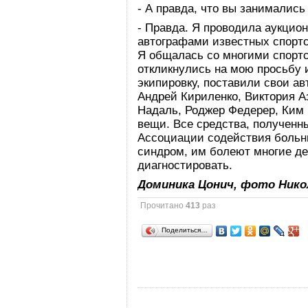
- А правда, что вы занималис
- Правда. Я проводила аукцио
автографами известных спорт
Я общалась со многими спорт
откликнулись на мою просьбу 
экипировку, поставили свои а
Андрей Кириленко, Виктория А
Надаль, Роджер Федерер, Ким 
вещи. Все средства, полученн
Ассоциации содействия больн
синдром, им болеют многие дев
диагностировать.
Доминика Цонич, фото Нико
Прочитано
413
раз
Поделиться…