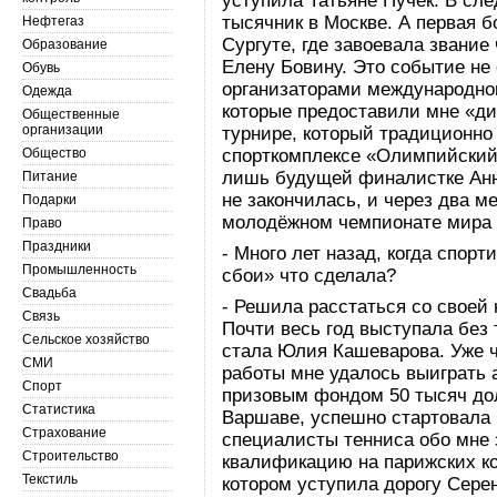
уступила Татьяне Пучек. В сл
тысячник в Москве. А первая 
Нефтегаз
Сургуте, где завоевала звание
Образование
Елену Бовину. Это событие не
Обувь
организаторами международног
Одежда
которые предоставили мне «ди
Общественные
организации
турнире, который традиционно
Общество
спорткомплексе «Олимпийский»
лишь будущей финалистке Анн
Питание
не закончилась, и через два 
Подарки
молодёжном чемпионате мира
Право
Праздники
- Много лет назад, когда спор
Промышленность
сбои» что сделала?
Свадьба
- Решила расстаться со своей
Связь
Почти весь год выступала без 
Сельское хозяйство
стала Юлия Кашеварова. Уже ч
СМИ
работы мне удалось выиграть 
Спорт
призовым фондом 50 тысяч до
Статистика
Варшаве, успешно стартовала н
Страхование
специалисты тенниса обо мне 
Строительство
квалификацию на парижских кор
Текстиль
котором уступила дорогу Сере