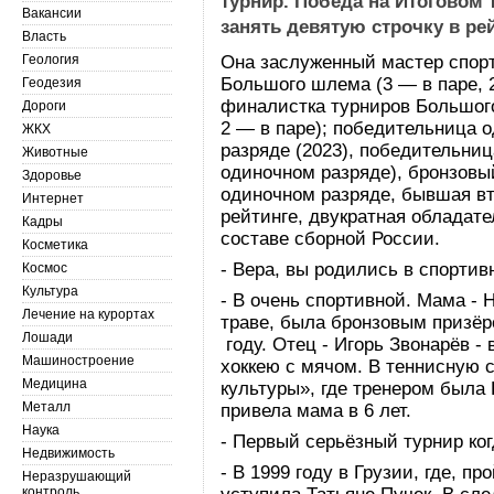
турнир. Победа на Итоговом
Вакансии
занять девятую строчку в ре
Власть
Геология
Она заслуженный мастер спорт
Большого шлема (3 — в паре, 
Геодезия
финалистка турниров Большог
Дороги
2 — в паре); победительница 
ЖКХ
разряде (2023), победительниц
Животные
одиночном разряде), бронзовы
Здоровье
одиночном разряде, бывшая вт
Интернет
рейтинге, двукратная обладате
Кадры
составе сборной России.
Косметика
- Вера, вы родились в спорти
Космос
Культура
- В очень спортивной. Мама - Н
Лечение на курортах
траве, была бронзовым призёр
Лошади
году. Отец - Игорь Звонарёв 
Машиностроение
хоккею с мячом. В теннисную 
Медицина
культуры», где тренером была
Металл
привела мама в 6 лет.
Наука
- Первый серьёзный турнир ко
Недвижимость
- В 1999 году в Грузии, где, п
Неразрушающий
контроль