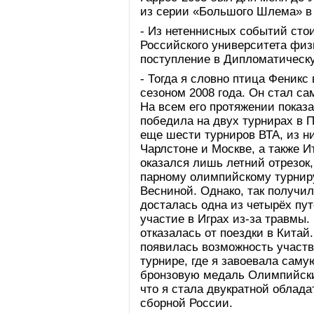
из серии «Большого Шлема» в к
- Из нетеннисных событий сто
Российского университета физ
поступление в Дипломатическ
- Тогда я словно птица Феникс
сезоном 2008 года. Он стал с
На всем его протяжении показ
победила на двух турнирах в 
еще шести турниров ВТА, из ни
Чарлстоне и Москве, а также 
оказался лишь летний отрезок, 
парному олимпийскому турнир
Весниной. Однако, так получи
досталась одна из четырёх пут
участие в Играх из-за травмы.
отказалась от поездки в Китай
появилась возможность участ
турнире, где я завоевала саму
бронзовую медаль Олимпийских
что я стала двукратной облад
сборной России.