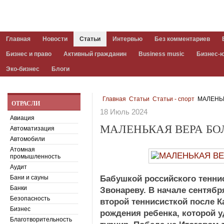
Главная
Новости
Статьи
Интервью
Без комментариев
Бизнес и право
Активный гражданин
Business music
Бизнес-
Эко-бизнес
Блоги
Главная
Статьи
Статьи - спорт
МАЛЕНЬК
ОТРАСЛИ
18 Июль 2024
Авиация
МАЛЕНЬКАЯ ВЕРА Б
Автоматизация
Автомобили
Атомная
промышленность
Аудит
Бани и сауны
Бабушкой российского тенни
Банки
Звонареву. В начале сентября
Безопасность
второй теннисисткой после К
Бизнес
рождения ребенка, которой 
Благотворительность