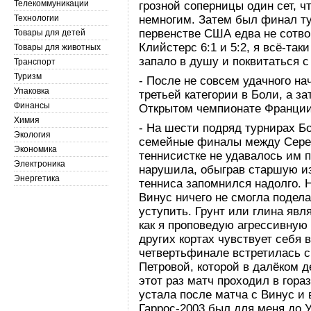
Телекоммуникации
грозной соперницы один сет, ч
Технологии
немногим. Затем был финал ту
первенстве США едва не сотво
Товары для детей
Клийстерс 6:1 и 5:2, я всё-так
Товары для животных
запало в душу и поквитаться 
Транспорт
Туризм
- После не совсем удачного на
Упаковка
третьей категории в Боли, а з
Финансы
Открытом чемпионате Франц
Химия
- На шести подряд турнирах 
Экология
семейные финалы между Серен
Экономика
теннисистке не удавалось им 
Электроника
нарушила, обыграв старшую из
Энергетика
тенниса запомнился надолго. 
Винус ничего не смогла подел
уступить. Грунт или глина яв
как я проповедую агрессивную 
других кортах чувствует себя 
четвертьфинале встретилась 
Петровой, которой в далёком д
этот раз матч проходил в гора
устала после матча с Винус и в
Гаррос-2003 был для меня до