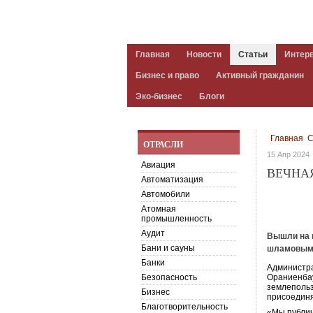
Главная
Новости
Статьи
Интер
Бизнес и право
Активный гражданин
Эко-бизнес
Блоги
Главная
С
ОТРАСЛИ
15 Апр 2024
Авиация
ВЕЧНА
Автоматизация
Автомобили
Атомная
промышленность
Аудит
Вышли на 
Бани и сауны
шламовыми
Банки
Администра
Безопасность
Ораниенбау
землепольз
Бизнес
присоединя
Благотворительность
«Мы публич