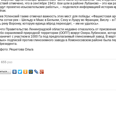
ствий отмечено, что в сентябре 1941г. бои шли в районе Лубаново – это как ра
 идут проектно-изыскательские работы», – поделился информацией историк-
пак.
ев Успенский также отмечал важность этих мест для победы: «Фашистская а
а сотни рек – Шельду и Маас в Бельгии, Сену и Луару во Франции, Вислу – в
ь реку Воронку, которую курица вброд переходит, – им не удалось».
что Правительство Ленинградской области недавно отказалось от присвоени
обо охраняемой природной территории (ООПТ) вокруг Озера Лубенское, кото
раничит с участком в 1000 Га под предполагаемый глиноземный завод. В мар
вых» подписей против глиноземного завода в Ломоносовском районе была п
Президента.
 фото: Решетова Ольга
о
655
раз
иться…