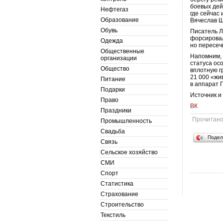
боевых дей
Нефтегаз
где сейчас
Образование
Вячеслав Ш
Обувь
Писатель Л
форсировал
Одежда
но пересеч
Общественные
Напомним, 
организации
статуса ос
Общество
вплотную г
21 000 «жи
Питание
в аппарат 
Подарки
Источник и
Право
ВК
Праздники
Прочитан
Промышленность
Свадьба
Подел
Связь
Сельское хозяйство
СМИ
Спорт
Статистика
Страхование
Строительство
Текстиль