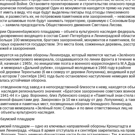
вященной Войне. Остановите проектирование и строительство опасного пре
героически погибших предков! Один из монументов находится прямо на участк
ит иметь в виду, что еще будут выделены гектары под отходы глиноземного
ва, и разместить их, не потревожив памятников или захоронений, – невозмож
сти шламовые поля будут занимать территорию, сравнимую с Сосновым Бо
 – заявила председатель Общественного движения Светлана Лисова.
рии Ораниенбаумского плацдарма – объекта культурного наследия федераль
одновременно входящего в состав Санкт-Петербурга и Ленинградской области
больше 100 мемориалов, братских захоронений, монументов и памятников, 
оторых охраняется государством. Это места боев, сожженных деревень, расст
ежей и захоронения.
ируется на рубеже обороны Ленинграда, который является частью «Зелёного
ногокилометрового мемориала, создававшегося по линии фронта в течение 
й, начиная с 1965г., по инициативе поэта и военного корреспондента М.А.Дуд
т и мемориал «Дальний рубеж», созданный молодежью в 1966 году в районе
ой деревни Терентьево (6 км к северу от деревни Лопухинка), входившей в р
а котором 7 сентября 1941 года было остановлено наступление немецких вой
лась устойчивая оборона.
, отведенном под завод и в непосредственной близости к нему, находятся объ
о наследия регионального значения: «Братское захоронение советских воинов
 1941-44 гг.» (дер. Воронино, близ Лубенского озера) и «Памятный знак-стела
енной фашистами дер. Закорново» (в 10 км к западу от дер. Лопухинка), а так
памятников и памятных мест, посвященных обороне блокадного Ленинграда,
в состав мемориала «Зелёный пояс Славы» и по вине ответственных лиц не
 объекты культурного наследия.
умский плацдарм — одно из ключевых направлений обороны Кронштадта и
ия Ленинграда. «Наша 8 армия отступала и к сентябрю закрепилась на прав
и Воронки. Здесь немецко-фашистские части были остановлены. Так, в журнал