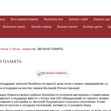
вью
Без комментариев
Business live
Бизнес-хайп
Бизнес-арт
Business music
Бизнес-юмор
Бизнес-кухня
Бизнес-дети
Б
татьи
Статьи - общество
ВЕЧНАЯ ПАМЯТЬ
Я ПАМЯТЬ
плацдарм: жители Ленобласти просят власти не строить предприятие со
 отходами на костях героев Великой Отечественной
ция Ломоносовского района Ленобласти получила материалы о памятниках
мского плацдарма вместе с более чем 200 обращениями по проекту правил
ования и застройки от жителей Лопухинского сельского поселения. К ним
ются жители и соседних поселений, активисты Соснового Бора.
но обращаемся к представителям власти, а также к патриотам, ко всем, кто ч