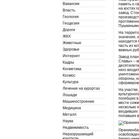
Вакансии
память о с
на костях 
Власть
завод. Сто
Геология
производст
протяженно
Геодезия
Пушкиным»,
Дороги
На террито
ЖКХ
значения, 
находится 
Животные
часть из к
Здоровье
важных руб
Интернет
Завод план
Славы» – м
Кадры
десятилети
Косметика
него входи
уничтоженн
Космос
обороны, н
Культура
сформирова
Лечение на курортах
На участке
культурног
Лошади
погибших в
Машиностроение
месте сожж
несколько 
Медицина
входивших 
Металл
попавших в
Наука
Недвижимость
Ораниенба
Неразрушающий
освобожден
контроль
берегу рек