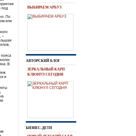
дприятия
ВЫБИРАЕМ АРБУЗ
е под
но. По
ром или
ного
, –
большая
релов,
 пояса
многих
АВТОРСКИЙ БЛОГ
ина. В
ЗЕРКАЛЬНЫЙ КАРП
убеж
КЛЮНУЛ СЕГОДНЯ
ск и
екты
,
 на
же
БИЗНЕС-ДЕТИ
ом
е