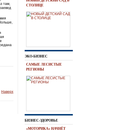
НОВЫЙ ДЕТСКИЙ САД В
з там,
СТОЛИЦЕ
краевед
рмия
 Польше,
я
рая
те
ередана
ЭКО-БИЗНЕС
САМЫЕ ЛЕСИСТЫЕ
РЕГИОНЫ
Наверх
БИЗНЕС-ЗДОРОВЬЕ
«МОТОРИКА» НАЧНЁТ