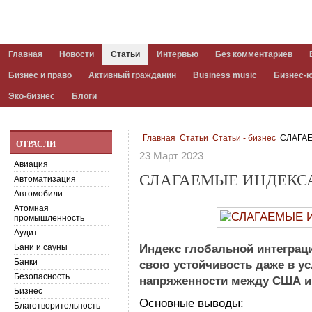
Главная
Новости
Статьи
Интервью
Без комментариев
Бизнес и право
Активный гражданин
Business music
Бизнес-
Эко-бизнес
Блоги
Главная
Статьи
Статьи - бизнес
СЛАГАЕ
ОТРАСЛИ
23 Март 2023
Авиация
СЛАГАЕМЫЕ ИНДЕКСА
Автоматизация
Автомобили
Атомная
промышленность
Аудит
Бани и сауны
Индекс глобальной интеграц
Банки
свою устойчивость даже в у
Безопасность
напряженности между США и
Бизнес
Основные выводы:
Благотворительность