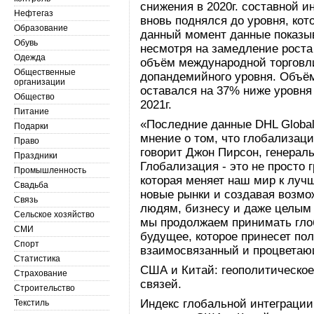
снижения в 2020г. составной и
Нефтегаз
вновь поднялся до уровня, ко
Образование
данный момент данные показыв
Обувь
несмотря на замедление роста 
Одежда
объём международной торговл
Общественные
допандемийного уровня. Объём
организации
оставался на 37% ниже уровня 
Общество
2021г.
Питание
«Последние данные DHL Global
Подарки
мнение о том, что глобализаци
Право
говорит Джон Пирсон, генераль
Праздники
Глобализация - это не просто 
Промышленность
которая меняет наш мир к луч
Свадьба
новые рынки и создавая возмо
Связь
людям, бизнесу и даже целым с
Сельское хозяйство
мы продолжаем принимать гло
СМИ
будущее, которое принесет по
Спорт
взаимосвязанный и процветаю
Статистика
США и Китай: геополитическое
Страхование
связей.
Строительство
Индекс глобальной интеграции
Текстиль