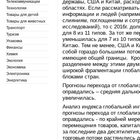
державы, США и Китай, расход
Телекоммуникации
областях. Если рассматривать 
Технологии
информации и людей (например
Товары для детей
слияниям, поглощениям и сотр
Товары для животных
исследований), то с 2016г. до
Транспорт
для 8 из 11 типов. За тот же 
Туризм
уменьшилась для 7 из 10 типо
Упаковка
Китаю. Тем не менее, США и 
Финансы
собой гораздо большими поток
Химия
имеющие общей границы. Кроме
Экология
разделение между этими двумя
Экономика
широкой фрагментации глобал
Электроника
блоками стран.
Энергетика
Прогнозы перехода от глобали
оправдались – средняя дальн
увеличилась.
Анализ индекса глобальной инт
прогнозы перехода от глобали
оправдались - по крайней мере
перемещения товаров, капита
за последние два десятилетия,
торговые потоки растянулись 