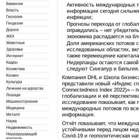
Вакансии
Активность международных п
Власть
информации сегодня сильнее
инфекции;
Геология
Геодезия
Прогнозы перехода от глоба
оправдались – нет убедитель
Дороги
экономика распадается на бл
ЖКХ
Доля американских потоков с
Животные
исследованных областях, вкл
Здоровье
также перемещение капитала
Интернет
Нидерланды остаются самой 
Кадры
следуют Сингапур и Бельгия
Косметика
Космос
Компания DHL и Школа бизнес
Культура
представили новый «Индекс гл
Лечение на курортах
Connectedness Index 2022)» – 
Лошади
глобализации и её перспектив
Машиностроение
исследование показывает, как
международных потоков по все
Медицина
информация.
Металл
Наука
Отчёт показывает, что междун
Недвижимость
устойчивыми перед лицом неда
Неразрушающий
Covid-19 и геополитическая н
контроль