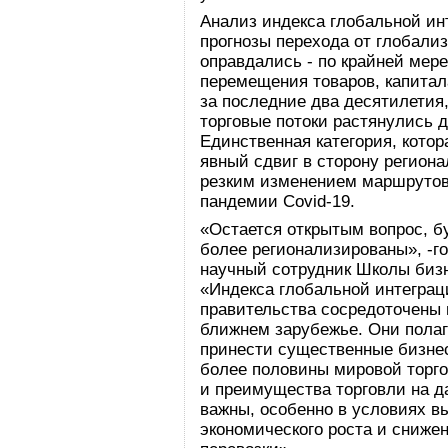
Анализ индекса глобальной инт
прогнозы перехода от глобали
оправдались - по крайней мере
перемещения товаров, капита
за последние два десятилетия,
торговые потоки растянулись 
Единственная категория, котор
явный сдвиг в сторону региона
резким изменением маршрутов 
пандемии Covid-19.
«Остается открытым вопрос, б
более регионализированы», -г
научный сотрудник Школы биз
«Индекса глобальной интегра
правительства сосредоточены 
ближнем зарубежье. Они полаг
принести существенные бизнес
более половины мировой торго
и преимущества торговли на д
важны, особенно в условиях 
экономического роста и сниже