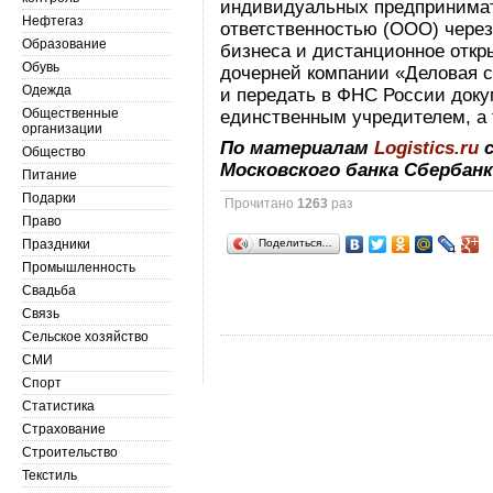
индивидуальных предпринимат
Нефтегаз
ответственностью (ООО) через
Образование
бизнеса и дистанционное откр
Обувь
дочерней компании «Деловая с
Одежда
и передать в ФНС России док
Общественные
единственным учредителем, а т
организации
По материалам
Logistics.ru
с
Общество
Московского банка Сбербанк
Питание
Подарки
Прочитано
1263
раз
Право
Праздники
Поделиться…
Промышленность
Свадьба
Связь
Сельское хозяйство
СМИ
Спорт
Статистика
Страхование
Строительство
Текстиль