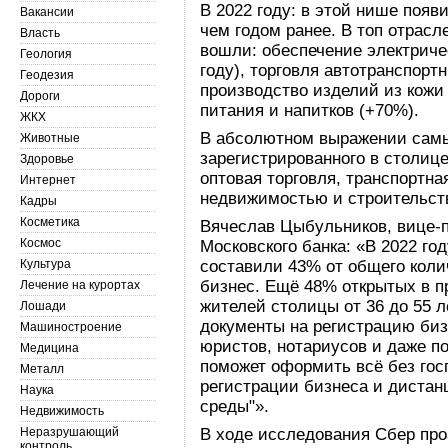
В 2022 году: в этой нише поя
Вакансии
чем годом ранее. В топ отрасл
Власть
вошли: обеспечение электричес
Геология
году), торговля автотранспорт
Геодезия
производство изделий из кожи
Дороги
питания и напитков (+70%).
ЖКХ
В абсолютном выражении сам
Животные
зарегистрированного в столице
Здоровье
оптовая торговля, транспортна
Интернет
недвижимостью и строительст
Кадры
Косметика
Вячеслав Цыбульников, вице-п
Космос
Московского банка: «В 2022 год
Культура
составили 43% от общего колич
бизнес. Ещё 48% открытых в 
Лечение на курортах
жителей столицы от 36 до 55 л
Лошади
документы на регистрацию биз
Машиностроение
юристов, нотариусов и даже п
Медицина
поможет оформить всё без гос
Металл
регистрации бизнеса и дистан
Наука
среды"».
Недвижимость
Неразрушающий
В ходе исследования Сбер пр
контроль