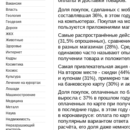
оплаты и доставки товаров.
Вакансии
Доля покупок, сделанных с мо
Власть
составлявшая 36%, в этом год
Геология
на компьютерах. Покупая на м
Геодезия
пользуются приложениями мага
Дороги
ЖКХ
Самые распространённые дейст
Животные
(31,5% опрошенных), сравнение
Здоровье
в разных магазинах (28%). Ср
одинаково часто называют опы
Интернет
получении товара и положител
Кадры
Косметика
Самая привлекательная акция -
Космос
На втором месте - скидки (44%
Культура
и купонам (31%), примерно та
Лечение на курортах
на банковскую карту (30%) и а
Лошади
Доля покупок, оплаченных по б
Машиностроение
выросла с 37% в прошлом году
Медицина
оплаченных по карте при получ
Металл
в последние годы, в этом году
Наука
в коронавирусе: оплата по кар
Недвижимость
популярным вариантом ответа 
Неразрушающий
расчёта, его доля даже немног
контроль