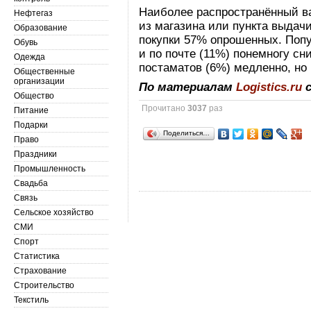
Наиболее распространённый ва
Нефтегаз
из магазина или пункта выдач
Образование
покупки 57% опрошенных. Попу
Обувь
и по почте (11%) понемногу сн
Одежда
постаматов (6%) медленно, но 
Общественные
организации
По материалам
Logistics.ru
с
Общество
Прочитано
3037
раз
Питание
Подарки
Поделиться…
Право
Праздники
Промышленность
Свадьба
Связь
Сельское хозяйство
СМИ
Спорт
Статистика
Страхование
Строительство
Текстиль