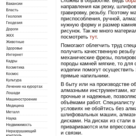
сложны в обработке. Ведь
обр
Вакансии
направления как резку, шлифов
Власть
гравировку, резьбу. Поэтому 
Геология
приспособления, ручной, алма
Геодезия
нужную форму и размер камня
Дороги
рисунок. Так же много матери
ЖКХ
посмотреть
тут
.
Животные
Помогают облегчить труд спец
Здоровье
получить качественную резьбу 
Интернет
механические фрезы, полиро
Кадры
породы камней мягкие, то для
Косметика
изделии помогут осуществить 
Космос
прямые напильники.
Культура
В быту или на производстве 
Лечение на курортах
алмазными инструментами, ко
Лошади
прочные и надежные, позволя
Машиностроение
объёмами работ. Специалисту 
Медицина
условиях не обойтись без алм
Металл
шлифовальных машин, алмазн
Наука
дисками. На дисках из стали 
Недвижимость
привариваются или впрессовы
Неразрушающий
и связки.
контроль