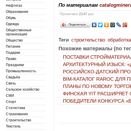
По материалам
catalogminer
Нефтегаз
Образование
Прочитано
2147
раз
Обувь
Одежда
Поделиться…
Общественные
организации
Теги
строительство
обработка
Общество
Питание
Похожие материалы (по тег
Подарки
ПОСТАВКИ СТРОЙМАТЕРИА
Право
АРХИТЕКТУРНЫЙ ИЗЫСК: 
Праздники
Промышленность
РОССИЙСКО-ДАТСКИЙ ПРО
Свадьба
ВIМ-КАТАЛОГ RAROC ДЛЯ
Связь
ПЛАНЫ ПО НОВОМУ ТОРГО
Сельское хозяйство
ФИНСКАЯ YIT РАСШИРЯЕТ 
СМИ
ПОБЕДИТЕЛИ КОНКУРСА «Б
Спорт
Статистика
Страхование
Строительство
Текстиль