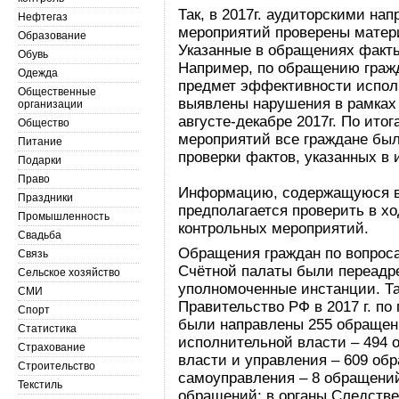
Так, в 2017г. аудиторскими на
Нефтегаз
мероприятий проверены матер
Образование
Указанные в обращениях факты
Обувь
Например, по обращению гражд
Одежда
предмет эффективности испол
Общественные
выявлены нарушения в рамках
организации
августе-декабре 2017г. По ито
Общество
мероприятий все граждане бы
Питание
проверки фактов, указанных в
Подарки
Право
Информацию, содержащуюся в 
Праздники
предполагается проверить в хо
Промышленность
контрольных мероприятий.
Свадьба
Обращения граждан по вопроса
Связь
Счётной палаты были переадр
Сельское хозяйство
уполномоченные инстанции. Т
СМИ
Правительство РФ в 2017 г. по
Спорт
были направлены 255 обращен
Статистика
исполнительной власти – 494 
Страхование
власти и управления – 609 обр
Строительство
самоуправления – 8 обращений
Текстиль
обращений; в органы Следстве