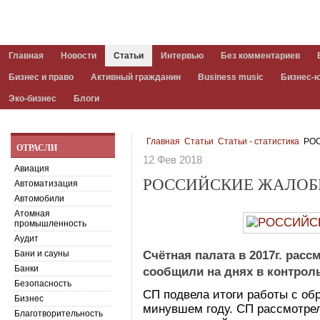
Главная
Новости
Статьи
Интервью
Без комментариев
Бизнес и право
Активный гражданин
Business music
Бизнес-
Эко-бизнес
Блоги
Главная
Статьи
Статьи - статистика
РОС
ОТРАСЛИ
12 Фев 2018
Авиация
РОССИЙСКИЕ ЖАЛОБЫ
Автоматизация
Автомобили
Атомная
промышленность
Аудит
Бани и сауны
Счётная палата в 2017г. рас
Банки
сообщили на днях в контрол
Безопасность
СП подвела итоги работы с об
Бизнес
минувшем году. СП рассмотрел
Благотворительность