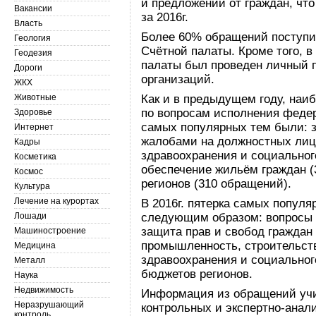
и предложений от граждан, чт
Вакансии
за 2016г.
Власть
Более 60% обращений поступил
Геология
Счётной палаты. Кроме того, 
Геодезия
палаты был проведен личный п
Дороги
организаций.
ЖКХ
Животные
Как и в предыдущем году, наи
по вопросам исполнения федер
Здоровье
самых популярных тем были: з
Интернет
жалобами на должностных лиц
Кадры
здравоохранения и социальног
Косметика
обеспечение жильём граждан (
Космос
регионов (310 обращений).
Культура
Лечение на курортах
В 2016г. пятерка самых попул
Лошади
следующим образом: вопросы 
защита прав и свобод граждан
Машиностроение
промышленность, строительств
Медицина
здравоохранения и социальног
Металл
бюджетов регионов.
Наука
Недвижимость
Информация из обращений уч
Неразрушающий
контрольных и экспертно-анал
контроль