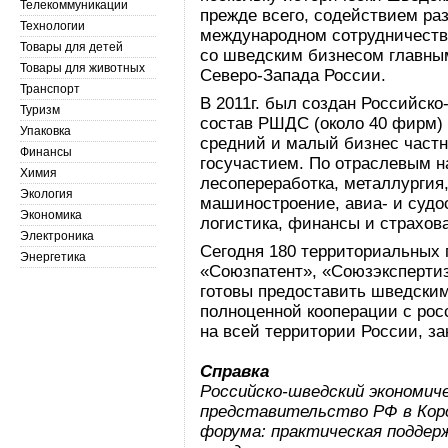
Телекоммуникации
прежде всего, содействием ра
Технологии
международном сотрудничестве
Товары для детей
со шведским бизнесом главны
Товары для животных
Северо-Запада России.
Транспорт
В 2011г. был создан Российск
Туризм
состав РШДС (около 40 фирм)
Упаковка
средний и малый бизнес частн
Финансы
госучастием. По отраслевым 
Химия
лесопереработка, металлургия,
Экология
машиностроение, авиа- и судос
Экономика
логистика, финансы и страхова
Электроника
Сегодня 180 территориальных 
Энергетика
«Союзпатент», «Союзэксперти
готовы предоставить шведски
полноценной кооперации с ро
на всей территории России, з
Справка
Российско-шведский экономич
представительство РФ в Кор
форума: практическая поддер