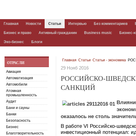
Главная
Новости
Статьи
Интервью
Без комментариев
Бизнес и право
Активный гражданин
Business music
Бизнес-
Эко-бизнес
Блоги
Главная
Статьи
Статьи - экономика
РОС
ОТРАСЛИ
29 Нояб 2016
Авиация
РОССИЙСКО-ШВЕДСК
Автоматизация
Автомобили
САНКЦИЙ
Атомная
промышленность
Аудит
Влияни
Бани и сауны
эконом
Банки
оказалось не столь значите
Безопасность
В работе VI Российско-шведск
Бизнес
инвестиционный потенциал: ид
Благотворительность