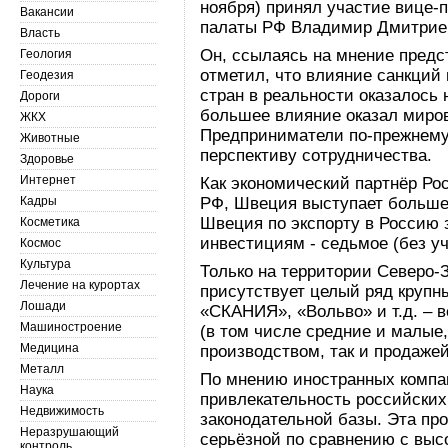
ноября) принял участие вице-
Вакансии
палаты РФ Владимир Дмитрие
Власть
Он, ссылаясь на мнение предс
Геология
отметил, что влияние санкций
Геодезия
стран в реальности оказалось 
Дороги
большее влияние оказал миров
ЖКХ
Предприниматели по-прежнему
Животные
перспективу сотрудничества.
Здоровье
Интернет
Как экономический партнёр Ро
Кадры
РФ, Швеция выступает больше к
Швеция по экспорту в Россию 
Косметика
инвестициям - седьмое (без у
Космос
Культура
Только на территории Северо-
Лечение на курортах
присутствует целый ряд крупн
Лошади
«СКАНИЯ», «Вольво» и т.д. – 
Машиностроение
(в том числе средние и малые
Медицина
производством, так и продажей
Металл
По мнению иностранных компа
Наука
привлекательность российских
Недвижимость
законодательной базы. Эта пр
Неразрушающий
серьёзной по сравнению с вы
контроль