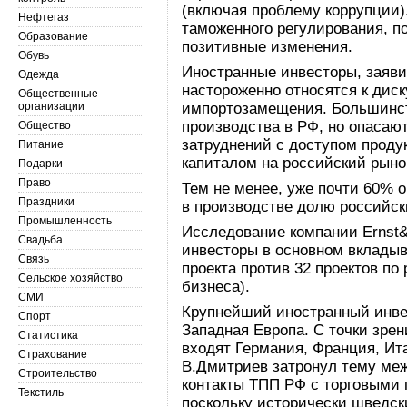
(включая проблему коррупции)
Нефтегаз
таможенного регулирования, п
Образование
позитивные изменения.
Обувь
Иностранные инвесторы, заяви
Одежда
настороженно относятся к дис
Общественные
организации
импортозамещения. Большинст
производства в РФ, но опасаю
Общество
затруднений с доступом проду
Питание
капиталом на российский рыно
Подарки
Право
Тем не менее, уже почти 60%
Праздники
в производстве долю российск
Промышленность
Исследование компании Ernst&Y
Свадьба
инвесторы в основном вкладыв
Связь
проекта против 32 проектов п
Сельское хозяйство
бизнеса).
СМИ
Крупнейший иностранный инве
Спорт
Западная Европа. С точки зрен
Статистика
входят Германия, Франция, Ит
Страхование
В.Дмитриев затронул тему ме
Строительство
контакты ТПП РФ с торговыми 
Текстиль
поскольку исторически шведск