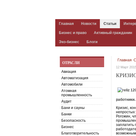
Главная
Новости
Статьи
Интер
Бизнес и право
Активный гражданин
Эко-бизнес
Блоги
Главная
С
ОТРАСЛИ
12 Март 201
Авиация
КРИЗИС
Автоматизация
Автомобили
Атомная
промышленность
работники.
Аудит
Бани и сауны
Кризис, ко
непростых 
Банки
Рогожин, ч
Безопасность
промышленн
заплатить 
Бизнес
работодател
Благотворительность
возможными