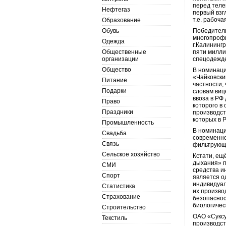
перед теле
Нефтегаз
первый взг
т.е. рабоча
Образование
Обувь
Победитель
многопрофи
Одежда
г.Калининг
Общественные
пяти милли
организации
спецодежде
Общество
В номинаци
«Чайковски
Питание
частности,
Подарки
словам виц
ввоза в РФ
Право
которого в
Праздники
производст
которых в 
Промышленность
В номинаци
Свадьба
современно
Связь
фильтрующи
Сельское хозяйство
Кстати, ещ
дыхания» п
СМИ
средства и
Спорт
является о
индивидуал
Статистика
их произво
Страхование
безопаснос
биологичес
Строительство
ОАО «Суксу
Текстиль
производст