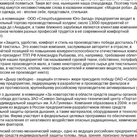
камерой появиться. Такая вот она, нынешняя наша спецодежда. Поэтому тол
ляд кажутся несовместимыми слова в названии номинации: «Модная роба». Да
я одежда, но - вполне себе, представьте, стильная.
 в номинации - ООО «Спецобъединение Юго-Запад» (предприятие входит в
льный торгово-производственный холдинг; около 13000 предприятий от
рада до г.Анадыря, а также ближнего зарубежья являются клиентами компании
онов человек разных профессий трудятся в её современной комфортной
).
и «Защита, удобство, комфорт и стиль на производстве» победа досталась Г
й текстиль». Это известная компания, заслужившая авторитет в отрасли, в
 чёткой позицией по повышению конкурентоспособности отечественных комп
е-президент ТПП РФ Александра Рыбакова, это, например, требование облег
 для наших предприятий так называемой суровой ткани, собственно, полуфаб
 стране производится мало, а также некоторого другого сырья для текстильног
ва, в частности, хлопка, некоторых красителей и химических веществ, аналог
России не производит никто).
и «Дышу свободно - защищён отлично» жюри присудило победу ОАО «Сорбе
му предприятию, лидирующему в разработке и производстве фильтров и
х противогазов, крупнейшему российскому производителю активированных у
ё о дыхании: в номинации «За новаторство в области средств защиты органов
обеда досталась ЗАО «Северо-Западный научно-технический центр «Порта
ндивидуальной защиты» им. А.А.Гуняева». Компания образована в 2004г. и се
дним из ведущих в России предприятием-разработчиком лёгких средств
ьной защиты органов дыхания, а также материалов, оборудования и техноло
дства. Фирма участвует в федеральных целевых программах по обеспечению
ти населения от негативного воздействия опасных радиационных, химически
ких факторов.
нский оптико-механический завод», одно из ведущих российских предприяти
ву средств индивидуальной защиты головы, лица, зрения, признано лучшим в