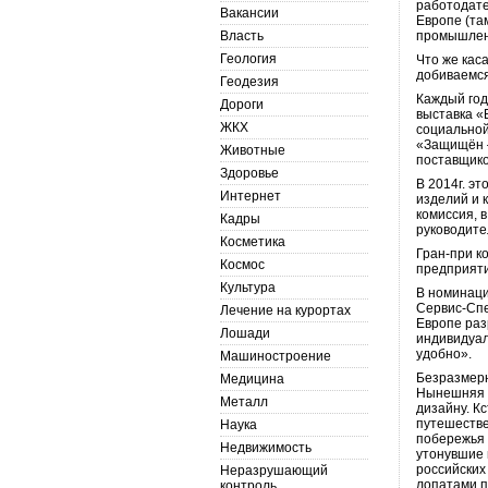
работодате
Вакансии
Европе (там
Власть
промышленн
Геология
Что же кас
добиваемся
Геодезия
Каждый год
Дороги
выставка «
ЖКХ
социальной
«Защищён –
Животные
поставщико
Здоровье
В 2014г. э
Интернет
изделий и 
комиссия, 
Кадры
руководите
Косметика
Гран-при к
Космос
предприяти
Культура
В номинаци
Сервис-Спе
Лечение на курортах
Европе раз
Лошади
индивидуал
удобно».
Машиностроение
Безразмерн
Медицина
Нынешняя с
Металл
дизайну. К
путешестве
Наука
побережья 
Недвижимость
утонувшие 
российских
Неразрушающий
лопатами п
контроль