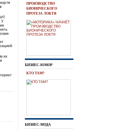
редств
ПРОИЗВОДСТВО
в
БИОНИЧЕСКОГО
ПРОТЕЗА ЛОКТЯ
ВИТ
 У
вие
нять
еские
ают
сацией:
му их
 и
БИЗНЕС-ЮМОР
КТО ТАМ?
 теряет
БИЗНЕС-МОДА