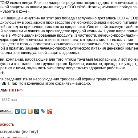
"СИЗ всем к лицу». В число лидеров среди поставщиков дерматологических с
ьной защиты на нашем рынке входит ООО «Дэб-Штоко»; компания победила 
«Забота о коже».
и «Защищён изнутри» на этот раз победа заслуженно досталась ООО «ЛЕО
идирующему в российском производстве лечебно-профилактического питания.
вой взгляд на привычное «молоко за вредность». Оно не нейтрализует дейст
 в организм человека на производстве вредной «химии». Нужно шире приме
ные в РФ специализированные продукты, в частности, лечебно-профилактич
одержащие биологически активные вещества, которые снижают всасывание
х веществ в кровь и помогают их выведению из организма. Кстати, здесь счит
ой и практику замены лечебно-профилактического питания денежной компен
е средство индивидуальной защиты здоровья.
они, компании, работающие для того, чтобы труд был безопасным. И вот поче
нужна и в сегодняшнее трудное время. Кризисы, известно, приходят и уходят,
роться с ними, поднимать экономику могут только здоровые работники.
ые.
ля сведения: из-за несоблюдения требований охраны труда страна ежегодно
 ВВП. Так что в конечном итоге охранять – выгодно.
алам
ТПП РФ
о
1537
раз
иться…
асность
атериалы (по тегу)