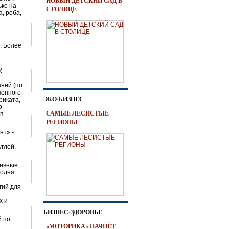
НОВЫЙ ДЕТСКИЙ САД В
ько на
СТОЛИЦЕ
, роба,
. Более
К
аний (по
чённого
ЭКО-БИЗНЕС
риката,
о
САМЫЕ ЛЕСИСТЫЕ
ов
РЕГИОНЫ
нт» -
глей.
тивные
годня
гий для
х и
БИЗНЕС-ЗДОРОВЬЕ
й по
«МОТОРИКА» НАЧНЁТ