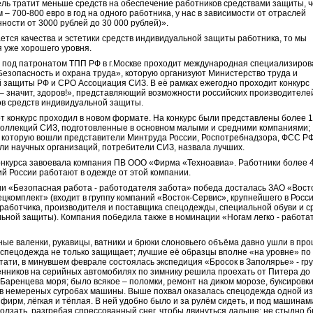
ль тратит меньше средств на обеспечение работников средствами защиты, ч
 – 700-800 евро в год на одного работника, у нас в зависимости от отраслей
ости от 3000 рублей до 30 000 рублей)».
ается качества и эстетики средств индивидуальной защиты работника, то мы
 уже хорошего уровня.
 под патронатом ТПП РФ в г.Москве проходит международная специализиро
Безопасность и охрана труда», которую организуют Министерство труда и
 защиты РФ и СРО Ассоциация СИЗ. В её рамках ежегодно проходит конкурс
 значит, здоров!», представляющий возможности российских производителе
в средств индивидуальной защиты.
тот конкурс проходил в новом формате. На конкурс были представлены более 
коллекций СИЗ, подготовленные в основном малыми и средними компаниями;
в которую вошли представители Минтруда России, Роспотребнадзора, ФСС РФ
ли научных организаций, потребители СИЗ, назвала лучших.
онкурса завоевала компания ПВ ООО «Фирма «Техноавиа». Работники более 
й России работают в одежде от этой компании.
и «Безопасная работа - работодателя забота» победа досталась ЗАО «Вост
цкомплект» (входит в группу компаний «Восток-Сервис», крупнейшего в Росси
работчика, производителя и поставщика спецодежды, специальной обуви и с
ьной защиты). Компания победила также в номинации «Ногам легко - работа
ые валенки, рукавицы, ватники и брюки слоновьего объёма давно ушли в пр
пецодежда не только защищает; лучшие её образцы вполне «на уровне» по
стати, в минувшем феврале состоялась экспедиция «Бросок в Заполярье» - гр
нников на серийных автомобилях по зимнику решила проехать от Питера до
Баренцева моря; было всякое – поломки, ремонт на диком морозе, буксировки
в немереных сугробах машины. Выше похвал оказалась спецодежда одной и
 фирм, лёгкая и тёплая. В ней удобно было и за рулём сидеть, и под машинам
олзать, разгребая спрессованный снег, чтобы двинуться дальше; не стыдно 