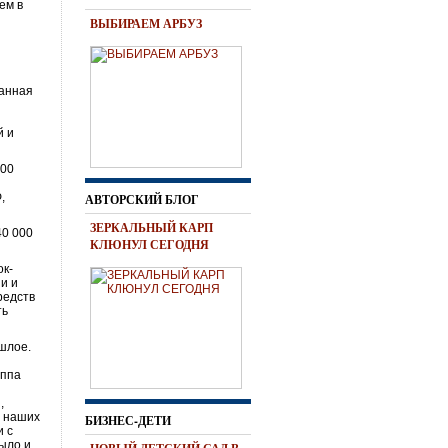
ем в
ВЫБИРАЕМ АРБУЗ
ванная
й и
100
,
АВТОРСКИЙ БЛОГ
ЗЕРКАЛЬНЫЙ КАРП
40 000
КЛЮНУЛ СЕГОДНЯ
ок-
и и
редств
ть
ошлое.
уппа
,
з наших
БИЗНЕС-ДЕТИ
и с
было и