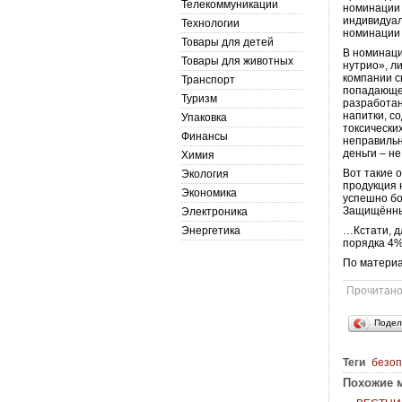
Телекоммуникации
номинации 
индивидуал
Технологии
номинации 
Товары для детей
В номинаци
Товары для животных
нутрио», л
компании с
Транспорт
попадающей
Туризм
разработан
напитки, с
Упаковка
токсически
Финансы
неправильн
деньги – н
Химия
Вот такие 
Экология
продукция 
Экономика
успешно бо
Защищённ
Электроника
Энергетика
…Кстати, д
порядка 4%
По матери
Прочитан
Подел
Теги
безоп
Похожие м