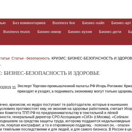
вью
Без комментариев
Business live
Бизнес-хайп
Бизнес-арт
Business music
Бизнес-юмор
Бизнес-кухня
Бизнес-дети
Б
татьи
Статьи - безопасность
КРИЗИС: БИЗНЕС-БЕЗОПАСНОСТЬ И ЗДОРО
5
: БИЗНЕС-БЕЗОПАСНОСТЬ И ЗДОРОВЬЕ
Эксперт Торгово-промышленной палаты РФ Игорь Рогожин: Кри
приходят и уходят, а поднимать экономику могут только здоров
нечно, кризисом, но мудро поступают те работодатели, которые в нынешних
условиях противостоят ему, не экономя на здоровье работников, считает Иго
лен Комитета ТПП РФ по предпринимательству в текстильной и лёгкой
ости, генеральный директор СРО Ассоциация «СИЗ» (г.Москва). «Соблазн
подешевле за средства защиты труда, которому поддаются недальновидные
и, покупая контрафакт, а то и откровенную подделку, - пояснил он, - опасен
 тяжёлыми последствиями и для людей, и для самого бизнеса. В России в ц