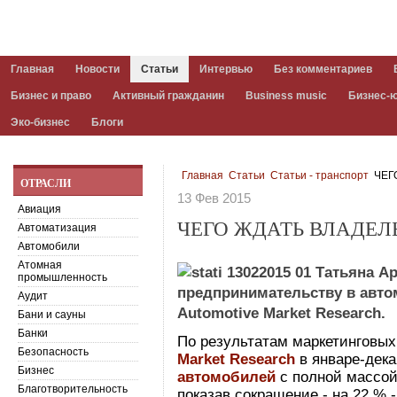
Главная
Новости
Статьи
Интервью
Без комментариев
Бизнес и право
Активный гражданин
Business music
Бизнес-
Эко-бизнес
Блоги
Главная
Статьи
Статьи - транспорт
ЧЕГ
ОТРАСЛИ
13 Фев 2015
Авиация
ЧЕГО ЖДАТЬ ВЛАДЕЛ
Автоматизация
Автомобили
Атомная
Татьяна А
промышленность
предпринимательству в авто
Аудит
Automotive Market Research.
Бани и сауны
Банки
По результатам маркетинговы
Безопасность
Market Research
в январе-дека
Бизнес
автомобилей
с полной массой 
Благотворительность
показав сокращение - на 22 % 