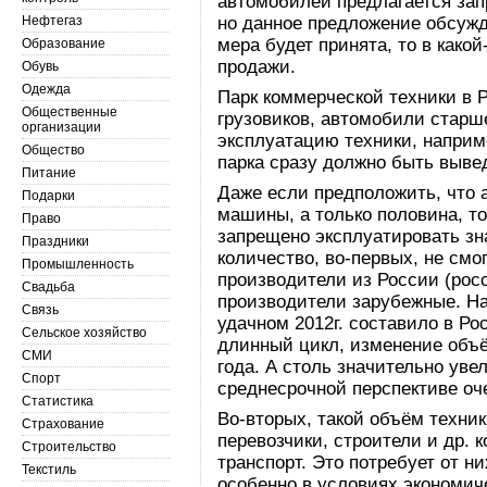
автомобилей предлагается зап
Нефтегаз
но данное предложение обсужда
мера будет принята, то в како
Образование
продажи.
Обувь
Одежда
Парк коммерческой техники в Р
Общественные
грузовиков, автомобили старш
организации
эксплуатацию техники, наприме
Общество
парка сразу должно быть вывед
Питание
Даже если предположить, что 
Подарки
машины, а только половина, т
Право
запрещено эксплуатировать зн
Праздники
количество, во-первых, не смог
Промышленность
производители из России (рос
Свадьба
производители зарубежные. На
Связь
удачном 2012г. составило в Ро
Сельское хозяйство
длинный цикл, изменение объё
СМИ
года. А столь значительно уве
Спорт
среднесрочной перспективе оче
Статистика
Во-вторых, такой объём техник
Страхование
перевозчики, строители и др.
Строительство
транспорт. Это потребует от 
Текстиль
особенно в условиях экономиче