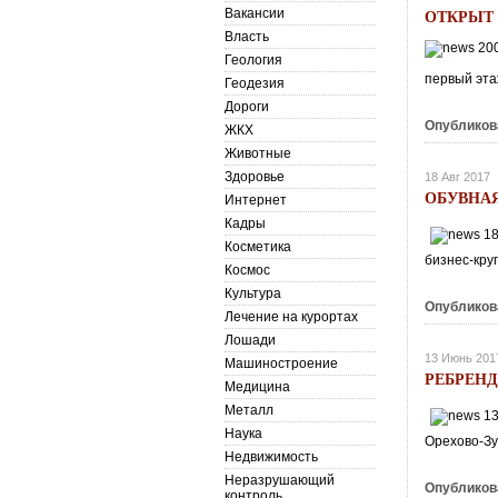
ОТКРЫТ 
Вакансии
Власть
Геология
первый эта
Геодезия
Дороги
Опубликов
ЖКХ
Животные
Здоровье
18 Авг 2017
ОБУВНАЯ
Интернет
Кадры
Косметика
бизнес-круг
Космос
Культура
Опубликов
Лечение на курортах
Лошади
13 Июнь 201
Машиностроение
РЕБРЕН
Медицина
Металл
Наука
Орехово-Зу
Недвижимость
Неразрушающий
Опубликов
контроль