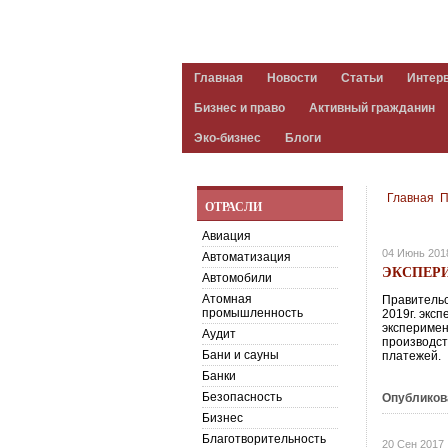
Главная
Новости
Статьи
Интер
Бизнес и право
Активный гражданин
Эко-бизнес
Блоги
Главная
П
ОТРАСЛИ
Авиация
04 Июнь 201
Автоматизация
ЭКСПЕР
Автомобили
Атомная
Правительс
промышленность
2019г. экс
эксперимен
Аудит
производст
Бани и сауны
платежей.
Банки
Безопасность
Опубликов
Бизнес
Благотворительность
20 Сен 2017