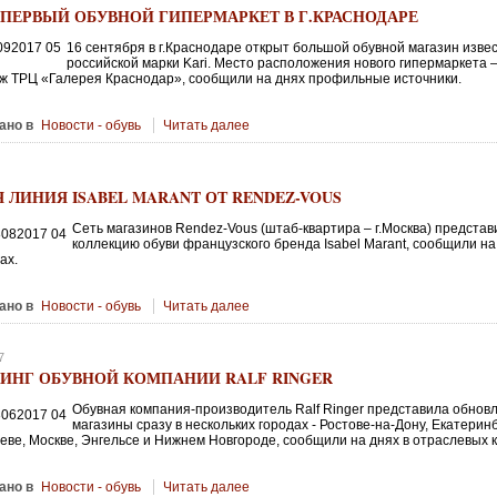
ПЕРВЫЙ ОБУВНОЙ ГИПЕРМАРКЕТ В Г.КРАСНОДАРЕ
16 сентября в г.Краснодаре открыт большой обувной магазин изве
российской марки Kari. Место расположения нового гипермаркета 
ж ТРЦ «Галерея Краснодар», сообщили на днях профильные источники.
ано в
Новости - обувь
Читать далее
 ЛИНИЯ ISABEL MARANT ОТ RENDEZ-VOUS
Сеть магазинов Rendez-Vous (штаб-квартира – г.Москва) представ
коллекцию обуви французского бренда Isabel Marant, сообщили на
ах.
ано в
Новости - обувь
Читать далее
7
ДИНГ ОБУВНОЙ КОМПАНИИ RALF RINGER
Обувная компания-производитель Ralf Ringer представила обно
магазины сразу в нескольких городах - Ростове-на-Дону, Екатеринб
еве, Москве, Энгельсе и Нижнем Новгороде, сообщили на днях в отраслевых к
ано в
Новости - обувь
Читать далее