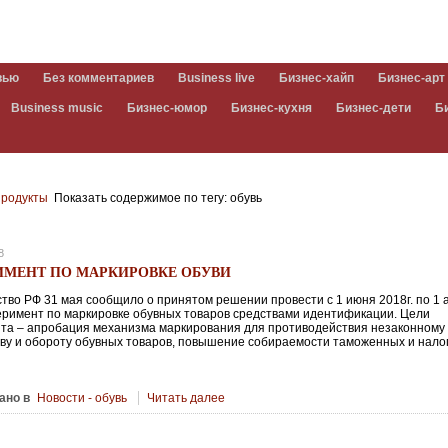
вью
Без комментариев
Business live
Бизнес-хайп
Бизнес-арт
Business music
Бизнес-юмор
Бизнес-кухня
Бизнес-дети
Б
родукты
Показать содержимое по тегу: обувь
8
ИМЕНТ ПО МАРКИРОВКЕ ОБУВИ
тво РФ 31 мая сообщило о принятом решении провести с 1 июня 2018г. по 1 
перимент по маркировке обувных товаров средствами идентификации. Цели
та – апробация механизма маркирования для противодействия незаконному 
ву и обороту обувных товаров, повышение собираемости таможенных и нало
ано в
Новости - обувь
Читать далее