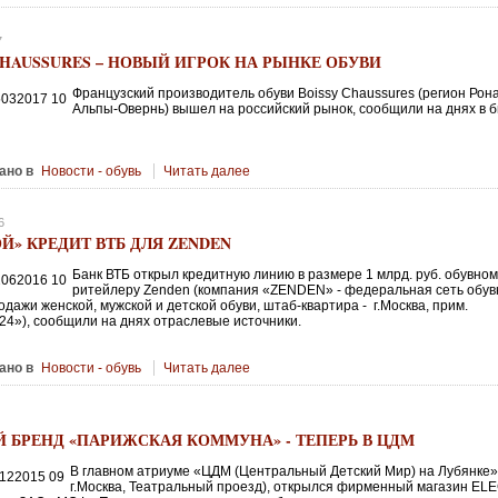
7
CHAUSSURES – НОВЫЙ ИГРОК НА РЫНКЕ ОБУВИ
Французский производитель обуви Boissy Chaussures (регион Рон
Альпы-Овернь) вышел на российский рынок, сообщили на днях в б
ано в
Новости - обувь
Читать далее
6
Й» КРЕДИТ ВТБ ДЛЯ ZENDEN
Банк ВТБ открыл кредитную линию в размере 1 млрд. руб. обувно
ритейлеру Zenden (компания «ZENDEN» - федеральная сеть обу
одажи женской, мужской и детской обуви, штаб-квартира - г.Москва, прим.
4»), сообщили на днях отраслевые источники.
ано в
Новости - обувь
Читать далее
 БРЕНД «ПАРИЖСКАЯ КОММУНА» - ТЕПЕРЬ В ЦДМ
В главном атриуме «ЦДМ (Центральный Детский Мир) на Лубянке
г.Москва, Театральный проезд), открылся фирменный магазин EL