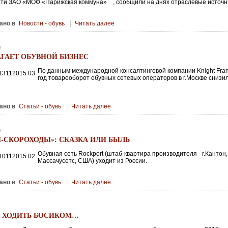
ети ЗАО «МОФ «Парижская коммуна» , сообщили на днях отраслевые источн
ано в
Новости - обувь
Читать далее
5
ГАЕТ ОБУВНОЙ БИЗНЕС
По данным международной консалтинговой компании Knight Fran
год товарооборот обувных сетевых операторов в г.Москве снизи
ано в
Статьи - обувь
Читать далее
5
-СКОРОХОДЫ»: СКАЗКА ИЛИ БЫЛЬ
Обувная сеть Rockport (штаб-квартира производителя - г.Кантон
Массачусетс, США) уходит из России.
ано в
Статьи - обувь
Читать далее
О ХОДИТЬ БОСИКОМ…