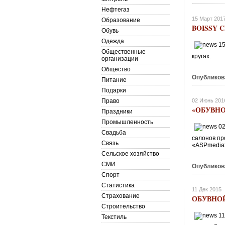
Нефтегаз
15 Март 201
Образование
BOISSY 
Обувь
Одежда
Общественные
кругах.
организации
Общество
Опубликов
Питание
Подарки
Право
02 Июнь 201
«ОБУВНО
Праздники
Промышленность
Свадьба
салонов пр
Связь
«ASPmedia2
Сельское хозяйство
СМИ
Опубликов
Спорт
Статистика
11 Дек 2015
Страхование
ОБУВНОЙ
Строительство
Текстиль