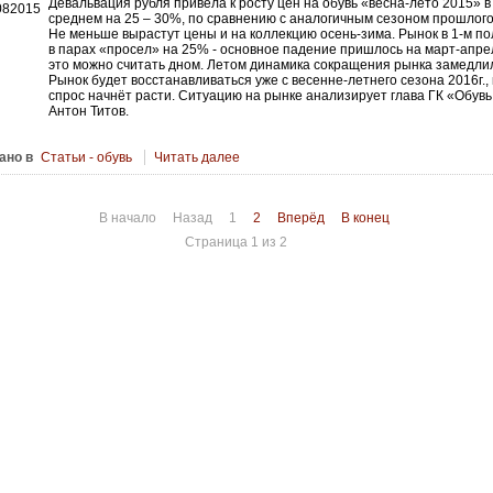
Девальвация рубля привела к росту цен на обувь «весна-лето 2015» в
среднем на 25 – 30%, по сравнению с аналогичным сезоном прошлого
Не меньше вырастут цены и на коллекцию осень-зима. Рынок в 1-м по
в парах «просел» на 25% - основное падение пришлось на март-апрел
это можно считать дном. Летом динамика сокращения рынка замедли
Рынок будет восстанавливаться уже с весенне-летнего сезона 2016г., 
спрос начнёт расти. Ситуацию на рынке анализирует глава ГК «Обувь
Антон Титов.
ано в
Статьи - обувь
Читать далее
В начало
Назад
1
2
Вперёд
В конец
Страница 1 из 2