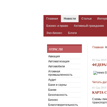
Главная
Новости
Статьи
Интер
Бизнес и право
Активный гражданин
Эко-бизнес
Блоги
Главная
Н
ОТРАСЛИ
Авиация
02 Сен 2015
Автоматизация
ФЕДЕРА
Автомобили
Атомная
промышленность
Аудит
Читать да
Бани и сауны
01 Сен 2015
Банки
КАРТА 
Безопасность
Схемы лини
Бизнес
транспорт
Благотворительность