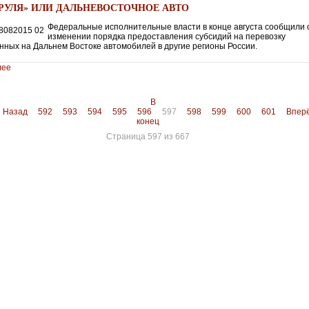
 РУЛЯ» ИЛИ ДАЛЬНЕВОСТОЧНОЕ АВТО
Федеральные исполнительные власти в конце августа сообщили 
изменении порядка предоставления субсидий на перевозку
нных на Дальнем Востоке автомобилей в другие регионы России.
лее
В
Назад
592
593
594
595
596
597
598
599
600
601
Впер
конец
Страница 597 из 667