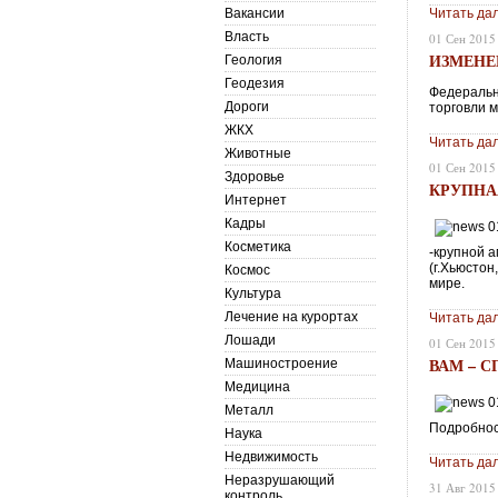
Вакансии
Читать да
Власть
01 Сен 2015
ИЗМЕНЕ
Геология
Геодезия
Федеральн
Дороги
торговли 
ЖКХ
Читать да
Животные
01 Сен 2015
Здоровье
КРУПНА
Интернет
Кадры
Косметика
-крупной 
(г.Хьюстон
Космос
мире.
Культура
Лечение на курортах
Читать да
Лошади
01 Сен 2015
ВАМ – С
Машиностроение
Медицина
Металл
Подробнос
Наука
Недвижимость
Читать да
Неразрушающий
31 Авг 2015
контроль