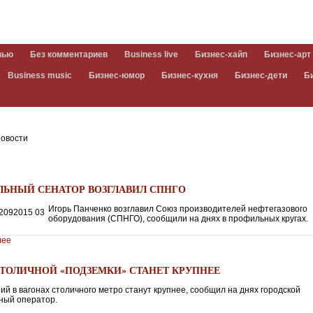
вью
Без комментариев
Business live
Бизнес-хайп
Бизнес-арт
Business music
Бизнес-юмор
Бизнес-кухня
Бизнес-дети
Б
овости
ЛЬНЫЙ СЕНАТОР ВОЗГЛАВИЛ СПНГО
Игорь Панченко возглавил Союз производителей нефтегазового
оборудования (СПНГО), сообщили на днях в профильных кругах.
лее
СТОЛИЧНОЙ «ПОДЗЕМКИ» СТАНЕТ КРУПНЕЕ
й в вагонах столичного метро станут крупнее, сообщил на днях городской
ный оператор.