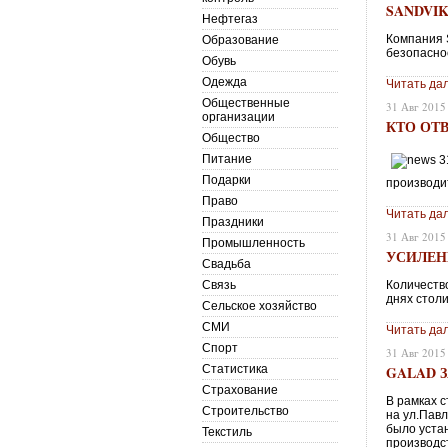
SANDVIK
Нефтегаз
Компания S
Образование
безопасно
Обувь
Одежда
Читать да
Общественные
31 Авг 2015
организации
КТО ОТВ
Общество
Питание
Подарки
производи
Право
Читать да
Праздники
31 Авг 2015
Промышленность
УСИЛЕН
Свадьба
Связь
Количеств
днях стол
Сельское хозяйство
СМИ
Читать да
Спорт
31 Авг 2015
Статистика
GALAD 
Страхование
В рамках 
Строительство
на ул.Павл
было уста
Текстиль
производс