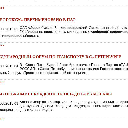
лее
ОРОГОБУЖ» ПЕРЕИМЕНОВАНО В ПАО
ОАО «Дорогобуж» (п.Верхнеднепровский, Смоленская область, вх
ГК «Акрон» по производству минеральных удобрений) переимено
 акционерное общество.
лее
ЕЖДУНАРОДНЫЙ ФОРУМ ПО ТРАНСПОРТУ В С.-ПЕТЕРБУРГЕ
В г. Санкт-Петербурге 1-2 октября в рамках Проекта Партии «Е
РОССИЯ» «Санкт-Петербург – морская столица России» состоится
дный форум «Транспортно-транзитный потенциал».
лее
 AG ОСВАИВАЕТ СКЛАДСКИЕ ПЛОЩАДИ БЛИЗ МОСКВЫ
Adidas Group (штаб-квартира г.Херцогенаурах, Германия) заверш
сделку по складским площадям в индустриальном парке класса А
сообщили на днях в бизнес-кругах.
лее