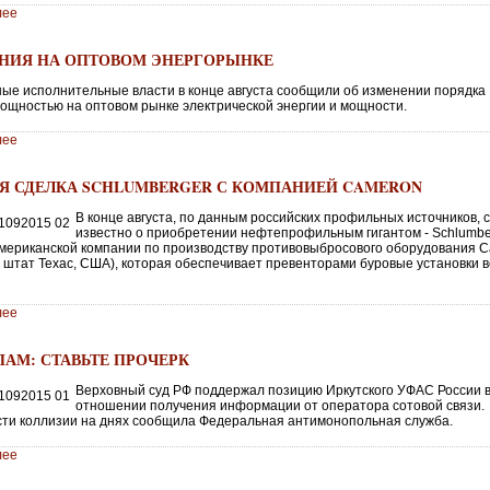
лее
НИЯ НА ОПТОВОМ ЭНЕРГОРЫНКЕ
ые исполнительные власти в конце августа сообщили об изменении порядка
мощностью на оптовом рынке электрической энергии и мощности.
лее
Я СДЕЛКА SCHLUMBERGER С КОМПАНИЕЙ CAMERON
В конце августа, по данным российских профильных источников, 
известно о приобретении нефтепрофильным гигантом - Schlumbe
американской компании по производству противовыбросового оборудования 
, штат Техас, США), которая обеспечивает превенторами буровые установки в
лее
ПАМ: СТАВЬТЕ ПРОЧЕРК
Верховный суд РФ поддержал позицию Иркутского УФАС России 
отношении получения информации от оператора сотовой связи.
ти коллизии на днях сообщила Федеральная антимонопольная служба.
лее