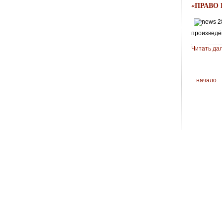
«ПРАВО
произведё
Читать да
начало