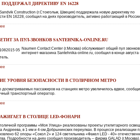
 ПОДДЕРЖАЛ ДИРЕКТИВУ EN 16228
andvik Construction (г.Стокгольм, Швеция) поддержала новую директиву по
сти EN 16228, сообщил на днях производитель, активно работающий в России
лее
ЕТИТ ЗА ПУЛ-ЗВОНКОВ SANTEHNIKA-ONLINE.RU
Naumen Contact Center (г.Москва) обслуживает общий пул звонков
интернет-магазина Santehnika-online.ru, сообщил в конце августа
тель.
лее
ИЕ УРОВНЯ БЕЗОПАСНОСТИ В СТОЛИЧНОМ МЕТРО
о досматриваемых пассажиров на станциях метро увеличилось вдвое, сообщи
ичный транспортный оператор.
лее
ЗАЖИГАЕТ В СТОЛИЦЕ LED-ФОНАРИ
столичной программы «Моя Улица» реализованы проекты утилитарного осве
а Андреева, в 1-им и 4-ом Добрынинских переулках. В процессе реализации 
новлено 62 опоры «Сокол 2» и 124 светильника «Факел LED - 40» отечествен
тва. Подробности на днях сообщил производитель – фирма GALAD (г.Москва)