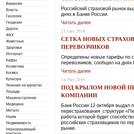
Вакансии
Российский страховой рынок вы
Власть
днях в Банке России.
Геология
Читать далее
Геодезия
Дороги
21 Окт 2016
ЖКХ
СЕТКА НОВЫХ СТРАХО
Животные
ПЕРЕВОЗЧИКОВ
Здоровье
Интернет
Определены новые тарифы по с
Кадры
перевозчиков, сообщил на днях 
Косметика
Читать далее
Космос
14 Окт 2016
Культура
ПОД КРЫЛОМ НОВОЙ П
Лечение на курортах
Лошади
КОМПАНИИ
Машиностроение
Медицина
Банк России 12 октября выдал 
Металл
перестрахования структуре «П
работа которой будет способст
Наука
российских страховщиков по пе
Недвижимость
рынке.
Неразрушающий
контроль