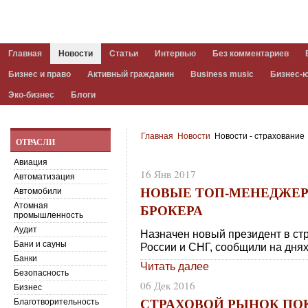
Главная
Новости
Статьи
Интервью
Без комментариев
Бизнес и право
Активный гражданин
Business music
Бизнес-
Эко-бизнес
Блоги
Главная
Новости
Новости - страхование
ОТРАСЛИ
Авиация
16 Янв 2017
Автоматизация
НОВЫЕ ТОП-МЕНЕДЖЕРЫ
Автомобили
БРОКЕРА
Атомная
промышленность
Аудит
Назначен новый президент в ст
Бани и сауны
России и СНГ, сообщили на днях
Банки
Читать далее
Безопасность
06 Дек 2016
Бизнес
СТРАХОВОЙ РЫНОК ПО
Благотворительность