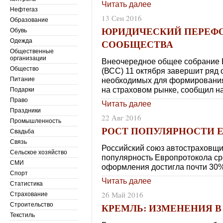
Читать далее
Нефтегаз
13 Сен 2016
Образование
ЮРИДИЧЕСКИЙ ПЕРЕФО
Обувь
СООБЩЕСТВА
Одежда
Общественные
организации
Внеочередное общее собрание 
Общество
(ВСС) 11 октября завершит ряд
Питание
необходимых для формирования
на страховом рынке, сообщил н
Подарки
Право
Читать далее
Праздники
22 Авг 2016
Промышленность
РОСТ ПОПУЛЯРНОСТИ 
Свадьба
Связь
Российский союз автостраховщик
Сельское хозяйство
популярность Европротокола ср
СМИ
оформления достигла почти 30
Спорт
Читать далее
Статистика
26 Май 2016
Страхование
КРЕМЛЬ: ИЗМЕНЕНИЯ В
Строительство
Текстиль