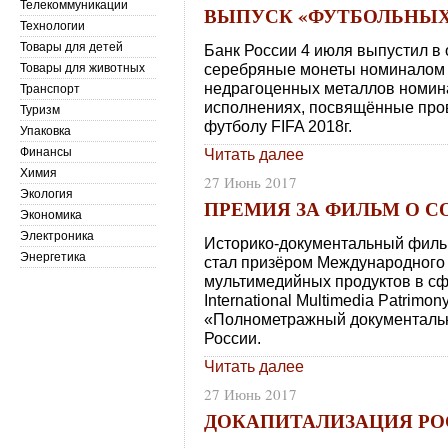
Телекоммуникации
ВЫПУСК «ФУТБОЛЬНЫ
Технологии
Товары для детей
Банк России 4 июля выпустил 
серебряные монеты номиналом 3
Товары для животных
недрагоценных металлов номина
Транспорт
исполнениях, посвящённые про
Туризм
футболу FIFA 2018г.
Упаковка
Финансы
Читать далее
Химия
27 Июнь 2017
Экология
ПРЕМИЯ ЗА ФИЛЬМ О 
Экономика
Электроника
Историко-документальный филь
Энергетика
стал призёром Международного
мультимедийных продуктов в сфер
International Multimedia Patrimo
«Полнометражный документальн
России.
Читать далее
27 Июнь 2017
ДОКАПИТАЛИЗАЦИЯ Р