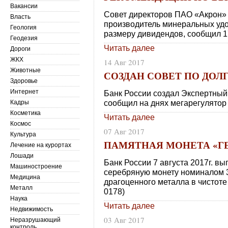
Вакансии
Совет директоров ПАО «Акрон» 
Власть
производитель минеральных уд
Геология
размеру дивидендов, сообщил 1
Геодезия
Читать далее
Дороги
ЖКХ
14 Авг 2017
Животные
СОЗДАН СОВЕТ ПО ДО
Здоровье
Интернет
Банк России создал Экспертный
сообщил на днях мегарегулятор
Кадры
Косметика
Читать далее
Космос
07 Авг 2017
Культура
ПАМЯТНАЯ МОНЕТА «Г
Лечение на курортах
Лошади
Банк России 7 августа 2017г. 
Машиностроение
серебряную монету номиналом 3
Медицина
драгоценного металла в чистоте 
Металл
0178)
Наука
Читать далее
Недвижимость
03 Авг 2017
Неразрушающий
контроль