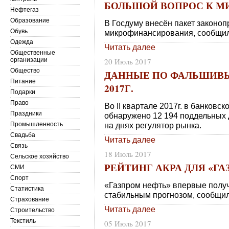
БОЛЬШОЙ ВОПРОС К 
Нефтегаз
Образование
В Госдуму внесён пакет законо
Обувь
микрофинансирования, сообщили
Одежда
Читать далее
Общественные
организации
20 Июль 2017
Общество
ДАННЫЕ ПО ФАЛЬШИВЫ
Питание
2017Г.
Подарки
Право
Во II квартале 2017г. в банков
Праздники
обнаружено 12 194 поддельных 
Промышленность
на днях регулятор рынка.
Свадьба
Читать далее
Связь
18 Июль 2017
Сельское хозяйство
РЕЙТИНГ АКРА ДЛЯ «ГА
СМИ
Спорт
«Газпром нефть» впервые получ
Статистика
стабильным прогнозом, сообщил
Страхование
Читать далее
Строительство
Текстиль
05 Июль 2017