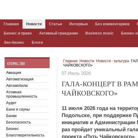
Главная
Новости
Статьи
Интервью
Без комментариев
Бизнес и право
Активный гражданин
Business music
Бизнес-
Эко-бизнес
Блоги
Главная
Новости
Новости - культура
ГАЛ
ОТРАСЛИ
ЧАЙКОВСКОГО»
Авиация
07 Июль 2026
Автоматизация
ГАЛА-КОНЦЕРТ В РА
Автомобили
ЧАЙКОВСКОГО»
Атомная
промышленность
Аудит
11 июля 2026 года на терри
Бани и сауны
Подольске, при поддержке П
Банки
инициатив и Администрации 
Безопасность
Бизнес
раз пройдет уникальный гал
Благотворительность
проекта «Путь Чайковского»