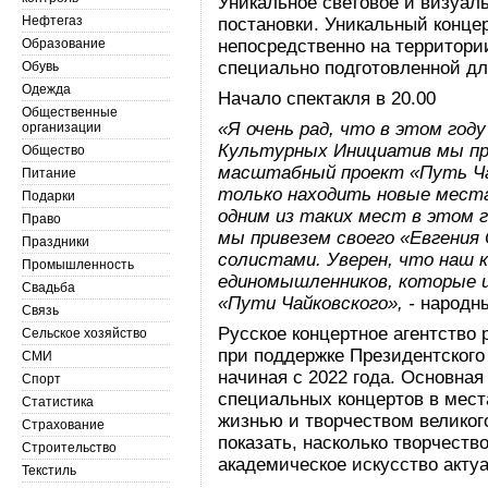
Уникальное световое и визуал
Нефтегаз
постановки. Уникальный конце
Образование
непосредственно на территор
специально подготовленной дл
Обувь
Одежда
Начало спектакля в 20.00
Общественные
«Я очень рад, что в этом год
организации
Культурных Инициатив мы пр
Общество
масштабный проект «Путь Ча
Питание
только находить новые места
Подарки
одним из таких мест в этом 
Право
мы привезем своего «Евгения
Праздники
солистами. Уверен, что наш к
Промышленность
единомышленников, которые и
Свадьба
«Пути Чайковского», -
народн
Связь
Русское концертное агентство 
Сельское хозяйство
при поддержке Президентског
СМИ
начиная с 2022 года. Основная
Спорт
специальных концертов в мест
Статистика
жизнью и творчеством великог
Страхование
показать, насколько творчеств
Строительство
академическое искусство акту
Текстиль