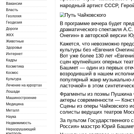
Вакансии
народный артист СССР, Геро
Власть
Геология
Геодезия
В программе вечера будет пре
Дороги
драматического спектакля А.С.
Онегин» в авторской версии 
ЖКХ
Животные
Кажется, что невозможно пред
Здоровье
культуры без «Евгения Онегина
Интернет
Вот уже более 130 лет «Евгени
Кадры
сцен крупнейших оперных теат
Косметика
Башмет — один из первых оте
Космос
возродивший в нашем исполни
Культура
популярный жанр музыкально-
ласточкой» в этом синтетичес
Лечение на курортах
Лошади
Фрагменты из поэмы Пушкина
Машиностроение
актеры современности — Конст
Медицина
Сцены из оперы Чайковского 
Металл
солисты ведущих театров Моск
Наука
За пультом Государственного 
Недвижимость
Россия» маэстро Юрий Башмет
Неразрушающий
контроль