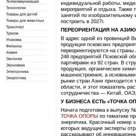
Телекоммуникации
индивидуальной работы, меди
Технологии
мероприятий и отдыха. Также 
Товары для детей
занятий по изобразительному 
Товары для животных
построить в 2027г.
Транспорт
ПЕРЕОРИЕНТАЦИЯ НА АЗИ
Туризм
В адрес одной из провинций В
Упаковка
продукция псковских предприят
Финансы
переориентируются на страны 
Химия
248 предприятий Псковской об
Экология
партнёрами из 92 стран. В стр
Экономика
продукция, органические хими
Электроника
машиностроения, а основными
Энергетика
рынки стран Азии приходится 
области, и этот показатель ра
сотрудничества — Китай, ОАЭ,
У БИЗНЕСА ЕСТЬ «ТОЧКА О
Начата подготовка к выпуску 
ТОЧКА ОПОРЫ
по тематике пр
энергетика. Красочный номер 
которых ведущие эксперты от
рассказывают об инновационны