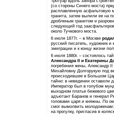
Тротуар вдоль забора строите
(со стороны Синего моста) пр
расплавленную асфальтовую м
гранита, затем вылили ее на 
дробленым гранитом и разров
следующий год заасфальтирова
около Тучкового моста.
6 июля 1877г. – в Москве
роди
русский писатель, художник и 
эмиграции и к концу жизни пол
6 июля 1880г. – состоялось та
Александра II и Екатерины Д
погребения жены, Александр I
Михайловну Долгорукую под ве
происходившее в Большом Цар
тайно: в неведении оставили 
Император был в голубом мунди
выходном платье бежевого цве
адъютант Баранов и генерал Р
головами царя и княжны. По о
смог вымолвить молодоженам:
на прогулку, пригласив в коля