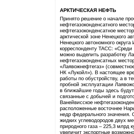
АРКТИЧЕСКАЯ НЕФТЬ
Принято решение о начале про
нефтегазоконденсатного место
нефтегазоконденсатное место
арктической зоне Ненецкого ав
Ненецкого автономного округа
корреспонденту ТАСС: «Среди
можно выделить разработку Ла
нефтегазоконденсатных мест
«Лаявожнефтегаз» (совместно
НК «Лукойл»). В настоящее вре
работы по обустройству, а в т
пробной эксплуатации Лаявожс
в ближайшие годы здесь будут
связанные с добычей и подгот
Ванейвисское нефтегазоконде
расположенные восточнее Нарь
недр федерального значения.
жидких углеводородов двух ме
природного газа – 225,3 млрд 
увеличит экспортные возможно