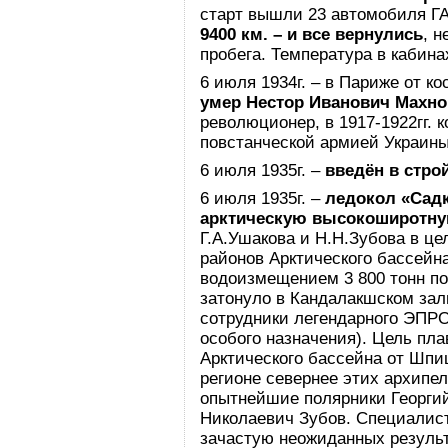
старт вышли 23 автомобиля ГА
9400 км. – и все вернулись
, 
пробега. Температура в кабина
6 июля 1934г. – в Париже от ко
умер Нестор Иванович Махно
революционер, в 1917-1922гг.
повстанческой армией Украины
6 июля 1935г. –
введён в стро
6 июля 1935г. –
ледокол «Сад
арктическую высокоширотн
Г.А.Ушакова и Н.Н.Зубова в ц
районов Арктического бассейна
водоизмещением 3 800 тонн пост
затонуло в Кандалакшском зали
сотрудники легендарного ЭПР
особого назначения). Цель пл
Арктического бассейна от Шпи
регионе севернее этих архипе
опытнейшие полярники Георги
Николаевич Зубов. Специалис
зачастую неожиданных результ