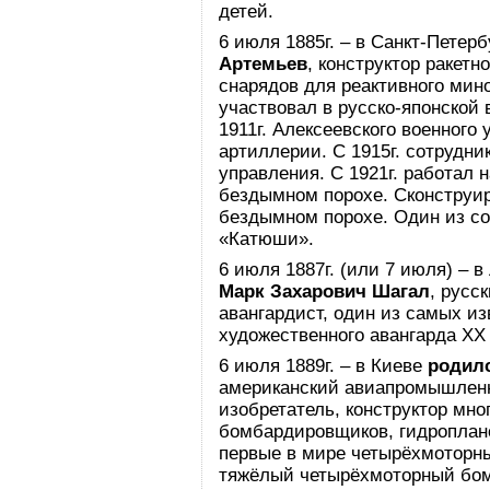
детей.
6 июля 1885г. – в Санкт-Петер
Артемьев
, конструктор ракетн
снарядов для реактивного ми
участвовал в русско-японской 
1911г. Алексеевского военного
артиллерии. С 1915г. сотрудни
управления. С 1921г. работал 
бездымном порохе. Сконструир
бездымном порохе. Один из со
«Катюши».
6 июля 1887г. (или 7 июля) – 
Марк Захарович Шагал
, русс
авангардист, один из самых и
художественного авангарда XX 
6 июля 1889г. – в Киеве
родил
американский авиапромышленн
изобретатель, конструктор мн
бомбардировщиков, гидроплан
первые в мире четырёхмоторны
тяжёлый четырёхмоторный бо