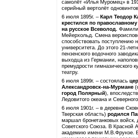
самолёт «Илья Муромец» в 191
серийный вертолёт одновинтов
6 июля 1895г. –
Карл Теодор К
крестился по православному
на русское Всеволод.
Фамилия
Мейерхольд. Смена вероиспове
способствовать поступлению н
университета. До этого 21-ле
пензенского водочного заводи
выходца из Германии, наполов
премудрости гимназического ку
театру.
6 июля 1899г. – состоялась
це
Александровск-на-Мурмане
(
город Полярный
), впоследст
Ледовитого океана и Северног
6 июля 1901г. – в деревне Ско
Тверская область)
родился Па
маршал бронетанковых войск, 
Советского Союза. В Красной 
академию имени М.В.Фрунзе. 