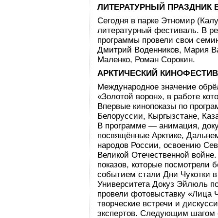
ЛИТЕРАТУРНЫЙ ПРАЗДНИК 
Сегодня в парке Этномир (Кал
литературный фестиваль. В р
программы провели свои семи
Дмитрий Воденников, Мария Ва
Маленко, Роман Сорокин.
АРКТИЧЕСКИЙ КИНОФЕСТИ
Международное значение обрё
«Золотой ворон», в работе кот
Впервые кинопоказы по програ
Белоруссии, Кыргызстане, Каза
В программе — анимация, док
посвящённые Арктике, Дальнем
народов России, освоению Сев
Великой Отечественной войне.
показов, которые посмотрели 
событием стали Дни Чукотки в
Университета Докуз Эйлюль по
провели фотовыставку «Лица Ч
творческие встречи и дискусс
экспертов. Следующим шагом с