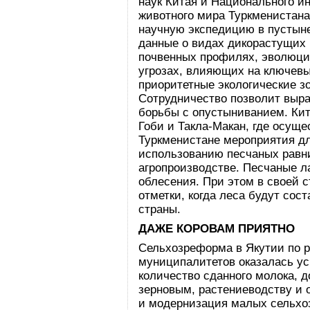
наук Китая и Национального ин
животного мира Туркменистан
научную экспедицию в пустыне
данные о видах дикорастущих 
почвенных профилях, эволюции
угрозах, влияющих на ключев
приоритетные экологические з
Сотрудничество позволит выр
борьбы с опустыниванием. Кит
Гоби и Такла-Макан, где осущ
Туркменистане мероприятия д
использованию песчаных равни
агропроизводстве. Песчаные 
облесения. При этом в своей 
отметки, когда леса будут сос
страны.
ДАЖЕ КОРОВАМ ПРИЯТНО
Сельхозреформа в Якутии по
муниципалитетов оказалась ус
количество сданного молока, 
зерновым, растениеводству и 
и модернизация малых сельхоз