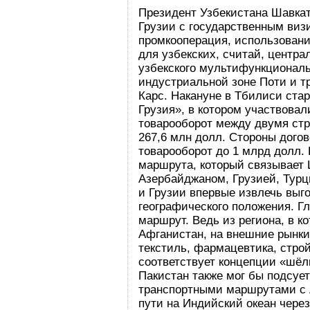
Президент Узбекистана Шавка
Грузии с государственным визи
промкооперация, использовани
для узбекских, считай, центра
узбекского мультифункциональ
индустриальной зоне Поти и 
Карс. Накануне в Тбилиси ста
Грузия», в котором участвовал
товарооборот между двумя стр
267,6 млн долл. Стороны дого
товарооборот до 1 млрд долл. 
маршрута, который связывает
Азербайджаном, Грузией, Турц
и Грузии впервые извлечь выг
географического положения. Г
маршрут. Ведь из региона, в к
Афганистан, на внешние рынки
текстиль, фармацевтика, стро
соответствует концепции «шёлк
Пакистан также мог бы подсуе
транспортными маршрутами с 
пути на Индийский океан через