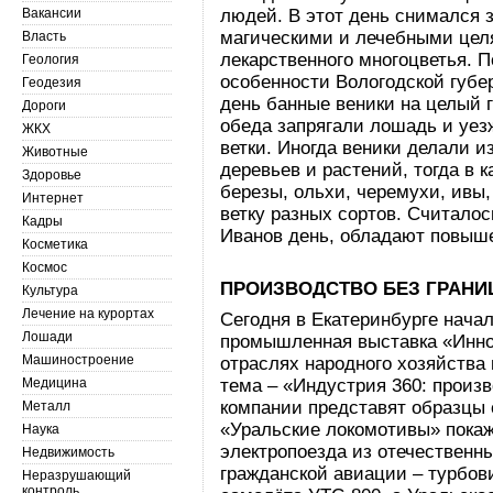
Вакансии
людей. В этот день снимался з
магическими и лечебными целя
Власть
лекарственного многоцветья. П
Геология
особенности Вологодской губер
Геодезия
день банные веники на целый г
Дороги
обеда запрягали лошадь и уез
ЖКХ
ветки. Иногда веники делали 
Животные
деревьев и растений, тогда в к
Здоровье
березы, ольхи, черемухи, ивы
Интернет
ветку разных сортов. Считалос
Кадры
Иванов день, обладают повыш
Косметика
Космос
ПРОИЗВОДСТВО БЕЗ ГРАНИ
Культура
Лечение на курортах
Сегодня в Екатеринбурге нача
Лошади
промышленная выставка «Инно
Машиностроение
отраслях народного хозяйства 
Медицина
тема – «Индустрия 360: произ
компании представят образцы
Металл
«Уральские локомотивы» покаж
Наука
электропоезда из отечественн
Недвижимость
гражданской авиации – турбов
Неразрушающий
контроль