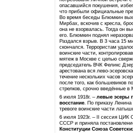
опасавшийся покушения, избега
что прибыли официальные пре
Во время беседы Блюмкин выхв
Мирбах, вскочив с кресла, бр
она не взорвалась. Тогда он в
его. Блюмкин поднял неразорв
Раздался взрыв. В 3 часа 15 м
скончался. Террористам удало
воинские части, контролиров
мятеж в Москве с целью свер
председатель ВЧК Феликс Дзер
арестована вся лево-эсеровска
течение нескольких часов эсе
после того, как большевиков 
стрелков, срочно введённые в 
6 июля 1918г. –
левые эсеры 
восстание
. По приказу Ленина
тревоге воинские части латыш
6 июля 1923г. – II сессия ЦИ
СССР и приняла постановлен
Конституции Союза Советски