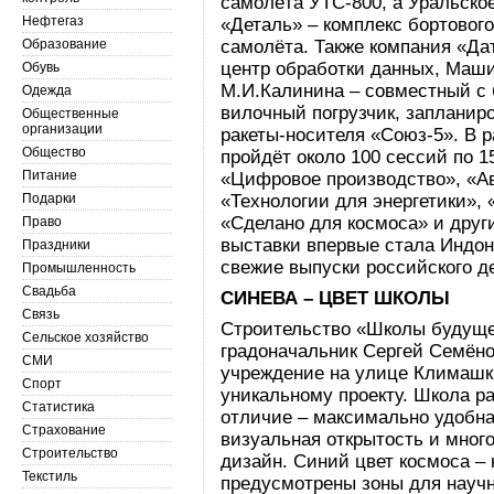
самолёта УТС‑800, а Уральско
Нефтегаз
«Деталь» – комплекс бортового
Образование
самолёта. Также компания «Д
центр обработки данных, Маш
Обувь
М.И.Калинина – совместный с
Одежда
вилочный погрузчик, запланир
Общественные
организации
ракеты-носителя «Союз‑5». В 
Общество
пройдёт около 100 сессий по 
Питание
«Цифровое производство», «Ав
Подарки
«Технологии для энергетики»,
«Сделано для космоса» и други
Право
выставки впервые стала Индон
Праздники
свежие выпуски российского 
Промышленность
Свадьба
СИНЕВА – ЦВЕТ ШКОЛЫ
Связь
Строительство «Школы будуще
Сельское хозяйство
градоначальник Сергей Семён
СМИ
учреждение на улице Климашки
Спорт
уникальному проекту. Школа ра
Статистика
отличие – максимально удобна
Страхование
визуальная открытость и мног
Строительство
дизайн. Синий цвет космоса – 
Текстиль
предусмотрены зоны для научн