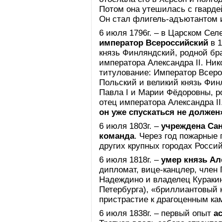
Потом она утешилась с гвард
Он стал флигель-адъютантом и
6 июля 1796г. – в Царском Сел
император Всероссийский
в 1
князь Финляндский, родной бра
императора Александра II. Ни
титулование: Император Всерос
Польский и великий князь Фин
Павла I и Марии Фёдоровны, р
отец императора Александра II
он уже спускаться не должен»
6 июля 1803г. –
учреждена Сан
команда
. Через год пожарные 
других крупных городах Росси
6 июля 1818г. –
умер князь Ал
дипломат, вице-канцлер, член 
Надеждино и владелец Куракино
Петербурга), «бриллиантовый к
пристрастие к драгоценным ка
6 июля 1838г. – первый опыт
а