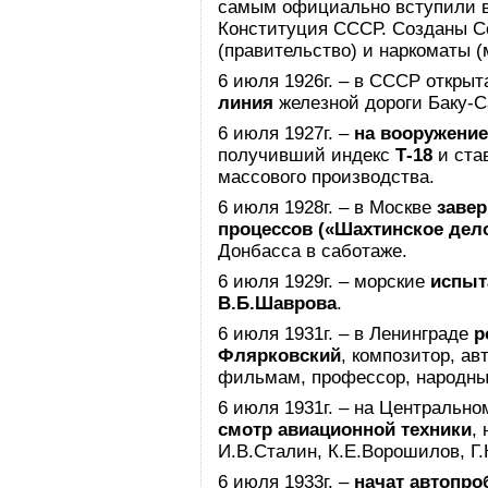
самым официально вступили в
Конституция СССР. Созданы 
(правительство) и наркоматы (
6 июля 1926г. – в СССР откры
линия
железной дороги Баку-С
6 июля 1927г. –
на вооружение
получивший индекс
Т-18
и ста
массового производства.
6 июля 1928г. – в Москве
заве
процессов («Шахтинское дел
Донбасса в саботаже.
6 июля 1929г. – морские
испыт
В.Б.Шаврова
.
6 июля 1931г. – в Ленинграде
р
Флярковский
, композитор, ав
фильмам, профессор, народны
6 июля 1931г. – на Центральн
смотр авиационной техники
,
И.В.Сталин, К.Е.Ворошилов, Г
6 июля 1933г. –
начат автопро