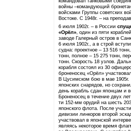
командовал танковыми соедин
войны –командующий бронета
войсками Группы советских во
Востоке. С 1948г. – на препода
6 июля 1902г. – в России
спущ
«Орёл»
, один из пяти корабле
заводе Галерный остров в Санк
6 июля 1902г., а в строй всту
судна: проектное – 13 516 тон
тонн, полное – 15 275 тонн, пе
тонн. Скорость 18 узлов. Даль
корабля состоял из 30 офицер
броненосец «Орёл» участвовал 
В Цусимском бою в мае 1905г.
японских снарядов, но сохран
день корабль сдан японцам и в
Броненосец в течение двух лет
ти 152-мм орудий на шесть 203
японского флота. После участи
дивизии линкоров второй эска
участвовал в японской интерв
являясь некоторое время флаг