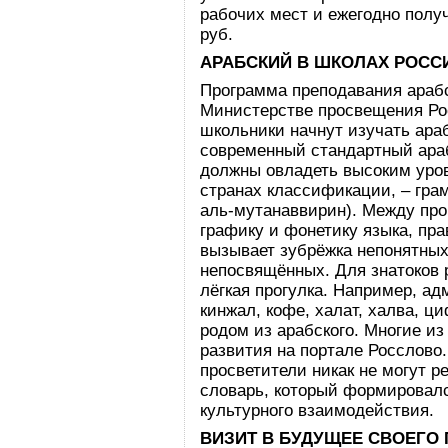
рабочих мест и ежегодно полу
руб.
АРАБСКИЙ В ШКОЛАХ РОСС
Программа преподавания арабс
Министерстве просвещения Рос
школьники начнут изучать ара
современный стандартный араб
должны овладеть высоким уров
странах классификации, – гра
аль-мутанаввирин). Между про
графику и фонетику языка, пр
вызывает зубрёжка непонятных 
непосвящённых. Для знатоков р
лёгкая прогулка. Например, ад
кинжал, кофе, халат, халва, ц
родом из арабского. Многие и
развития на портале Росслово.
просветители никак не могут 
словарь, который формировалс
культурного взаимодействия.
ВИЗИТ В БУДУЩЕЕ СВОЕГО 