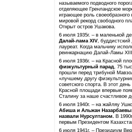
называемого подводного порог
отделяющее Гренландское море
играющее роль своеобразного 
мировой рекорд свободного пла
Открыт остров Ушакова.
6 июля 1935г. – в маленькой д
Далай-лама XIV
, буддистский
лауреат. Когда мальчику испол
реинкарнацию Далай-Ламы XIII
6 июля 1936г. – на Красной п
физкультурный парад
, 75 т
прошли перед трибуной Мавзол
«лучшему другу физкультурни
советского спорта. В этот ден
Красной площади впервые поя
Сталину за наше счастливое д
6 июля 1940г. – на жайляу Уш
Абиша и Альжан Назарбаевых
назвали Нурсултаном.
В 1990
первым Президентом Казахста
6 июля 1941г. – Президиум Ве