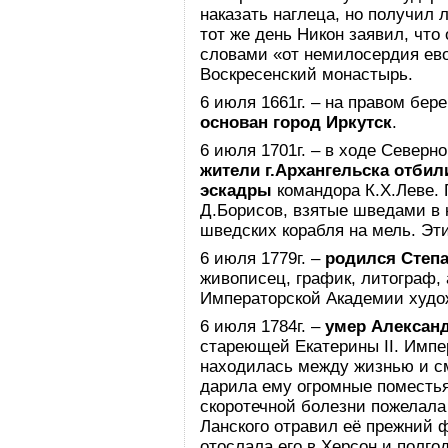
наказать наглеца, но получил
тот же день Никон заявил, что
словами «от немилосердия ево
Воскресенский монастырь.
6 июля 1661г. – на правом бер
основан город Иркутск
.
6 июля 1701г. – в ходе Северн
жители г.Архангельска отбил
эскадры
командора К.X.Леве. 
Д.Борисов, взятые шведами в 
шведских корабля на мель. Эт
6 июля 1779г. –
родился Степ
живописец, график, литограф,
Императорской Академии худо
6 июля 1784г. –
умер Алексан
стареющей Екатерины II. Импе
находилась между жизнью и с
дарила ему огромные поместья
скоротечной болезни пожелала
Ланского отравил её прежний 
отослала его в Херсон и полго