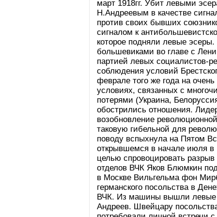
март 1918гг. Убит левыми эсе
Н.Андреевым в качестве сигна
против своих бывших союзник
сигналом к антибольшевистск
которое подняли левые эсеры.
большевиками во главе с Лен
партией левых социалистов-р
соблюдения условий Брестског
феврале того же года на очен
условиях, связанных с много
потерями (Украина, Белоруссия
обострились отношения. Лиде
возобновление революционной 
таковую гибельной для револю
поводу вспыхнула на Пятом Вс
открывшемся в начале июля в М
целью спровоцировать разрыв 
отделов ВЧК Яков Блюмкин под
в Москве Вильгельма фон Мирба
германского посольства в Ден
ВЧК. Из машины вышли левые
Андреев. Швейцару посольства
потребовали личной встречи с