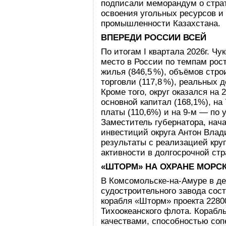
подписали меморандум о стра
освоения угольных ресурсов и
промышленности Казахстана.
ВПЕРЕДИ РОССИИ ВСЕЙ
По итогам I квартала 2026г. Ч
место в России по темпам рос
жилья (846,5 %), объёмов стро
торговли (117,8 %), реальных 
Кроме того, округ оказался на 
основной капитал (168,1%), на
платы (110,6%) и на 9-м — по 
Заместитель губернатора, нач
инвестиций округа Антон Влад
результаты с реализацией кру
активности в долгосрочной стр
«ШТОРМ» НА ОХРАНЕ МОРС
В Комсомольске-на-Амуре в де
судостроительного завода сост
корабля «Шторм» проекта 2280
Тихоокеанского флота. Кораб
качествами, способностью со