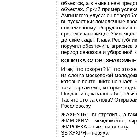
объектов, а в нынешнем предс
объектах. Яркий пример успех
Амгинского улуса: он перераба
выпускает кисломолочные прод
современному оборудованию п
сроком хранения до 3 месяцев 
детские сады. Глава Республи
поручил обезпечить аграриев 
период сенокоса и уборочной 
КОПИЛКА СЛОВ: ЗНАКОМЫЕ
Итак, что говорят? И что это 
из сленга московской молодёж
которые почти никто не знает.
такие архаизмы, которые подч
Подчас и в, казалось бы, обы
Так что это за слова? Открыв
Росслово.ру
ЖАХНУТЬ – выстрелить, а такж
ЖИМ-ЖИМ – междометие, выра
ЖИРОВКА – счёт на оплату.
ЗЫХУХРЯ – неряха.