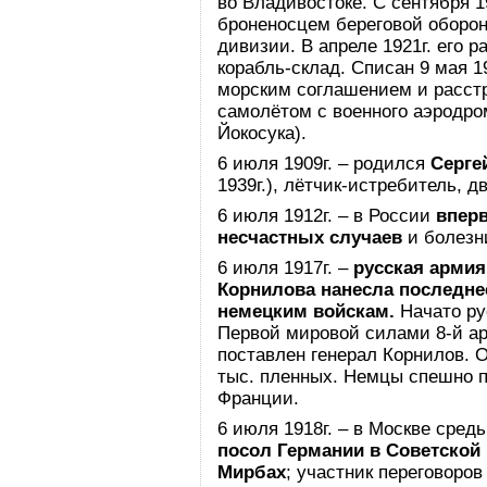
во Владивостоке. С сентября 1
броненосцем береговой обороны
дивизии. В апреле 1921г. его 
корабль-склад. Списан 9 мая 1
морским соглашением и расстр
самолётом с военного аэродро
Йокосука).
6 июля 1909г. – родился
Серге
1939г.), лётчик-истребитель, 
6 июля 1912г. – в России
вперв
несчастных случаев
и болезн
6 июля 1917г. –
русская армия
Корнилова нанесла последне
немецким войскам.
Начато ру
Первой мировой силами 8-й ар
поставлен генерал Корнилов. 
тыс. пленных. Немцы спешно 
Франции.
6 июля 1918г. – в Москве сред
посол Германии в Советской
Мирбах
; участник переговоров