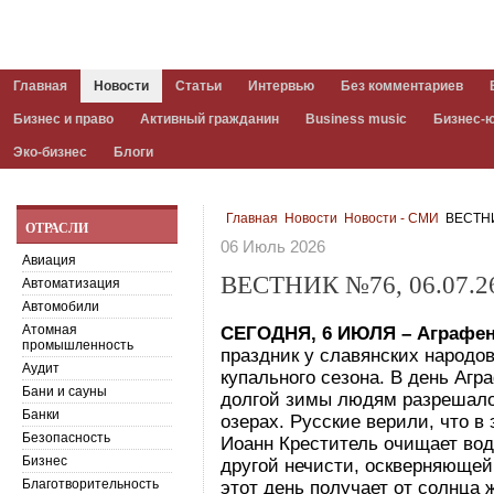
Главная
Новости
Статьи
Интервью
Без комментариев
Бизнес и право
Активный гражданин
Business music
Бизнес-
Эко-бизнес
Блоги
Главная
Новости
Новости - СМИ
ВЕСТНИ
ОТРАСЛИ
06 Июль 2026
Авиация
ВЕСТНИК №76, 06.07.2
Автоматизация
Автомобили
Атомная
СЕГОДНЯ, 6 ИЮЛЯ – Аграфен
промышленность
праздник у славянских народо
Аудит
купального сезона. В день Аг
Бани и сауны
долгой зимы людям разрешалос
Банки
озерах. Русские верили, что в 
Безопасность
Иоанн Креститель очищает вод
Бизнес
другой нечисти, оскверняющей 
Благотворительность
этот день получает от солнца