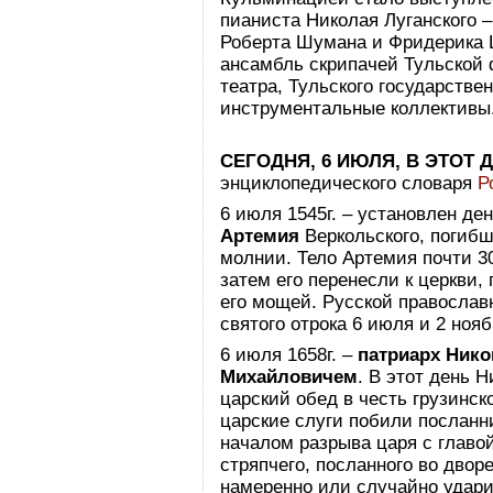
пианиста Николая Луганского 
Роберта Шумана и Фридерика 
ансамбль скрипачей Тульской
театра, Тульского государстве
инструментальные коллективы
СЕГОДНЯ, 6 ИЮЛЯ, В ЭТОТ
энциклопедического словаря
Р
6 июля 1545г. – установлен де
Артемия
Веркольского, погибше
молнии. Тело Артемия почти 3
затем его перенесли к церкви,
его мощей. Русской православ
святого отрока 6 июля и 2 нояб
6 июля 1658г. –
патриарх Нико
Михайловичем
. В этот день 
царский обед в честь грузинск
царские слуги побили посланни
началом разрыва царя с главо
стряпчего, посланного во двор
намеренно или случайно удари