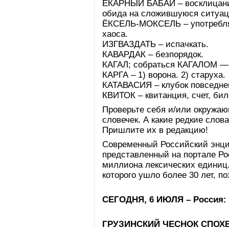
ЁКАРНЫЙ БАБАЙ – восклицание (
обида на сложившуюся ситуа
ЁКСЕЛЬ-МОКСЕЛЬ – употребляе
хаоса.
ИЗГВАЗДАТЬ – испачкать.
КАВАРДАК – безпорядок.
КАГАЛ; собраться КАГАЛОМ — 
КАРГА – 1) ворона. 2) старуха.
КАТАВАСИЯ – клубок повседне
КВИТОК – квитанция, счет, би
Проверьте себя и/или окружаю
словечек. А какие редкие слов
Пришлите их в редакцию!
Современный Российский энци
представленный на портале Ро
миллиона лексических единиц.
которого ушло более 30 лет, п
СЕГОДНЯ, 6 ИЮЛЯ – Россия:
ГРУЗИНСКИЙ ЧЕСНОК СПОХ