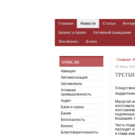
Главная
Новости
Статьи
Интер
Бизнес и право
Активный гражданин
Эко-бизнес
Блоги
Главная
Н
ОТРАСЛИ
05 Июнь 202
Авиация
ТРЕТЬ
Автоматизация
Автомобили
Следствен
Атомная
поддельны
промышленность
Аудит
Масштаб аф
изготовила
Бани и сауны
изготавлив
Банки
подлинные
Кошкарёв. 
Безопасность
Часть подд
Бизнес
проходят и
Благотворительность
и глава ау