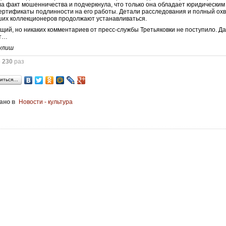
а факт мошенничества и подчеркнула, что только она обладает юридическим
ертификаты подлинности на его работы. Детали расследования и полный ох
их коллекционеров продолжают устанавливаться.
щий, но никаких комментариев от пресс-службы Третьяковки не поступило. Да
ит…
улиш
о
230
раз
иться…
ано в
Новости - культура