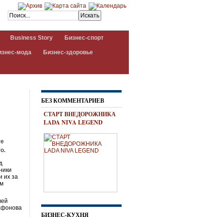
Business Story
Бизнес-спорт
изнес-мода
Бизнес-здоровье
БЕЗ КОММЕНТАРИЕВ
СТАРТ ВНЕДОРОЖНИКА
LADA NIVA LEGEND
те
о.
д
ники
 их за
им
лей
гафонова
БИЗНЕС-КУХНЯ