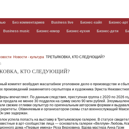
вью
Без комментариев
Business live
Бизнес-хайп
Бизнес-арт
Business music
Бизнес-юмор
Бизнес-кухня
Бизнес-дети
Б
овости
Новости - культура
ТРЕТЬЯКОВКА, КТО СЛЕДУЮЩИЙ?
6
ЯКОВКА, КТО СЛЕДУЮЩИЙ?
ный комитет возбудил масштабное уголовное дело о производстве и сбы
х произведений знаменитого скульптора и художника Эрнста Неизвестног
еры впечатляет. По данным следствия, преступная группа с 2020 по 2026 го
 и продала не менее 30 подделок на сумму около 90 млн рублей. Злоумышлен
али свежие отливки скульптур по оригинальным авторским формам и выдавали
 раритеты. Обвиняемым и организатором схемы стал военнослужащий Макс
Он уже задержан.
елок успела попасть на выставку в Третьяковскую галерею. В статусе свидете
звестные в арт-сообществе лица — основатель галереи «Веллум» Любовь А
кционного дома «Первые имена» Роза Верховина. Вдова мастера Анна Грэм