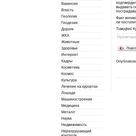
подтвердил
Вакансии
выдавать с
Власть
пострадавш
Геология
Факт вопию
ли поступ
Геодезия
Тимофей К
Дороги
ЖКХ
Прочитан
Животные
Здоровье
Подел
Интернет
Кадры
Опубликов
Косметика
Космос
Культура
Лечение на курортах
Лошади
Машиностроение
Медицина
Металл
Наука
Недвижимость
Неразрушающий
контроль