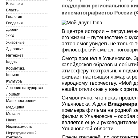
Вакансии
поддержки регионального к
Власть
кинематографистов России (
Геология
Геодезия
Дороги
В центре истории – петрушечн
ЖКХ
его жизни – путешествие с ку
Животные
автор смог увидеть не только 
Здоровье
философский смысл, поговори
Интернет
Смотр прошёл в Ульяновске. 
Кадры
калейдоскоп образов и событи
Косметика
атмосферу театральных подмос
Космос
оживает настоящая ярмарка ре
Культура
народному творчеству. «Мой д
Лечение на курортах
нашёл отклик как у юных зрите
Лошади
Символично, что показ прошёл
Машиностроение
Ульяновска. А для
Владимира
Медицина
премьера фильма на родной зе
Металл
фильм в Ульяновске – особая 
Наука
является еще и руководителе
Недвижимость
Ульяновской области.
Неразрушающий
Среди зрителей, по достоинс
контроль