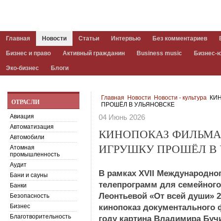
Главная
Новости
Статьи
Интервью
Без комментариев
Бизнес и право
Активный гражданин
Business music
Бизнес-
Эко-бизнес
Блоги
Главная
Новости
Новости - культура
КИН
ОТРАСЛИ
ПРОШЁЛ В УЛЬЯНОВСКЕ
Авиация
04 Июнь 2026
Автоматизация
КИНОПОКАЗ ФИЛЬМА
Автомобили
ИГРУШКУ ПРОШЁЛ В
Атомная
промышленность
Аудит
В рамках XVII Международно
Бани и сауны
телепрограмм для семейног
Банки
Леонтьевой «От всей души» 
Безопасность
Бизнес
кинопоказ документального
Благотворительность
году картина Владимира Буч