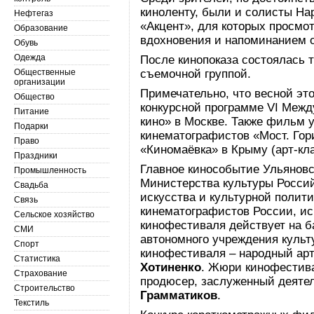
киноленту, были и солисты На
Нефтегаз
«Акцент», для которых просм
Образование
вдохновения и напоминанием о
Обувь
Одежда
После кинопоказа состоялась т
Общественные
съемочной группой.
организации
Примечательно, что весной это
Общество
конкурсной программе VI Меж
Питание
кино» в Москве. Также фильм 
Подарки
кинематографистов «Мост. Гор
Право
«Киномаёвка» в Крыму (арт-кл
Праздники
Главное кинособытие Ульяновс
Промышленность
Министерства культуры Росси
Свадьба
искусства и культурной полит
Связь
кинематографистов России, и
Сельское хозяйство
кинофестиваля действует на б
СМИ
автономного учреждения куль
Спорт
кинофестиваля – народный ар
Статистика
Хотиненко
. Жюри кинофестива
Страхование
продюсер, заслуженный деяте
Строительство
Грамматиков
.
Текстиль