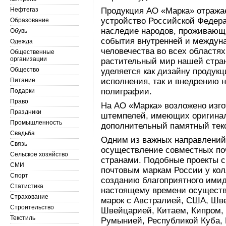
Нефтегаз
Продукция АО «Марка» отража
устройство Российской Федера
Образование
наследие народов, проживающи
Обувь
события внутренней и междун
Одежда
человечества во всех областя
Общественные
организации
растительный мир нашей стра
Общество
уделяется как дизайну продукц
Питание
исполнения, так и внедрению 
полиграфии.
Подарки
Право
На АО «Марка» возложено изг
Праздники
штемпелей, имеющих оригинал
Промышленность
дополнительный памятный текс
Свадьба
Одним из важных направлений
Связь
осуществление совместных по
Сельское хозяйство
странами. Подобные проекты с
СМИ
почтовым маркам России у колл
Спорт
созданию благоприятного имид
Статистика
настоящему времени осуществ
Страхование
марок с Австралией, США, Шв
Строительство
Швейцарией, Китаем, Кипром, 
Текстиль
Румынией, Республикой Куба, 