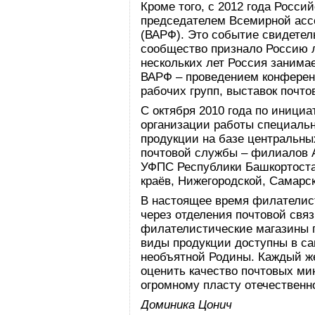
Кроме того, с 2012 года Росси
председателем Всемирной асс
(ВАРФ). Это событие свидетель
сообщество признало Россию 
нескольких лет Россия занима
ВАРФ – проведением конференц
рабочих групп, выставок почт
С октября 2010 года по инициа
организации работы специаль
продукции на базе центральн
почтовой службы – филиалов 
УФПС Республики Башкортоста
краёв, Нижегородской, Самарс
В настоящее время филателис
через отделения почтовой свя
филателистические магазины по
виды продукции доступны в с
необъятной Родины. Каждый ж
оценить качество почтовых м
огромному пласту отечественн
Доминика Цонич