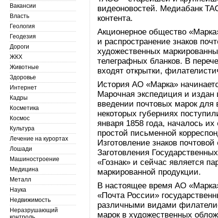
Вакансии
видеоновостей. Медиабанк ТА
Власть
контента.
Геология
Акционерное общество «Марка
Геодезия
и распространение знаков почт
Дороги
художественных маркированных
ЖКХ
телеграфных бланков. В переч
Животные
входят открытки, филателисти
Здоровье
История АО «Марка» начинается
Интернет
Марочная экспедиция и издан 
Кадры
введении почтовых марок для 
Косметика
некоторых губерниях поступили
Космос
января 1858 года, началось и
Культура
простой письменной корреспон
Лечение на курортах
Изготовление знаков почтовой
Лошади
Заготовления Государственных
Машиностроение
«Гознак» и сейчас является п
Медицина
маркированной продукции.
Металл
В настоящее время АО «Марка
Наука
«Почта России» государственн
Недвижимость
различными видами филателис
Неразрушающий
марок в художественных обложк
контроль