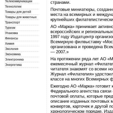
Телекоммуникации
странами.
Технологии
Почтовые миниатюры, созданн
Товары для детей
места на всемирных и междуна
Товары для животных
крупнейших филателистически
Транспорт
АО «Марка» принимает активн
Туризм
всероссийских и региональных
Упаковка
1997 году Издатцентр организ
Финансы
Всемирную филвыставку «Моск
Химия
организована и проведена Все
Экология
— 2007.»
Экономика
На протяжении ряда лет АО «М
Электроника
ежемесячный журнал «Филател
Энергетика
читателя знакомят со всеми н
Журнал «Филателия» удостоил
классе на многих Всемирных ф
Ежегодно АО «Марка» готовит 
Федерального агентства связи 
почтовой оплаты, которые пре
описание изданных почтовых м
конвертов, карточек и другой 
хронологическом порядке. Изд