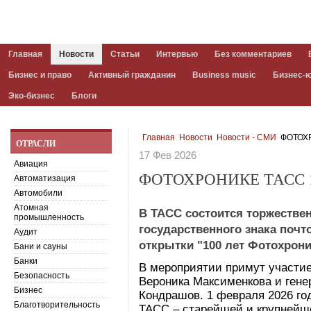
Главная
Новости
Статьи
Интервью
Без комментариев
Бизнес и право
Активный гражданин
Business music
Бизнес-
Эко-бизнес
Блоги
Главная
Новости
Новости - СМИ
ФОТОХР
ОТРАСЛИ
17 Фев 2026
Авиация
ФОТОХРОНИКЕ ТАСС 
Автоматизация
Автомобили
Атомная
В ТАСС состоится торжестве
промышленность
государственного знака поч
Аудит
открытки "100 лет Фотохрони
Бани и сауны
Банки
В мероприятии примут участие
Безопасность
Вероника Максименкова и ген
Бизнес
Кондрашов. 1 февраля 2026 го
Благотворительность
ТАСС – старейшей и крупнейш