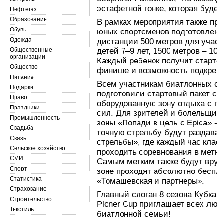
эстафетной гонке, которая буд
Нефтегаз
Образование
В рамках мероприятия также п
Обувь
юных спортсменов подготовлен
Одежда
дистанции 500 метров для учас
Общественные
детей 7–9 лет, 1500 метров – 10
организации
Каждый ребенок получит старт
Общество
финише и возможность подкре
Питание
Всем участникам биатлонных 
Подарки
подготовили стартовый пакет с
Право
оборудованную зону отдыха с 
Праздники
сил. Для зрителей и болельщи
Промышленность
зоны «Попади в цель с Epica» -
Свадьба
точную стрельбу будут раздава
Связь
стрельбы», где каждый час кл
Сельское хозяйство
проходить соревнования в мет
СМИ
Самым метким также будут вру
Спорт
зоне проходят абсолютно бес
Статистика
«Томашевская и партнеры».
Страхование
Главный слоган 8 сезона Кубк
Строительство
Pioner Cup приглашает всех л
Текстиль
биатлонной семьи!