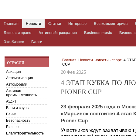
Главная
Новости
Статьи
Интервью
Без комментариев
Бизнес и право
Активный гражданин
Business music
Бизнес-
Эко-бизнес
Блоги
Главная
Новости
новости - спорт
4 ЭТА
ОТРАСЛИ
CUP
Авиация
20 Фев 2025
Автоматизация
4 ЭТАП КУБКА ПО Л
Автомобили
PIONER CUP
Атомная
промышленность
Аудит
23 февраля 2025 года в Мос
Бани и сауны
«Марьино» состоится 4 этап
Банки
Pioner Cup.
Безопасность
Бизнес
Участников ждут захватывающ
Благотворительность