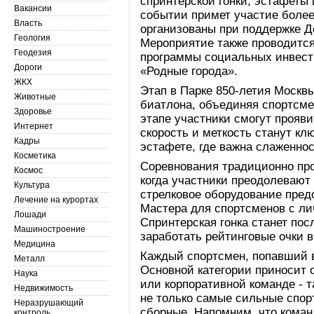
спринтерской гонки, эстафеты
Вакансии
событии примет участие более
Власть
организованы при поддержке Д
Геология
Мероприятие также проводится
Геодезия
программы социальных инвест
Дороги
«Родные города».
ЖКХ
Этап в Парке 850-летия Москв
Животные
биатлона, объединяя спортсме
Здоровье
этапе участники смогут проявит
Интернет
скорость и меткость станут кл
Кадры
эстафете, где важна слаженнос
Косметика
Соревнования традиционно про
Космос
когда участники преодолевают
Культура
стрелковое оборудование пред
Лечение на курортах
Мастера для спортсменов с ли
Лошади
Спринтерская гонка станет пос
Машиностроение
заработать рейтинговые очки 
Медицина
Каждый спортсмен, попавший в
Металл
Основной категории приносит
Наука
или корпоративной команде - т
Недвижимость
не только самые сильные спо
Неразрушающий
сборные. Напомним, что коман
контроль