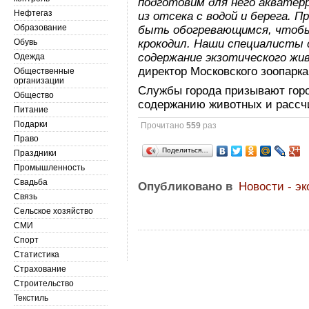
подготовим для него акватер
Нефтегаз
из отсека с водой и берега. 
Образование
быть обогревающимся, чтобы
Обувь
крокодил. Наши специалисты 
содержание экзотического жи
Одежда
директор Московского зоопарка
Общественные
организации
Службы города призывают горо
Общество
содержанию животных и рассч
Питание
Подарки
Прочитано
559
раз
Право
Поделиться…
Праздники
Промышленность
Свадьба
Опубликовано в
Новости - эк
Связь
Сельское хозяйство
СМИ
Спорт
Статистика
Страхование
Строительство
Текстиль