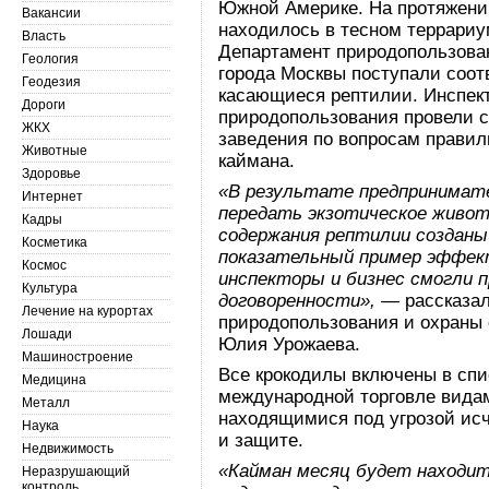
Южной Америке. На протяжени
Вакансии
находилось в тесном террариу
Власть
Департамент природопользова
Геология
города Москвы поступали соо
Геодезия
касающиеся рептилии. Инспек
Дороги
природопользования провели 
ЖКХ
заведения по вопросам правил
Животные
каймана.
Здоровье
«В результате предпринимате
Интернет
передать экзотическое животн
Кадры
содержания рептилии созданы
Косметика
показательный пример эффек
Космос
инспекторы и бизнес смогли 
Культура
договоренности»,
— рассказал
Лечение на курортах
природопользования и охраны
Лошади
Юлия Урожаева.
Машиностроение
Все крокодилы включены в сп
Медицина
международной торговле вида
Металл
находящимися под угрозой исч
Наука
и защите.
Недвижимость
«Кайман месяц будет находит
Неразрушающий
контроль