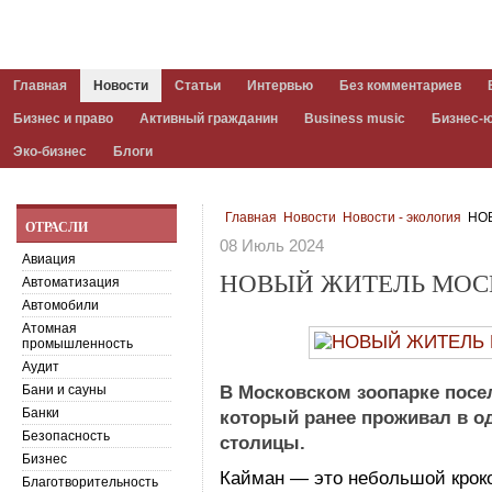
Главная
Новости
Статьи
Интервью
Без комментариев
Бизнес и право
Активный гражданин
Business music
Бизнес-
Эко-бизнес
Блоги
Главная
Новости
Новости - экология
НОВ
ОТРАСЛИ
08 Июль 2024
Авиация
НОВЫЙ ЖИТЕЛЬ МОС
Автоматизация
Автомобили
Атомная
промышленность
Аудит
Бани и сауны
В Московском зоопарке посе
Банки
который ранее проживал в о
Безопасность
столицы.
Бизнес
Кайман
—
это небольшой крок
Благотворительность