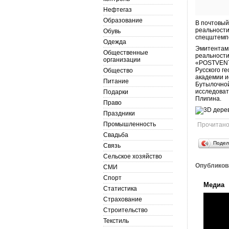
Нефтегаз
Образование
В почтовый
реальности
Обувь
спецштемпе
Одежда
Эмитентами
Общественные
реальности
организации
«POSTVENT
Русского г
Общество
академии и
Питание
Бутылочной
исследоват
Подарки
Плигина.
Право
Праздники
Промышленность
Прочитан
Свадьба
Подел
Связь
Сельское хозяйство
Опубликов
СМИ
Спорт
Медиа
Статистика
Страхование
Строительство
Текстиль