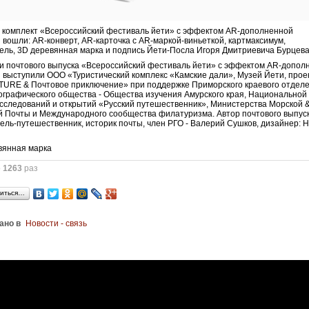
 комплект «Всероссийский фестиваль йети» с эффектом AR-дополненной
 вошли: AR-конверт, AR-карточка с AR-маркой-виньеткой, картмаксимум,
ль, 3D деревянная марка и подпись Йети-Посла Игоря Дмитриевича Бурцева
 почтового выпуска «Всероссийский фестиваль йети» с эффектом AR-допол
 выступили ООО «Туристический комплекс «Камские дали», Музей Йети, прое
URE & Почтовое приключение» при поддержке Приморского краевого отдел
еографического общества - Общества изучения Амурского края, Национальной
сследований и открытий «Русский путешественник», Министерства Морской 
 Почты и Международного сообщества филатуризма. Автор почтового выпуск
ель-путешественник, историк почты, член РГО - Валерий Сушков, дизайнер: 
о
1263
раз
иться…
ано в
Новости - связь