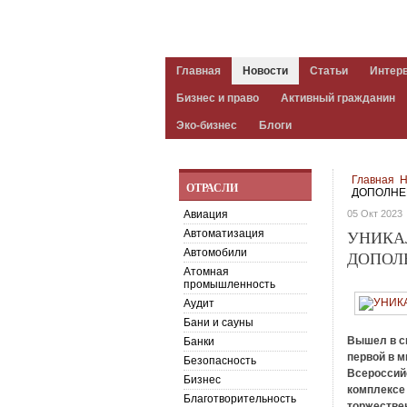
Главная
Новости
Статьи
Интер
Бизнес и право
Активный гражданин
Эко-бизнес
Блоги
Главная
Н
ОТРАСЛИ
ДОПОЛНЕ
Авиация
05 Окт 2023
Автоматизация
УНИКА
Автомобили
ДОПОЛ
Атомная
промышленность
Аудит
Бани и сауны
Вышел в с
Банки
первой в м
Безопасность
Всероссийс
Бизнес
комплексе 
Благотворительность
торжестве