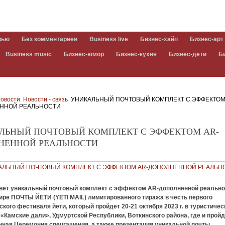
вью
Без комментариев
Business live
Бизнес-хайп
Бизнес-арт
Business music
Бизнес-юмор
Бизнес-кухня
Бизнес-дети
Б
овости
Новости - связь
УНИКАЛЬНЫЙ ПОЧТОВЫЙ КОМПЛЕКТ С ЭФФЕКТОМ
ННОЙ РЕАЛЬНОСТИ
ЛЬНЫЙ ПОЧТОВЫЙ КОМПЛЕКТ С ЭФФЕКТОМ AR-
НЕННОЙ РЕАЛЬНОСТИ
вет уникальный почтовый комплект с эффектом AR-дополненной реально
ире ПОЧТЫ ЙЕТИ (YETI MAIL) лимитированного тиража в честь первого
кого фестиваля йети, который пройдет 20-21 октября 2023 г. в туристиче
«Камские дали», Удмуртской Республики, Воткинского района, где и прой
нная Церемония спецгашения, а также презентация уникальной почты.