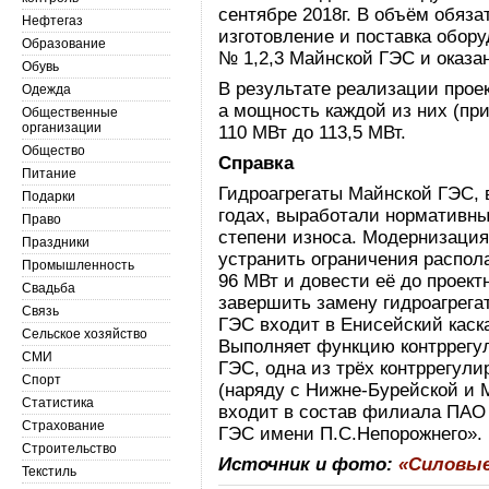
сентябре 2018г. В объём обяз
Нефтегаз
изготовление и поставка обор
Образование
№ 1,2,3 Майнской ГЭС и оказа
Обувь
В результате реализации прое
Одежда
а мощность каждой из них (пр
Общественные
организации
110 МВт до 113,5 МВт.
Общество
Справка
Питание
Гидроагрегаты Майнской ГЭС, 
Подарки
годах, выработали нормативны
Право
степени износа. Модернизация 
Праздники
устранить ограничения распол
Промышленность
96 МВт и довести её до проек
Свадьба
завершить замену гидроагрегат
Связь
ГЭС входит в Енисейский каск
Сельское хозяйство
Выполняет функцию контррегу
СМИ
ГЭС, одна из трёх контррегул
Спорт
(наряду с Нижне-Бурейской и
Статистика
входит в состав филиала ПА
Страхование
ГЭС имени П.С.Непорожнего».
Строительство
Источник и фото:
«Силовы
Текстиль