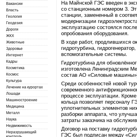
На Майнской ГЭС введен в экс
Вакансии
со станционным номером 3. Эт
Власть
станции, замененный в соотве
Геология
модернизации гидроэлектроста
Геодезия
эксплуатацию состоялся после
Дороги
опробования оборудования.
ЖКХ
В ходе работ, продлившихся о
Животные
гидротурбина, гидрогенератор,
Здоровье
вспомогательные системы.
Интернет
Кадры
Гидротурбина для обновлённог
Косметика
изготовлена Ленинградским Ме
Космос
состав АО «Силовые машины»
Культура
Среди особенностей новой тур
Лечение на курортах
современного антифрикционног
Лошади
процессе эксплуатации. Кроме 
Машиностроение
кольца позволяет персоналу Г
Медицина
уплотнительных элементов ни
Металл
разборки аппарата, что улучш
Наука
затраты заказчика на обслужив
Недвижимость
Договор на поставку гидротур
Неразрушающий
ГЭС был подписан между «Си
контроль