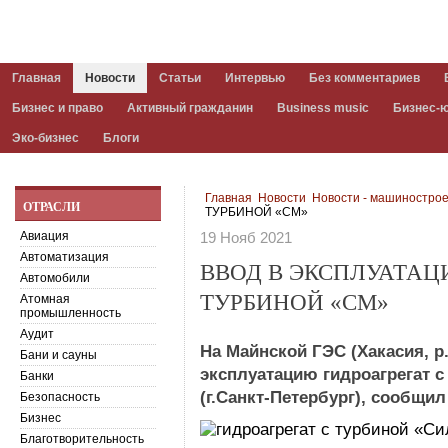
Главная
Новости
Статьи
Интервью
Без комментариев
Бизнес и право
Активный гражданин
Business music
Бизнес-
Эко-бизнес
Блоги
Главная
Новости
Новости - машиностро
ОТРАСЛИ
ТУРБИНОЙ «СМ»
Авиация
19 Нояб 2021
Автоматизация
ВВОД В ЭКСПЛУАТАЦ
Автомобили
ТУРБИНОЙ «СМ»
Атомная
промышленность
Аудит
На Майнской ГЭС (Хакасия, р.
Бани и сауны
эксплуатацию гидроагрегат 
Банки
(г.Санкт-Петербург), сообщи
Безопасность
Бизнес
Благотворительность