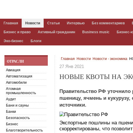
Главная
Новости
Статьи
Интервью
Без комментариев
Бизнес и право
Активный гражданин
Business music
Бизнес-
Эко-бизнес
Блоги
Главная
Новости
Новости - экономика
НО
ОТРАСЛИ
27 Янв 2021
Авиация
НОВЫЕ КВОТЫ НА ЭК
Автоматизация
Автомобили
Атомная
Правительство РФ уточнило
промышленность
пшеницу, ячмень и кукурузу
Аудит
источники.
Бани и сауны
Банки
Безопасность
Экспортные пошлины на пшениц
Бизнес
скорректированы, что позволи
Благотворительность