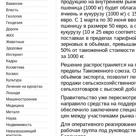
продукцию на внутреннем рынк
Вакансии
пшеница (1000 кг) будет облаг
Власть
ячмень и кукурузу (1000 кг) с 
Геология
евро. С 1 марта по 30 июня в
Геодезия
пшеницу в размере 50 евро, а 
Дороги
кукурузу (10 и 25 евро соответ
ЖКХ
поставках в пределах тарифной
Животные
зерновых в объёмах, превышаю
Здоровье
50% от таможенной стоимости 
Интернет
за 1000 кг.
Кадры
Решение распространяется на 
Косметика
пределы Таможенного союза. 
Космос
объёмов экспорта, позволит п
Культура
продажи сельскохозяйственног
Лечение на курортах
сельхозтоваров с высокой доб
Лошади
Правительство уже пересмотре
Машиностроение
направило средства на поддер
Медицина
обеспечило заключение специ
Металл
цен между участниками рынка 
Наука
Для оперативного реагировани
Недвижимость
рабочая группа под руководст
Неразрушающий
контроль