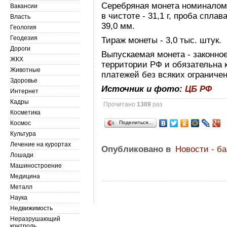
Серебряная монета номиналом 
Вакансии
в чистоте - 31,1 г, проба спла
Власть
39,0 мм.
Геология
Геодезия
Тираж монеты - 3,0 тыс. штук.
Дороги
Выпускаемая монета - законно
ЖКХ
территории РФ и обязательна 
Животные
платежей без всяких ограниче
Здоровье
Источник и фото:
ЦБ РФ
Интернет
Кадры
Прочитано
1309
раз
Косметика
Космос
Поделиться…
Культура
Лечение на курортах
Опубликовано в
Новости - б
Лошади
Машиностроение
Медицина
Металл
Наука
Недвижимость
Неразрушающий
контроль