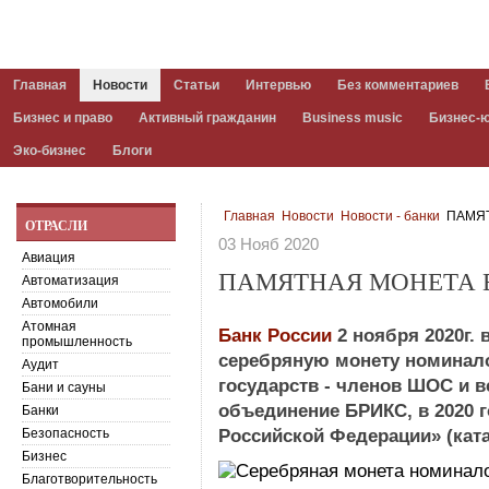
Главная
Новости
Статьи
Интервью
Без комментариев
Бизнес и право
Активный гражданин
Business music
Бизнес-
Эко-бизнес
Блоги
Главная
Новости
Новости - банки
ПАМЯТ
ОТРАСЛИ
03 Нояб 2020
Авиация
ПАМЯТНАЯ МОНЕТА В
Автоматизация
Автомобили
Атомная
Банк России
2 ноября 2020г.
промышленность
серебряную монету номинало
Аудит
государств - членов ШОС и в
Бани и сауны
объединение БРИКС, в 2020 
Банки
Безопасность
Российской Федерации» (кат
Бизнес
Благотворительность