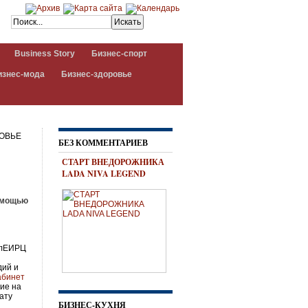
Business Story
Бизнес-спорт
изнес-мода
Бизнес-здоровье
ОВЬЕ
БЕЗ КОММЕНТАРИЕВ
СТАРТ ВНЕДОРОЖНИКА
LADA NIVA LEGEND
помощью
ОблЕИРЦ
дий и
абинет
ие на
ату
БИЗНЕС-КУХНЯ