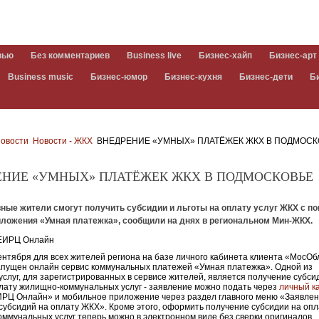
вью
Без комментариев
Business live
Бизнес-хайп
Бизнес-арт
Business music
Бизнес-юмор
Бизнес-кухня
Бизнес-дети
Б
овости
Новости - ЖКХ
ВНЕДРЕНИЕ «УМНЫХ» ПЛАТЁЖЕК ЖКХ В ПОДМОСК
ЕНИЕ «УМНЫХ» ПЛАТЁЖЕК ЖКХ В ПОДМОСКОВЬЕ
ные жители смогут получить субсидии и льготы на оплату услуг ЖКХ с 
иложения «Умная платежка», сообщили на днях в региональном Мин-ЖКХ.
ентября для всех жителей региона на базе личного кабинета клиента «Мос
пущен онлайн сервис коммунальных платежей «Умная платежка». Одной из
услуг, для зарегистрированных в сервисе жителей, является получение субси
плату жилищно-коммунальных услуг - заявление можно подать через
личный к
РЦ Онлайн» и мобильное приложение через раздел главного меню «Заявлен
субсидий на оплату ЖКХ». Кроме этого, оформить получение субсидии на опл
ммунальных услуг теперь можно в электронном виде без сверки оригиналов