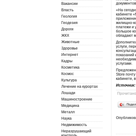
документов
Вакансии
Власть
«На сегодн
кабинете «
Геология
приложение
Геодезия
жилищно-ко
платежи и 
Дороги
большое ко
ЖКХ
обладают 
Животные
Дополнител
услуги, пе
Здоровье
консультац
Интернет
показаний 
необходимы
Кадры
услугами.
Косметика
Предложени
Космос
Store почт
кабинете, 
Культура
Источник
Лечение на курортах
Лошади
Прочитан
Машиностроение
Подел
Медицина
Металл
Опубликов
Наука
Недвижимость
Неразрушающий
контроль