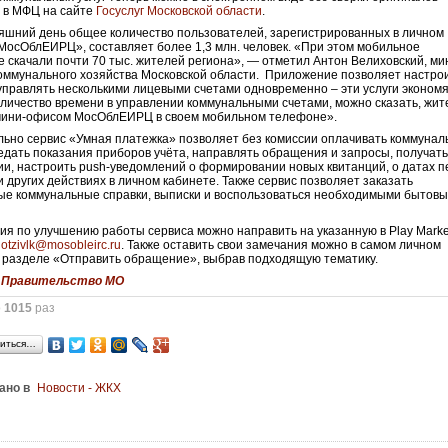
 в МФЦ на сайте
Госуслуг Московской области
.
яшний день общее количество пользователей, зарегистрированных в личном
МосОблЕИРЦ», составляет более 1,3 млн. человек. «При этом мобильное
 скачали почти 70 тыс. жителей региона», — отметил Антон Велиховский, ми
ммунального хозяйства Московской области. Приложение позволяет настрои
управлять несколькими лицевыми счетами одновременно – эти услуги эконом
личество времени в управлении коммунальными счетами, можно сказать, жит
мини-офисом МосОблЕИРЦ в своем мобильном телефоне».
ьно сервис «Умная платежка» позволяет без комиссии оплачивать коммуна
редать показания приборов учёта, направлять обращения и запросы, получат
ии, настроить push-уведомлений о формировании новых квитанций, о датах 
и других действиях в личном кабинете. Также сервис позволяет заказать
е коммунальные справки, выписки и воспользоваться необходимыми бытов
я по улучшению работы сервиса можно направить на указанную в Play Marke
у
otzivlk@mosobleirc.ru
. Также оставить свои замечания можно в самом личном
в разделе «Отправить обращение», выбрав подходящую тематику.
:
Правительство МО
о
1015
раз
иться…
ано в
Новости - ЖКХ