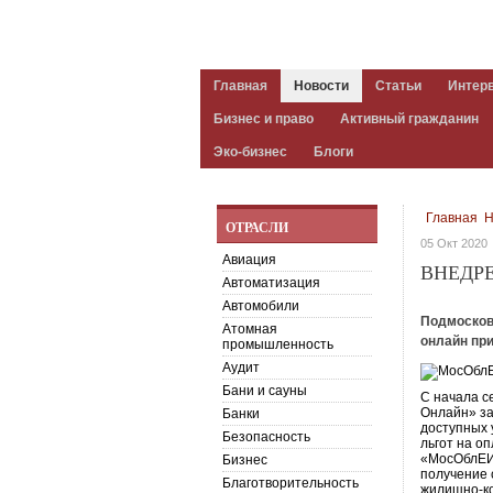
Главная
Новости
Статьи
Интер
Бизнес и право
Активный гражданин
Эко-бизнес
Блоги
Главная
Н
ОТРАСЛИ
05 Окт 2020
Авиация
ВНЕДР
Автоматизация
Автомобили
Подмосков
Атомная
онлайн пр
промышленность
Аудит
Бани и сауны
C начала с
Онлайн» за
Банки
доступных 
Безопасность
льгот на о
«МосОблЕИ
Бизнес
получение 
Благотворительность
жилищно-ко