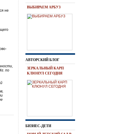
ВЫБИРАЕМ АРБУЗ
ся не
ущего
ово-
АВТОРСКИЙ БЛОГ
нности,
ЗЕРКАЛЬНЫЙ КАРП
г. по
КЛЮНУЛ СЕГОДНЯ
ой
в,
ли
ие
БИЗНЕС-ДЕТИ