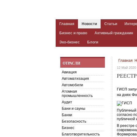
Главная
Новости
Статьи
Интер
Бизнес и право
Активный гражданин
Эко-бизнес
Блоги
Главная
Н
ОТРАСЛИ
12 Май 2020
Авиация
РЕЕСТ
Автоматизация
Автомобили
ГИСП запу
Атомная
на днях Ф
промышленность
Аудит
Бани и сауны
Публичны
согласно п
Банки
публичной 
Безопасность
В реестре 
Бизнес
современны
Благотворительность
Формирован