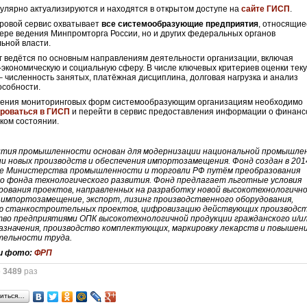
улярно актуализируются и находятся в открытом доступе на
сайте ГИСП
.
ровой сервис охватывает
все системообразующие предприятия
, относящие
фере ведения Минпромторга России, но и других федеральных органов
ьной власти.
 ведётся по основным направлениям деятельности организации, включая
экономическую и социальную сферу. В числе ключевых критериев оценки тек
– численность занятых, платёжная дисциплина, долговая нагрузка и анализ
особности.
нения мониторинговых форм системообразующим организациям необходимо
ироваться в ГИСП
и перейти в сервис предоставления информации о финанс
ком состоянии.
ития промышленности основан для модернизации национальной промышле
и новых производств и обеспечения импортозамещения. Фонд создан в 2014
е Министерства промышленности и торговли РФ путём преобразования
го фонда технологического развития. Фонд предлагает льготные условия
рования проектов, направленных на разработку новой высокотехнологичн
 импортозамещение, экспорт, лизинг производственного оборудования,
ю станкостроительных проектов, цифровизацию действующих производст
тво предприятиями ОПК высокотехнологичной продукции гражданского и/и
азначения, производство комплектующих, маркировку лекарств и повышен
тельности труда.
и фото:
ФРП
о
3489
раз
иться…