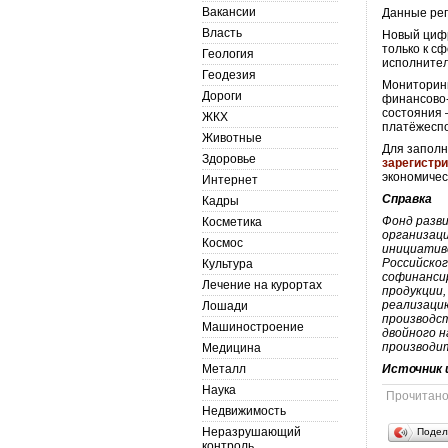
Вакансии
Данные рег
Власть
Новый циф
только к с
Геология
исполнител
Геодезия
Мониторинг
Дороги
финансово-
состояния 
ЖКХ
платёжесп
Животные
Для запол
Здоровье
зарегистр
экономичес
Интернет
Справка
Кадры
Фонд разв
Косметика
организаци
Космос
инициатив
Российско
Культура
софинанси
Лечение на курортах
продукции,
реализаци
Лошади
производс
Машиностроение
двойного н
производи
Медицина
Металл
Источник 
Наука
Прочитан
Недвижимость
Неразрушающий
Подел
контроль