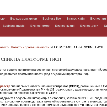
вью
Без комментариев
Business live
Бизнес-хайп
Бизнес-арт
Business music
Бизнес-юмор
Бизнес-кухня
Бизнес-дети
Б
овости
Новости - промышленность
РЕЕСТР СПИК НА ПЛАTФОРМЕ ГИСП
Р СПИК НА ПЛАTФОРМЕ ГИСП
стил сервис мониторинга состояния системообразующих предприятий, с
онд развития промышленности (под эгидой Минпромторга РФ).
й
реестр
специальных инвестиционных контрактов (
СПИК
), размещённый в
Г
остановлению Правительства РФ № 133, реализован с целью предоставлени
информации обо всех заключённых СПИК.
содержится подробная информация о сторонах, заключивших СПИК, сведени
х технологиях производства, а также об изменениях в контракте и его расто
ие и ведение реестра в электронном виде осуществляет Минпромторг Росси