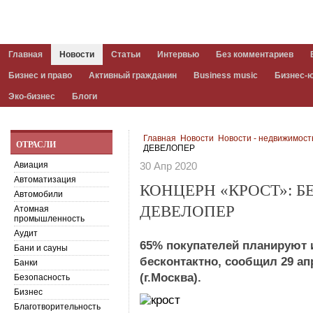
Главная
Новости
Статьи
Интервью
Без комментариев
Бизнес и право
Активный гражданин
Business music
Бизнес-
Эко-бизнес
Блоги
Главная
Новости
Новости - недвижимост
ОТРАСЛИ
ДЕВЕЛОПЕР
Авиация
30 Апр 2020
Автоматизация
КОНЦЕРН «КРОСТ»: 
Автомобили
ДЕВЕЛОПЕР
Атомная
промышленность
Аудит
65% покупателей планируют 
Бани и сауны
бесконтактно, сообщил 29 а
Банки
(г.Москва).
Безопасность
Бизнес
Благотворительность