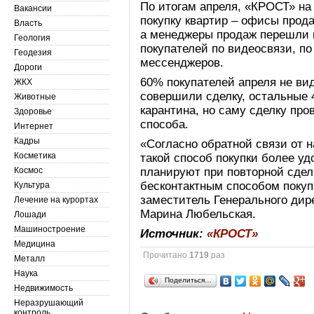
По итогам апреля, «КРОСТ» на
Вакансии
покупку квартир – офисы прода
Власть
а менеджеры продаж перешли 
Геология
покупателей по видеосвязи, п
Геодезия
мессенджеров.
Дороги
60% покупателей апреля не ви
ЖКХ
совершили сделку, остальные 
Животные
карантина, но саму сделку про
Здоровье
способа.
Интернет
Кадры
«Согласно обратной связи от 
Косметика
такой способ покупки более у
Космос
планируют при повторной сдел
бесконтактным способом покуп
Культура
заместитель Генерального дир
Лечение на курортах
Марина Любельская.
Лошади
Машиностроение
Источник:
«КРОСТ»
Медицина
Прочитано
1719
раз
Металл
Наука
Поделиться…
Недвижимость
Неразрушающий
контроль