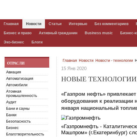
Главная
Новости
Статьи
Интервью
Без комментариев
Бизнес и право
Активный гражданин
Business music
Бизнес-
Эко-бизнес
Блоги
Главная
Новости
Новости - технологии
Н
ОТРАСЛИ
15 Янв 2020
Авиация
НОВЫЕ ТЕХНОЛОГИИ
Автоматизация
Автомобили
Атомная
«Газпром нефть» привлекает
промышленность
оборудования к реализации н
Аудит
января национальный топли
Бани и сауны
Банки
Безопасность
«Газпромнефть - Каталитичес
Бизнес
Машпром» (г.Екатеринбург) сл
Благотворительность