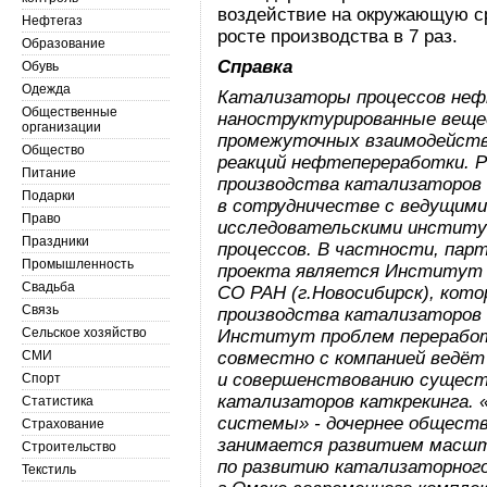
воздействие на окружающую ср
Нефтегаз
росте производства в 7 раз.
Образование
Справка
Обувь
Одежда
Катализаторы процессов неф
Общественные
наноструктурированные вещес
организации
промежуточных взаимодейств
Общество
реакций нефтепереработки. Р
Питание
производства катализаторов
Подарки
в сотрудничестве с ведущим
Право
исследовательскими институ
Праздники
процессов. В частности, пар
Промышленность
проекта является Институт к
Свадьба
СО РАН (г.Новосибирск), ко
Связь
производства катализаторов 
Сельское хозяйство
Институт проблем переработ
СМИ
совместно с компанией ведёт
и совершенствованию сущест
Спорт
катализаторов каткрекинга.
Статистика
системы» - дочернее обществ
Страхование
занимается развитием масшт
Строительство
по развитию катализаторного
Текстиль