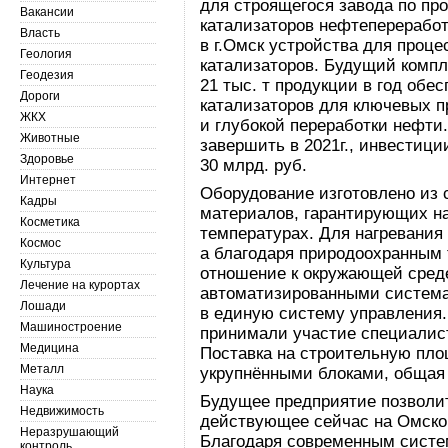
для строящегося завода по пр
Вакансии
катализаторов нефтепереработ
Власть
в г.Омск устройства для проце
Геология
катализаторов. Будущий комп
Геодезия
21 тыс. т продукции в год обе
Дороги
катализаторов для ключевых п
ЖКХ
и глубокой переработки нефти
Животные
завершить в 2021г., инвестици
Здоровье
30 млрд. руб.
Интернет
Оборудование изготовлено из
Кадры
материалов, гарантирующих н
Косметика
температурах. Для нагревания
Космос
а благодаря природоохранным 
Культура
отношение к окружающей сред
Лечение на курортах
автоматизированными система
Лошади
в единую систему управления.
Машиностроение
принимали участие специалис
Медицина
Поставка на строительную пло
Металл
укрупнёнными блоками, общая м
Наука
Будущее предприятие позволи
Недвижимость
действующее сейчас на Омско
Неразрушающий
Благодаря современным систем
контроль