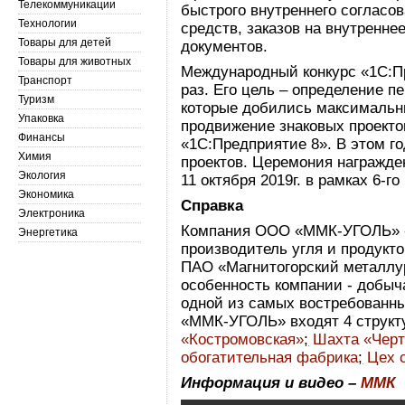
Телекоммуникации
быстрого внутреннего согласо
Технологии
средств, заказов на внутренне
Товары для детей
документов.
Товары для животных
Международный конкурс «1С:Пр
Транспорт
раз. Его цель – определение п
Туризм
которые добились максимальн
Упаковка
продвижение знаковых проект
Финансы
«1С:Предприятие 8». В этом го
Химия
проектов. Церемония награжде
Экология
11 октября 2019г. в рамках 6-г
Экономика
Справка
Электроника
Компания ООО «ММК-УГОЛЬ» -
Энергетика
производитель угля и продукто
ПАО «Магнитогорский металлур
особенность компании - добыч
одной из самых востребованны
«ММК-УГОЛЬ» входят 4 структ
«Костромовская»
;
Шахта «Черт
обогатительная фабрика
;
Цех 
Информация и видео –
ММК