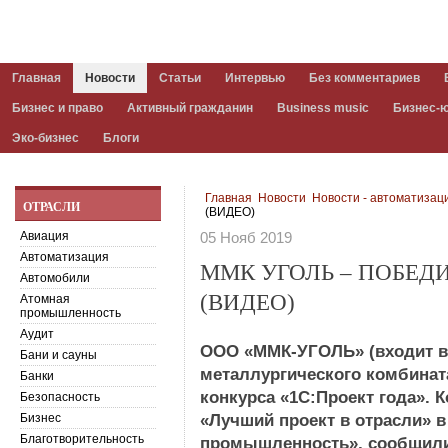
Главная
Новости
Статьи
Интервью
Без комментариев
Бизнес и право
Активный гражданин
Business music
Бизнес-
Эко-бизнес
Блоги
Главная
Новости
Новости - автоматизац
ОТРАСЛИ
(ВИДЕО)
Авиация
05 Нояб 2019
Автоматизация
ММК УГОЛЬ – ПОБЕД
Автомобили
(ВИДЕО)
Атомная
промышленность
Аудит
ООО «ММК-УГОЛЬ» (входит в 
Бани и сауны
металлургического комбинат
Банки
конкурса «1С:Проект года».
Безопасность
Бизнес
«Лучший проект в отрасли» 
Благотворительность
промышленность», сообщили 