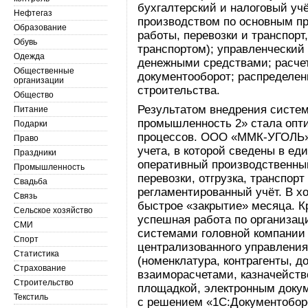
бухгалтерский и налоговый уч
Нефтегаз
производством по основным п
Образование
работы, перевозки и транспор
Обувь
транспортом); управленческий 
Одежда
денежными средствами; расче
Общественные
документооборот; распределен
организации
строительства.
Общество
Результатом внедрения сист
Питание
промышленность 2» стала опт
Подарки
процессов. ООО «ММК-УГОЛЬ»
Право
учета, в которой сведены в е
Праздники
оперативный производственный
Промышленность
перевозки, отгрузка, транспор
Свадьба
регламентированный учёт. В хо
Связь
быстрое «закрытие» месяца. К
Сельское хозяйство
успешная работа по организа
СМИ
системами головной компании
Спорт
централизованного управлени
Статистика
(номенклатура, контрагенты, до
Страхование
взаиморасчетами, казначейст
Строительство
площадкой, электронным доку
Текстиль
с решением «1С:Документобор