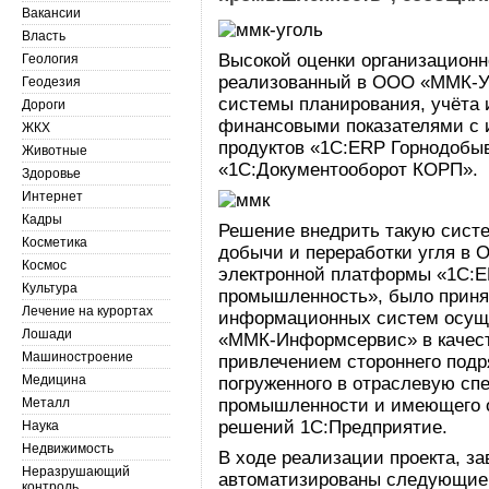
Вакансии
Власть
Высокой оценки организационн
Геология
реализованный в ООО «ММК-У
Геодезия
системы планирования, учёта 
Дороги
финансовыми показателями с 
ЖКХ
продуктов «1С:ERP Горнодоб
Животные
«1С:Документооборот КОРП».
Здоровье
Интернет
Кадры
Решение внедрить такую сист
Косметика
добычи и переработки угля 
Космос
электронной платформы «1С:
Культура
промышленность», было принят
Лечение на курортах
информационных систем осущ
Лошади
«ММК-Информсервис» в качеств
Машиностроение
привлечением стороннего под
Медицина
погруженного в отраслевую с
Металл
промышленности и имеющего о
решений 1С:Предприятие.
Наука
Недвижимость
В ходе реализации проекта, за
Неразрушающий
автоматизированы следующие 
контроль