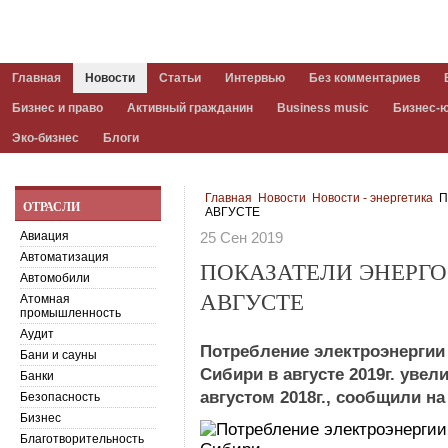
Главная
Новости
Статьи
Интервью
Без комментариев
Бизнес и право
Активный гражданин
Business music
Бизнес-
Эко-бизнес
Блоги
Главная
Новости
Новости - энергетика
П
ОТРАСЛИ
АВГУСТЕ
Авиация
25 Сен 2019
Автоматизация
ПОКАЗАТЕЛИ ЭНЕРГ
Автомобили
АВГУСТЕ
Атомная
промышленность
Аудит
Потребление электроэнергии
Бани и сауны
Сибири в августе 2019г. увел
Банки
августом 2018г., сообщили на
Безопасность
Бизнес
Благотворительность